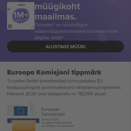
müügikoht
AITÄH!
maailmas.
Ticombo® on nüüd kõigist
edasimüügiplatvormidest Euroopas enim
jälgitav. Aitäh!
ALUSTAGE MÜÜKI
Euroopa Komisjoni tippmärk
Ticombo GmbH (emettevõte) tunnustatakse ELi
teadusuuringute ja innovatsiooni rahastamisprogrammis
Horisont 2020 oma ettepaneku nr 782393 alusel.