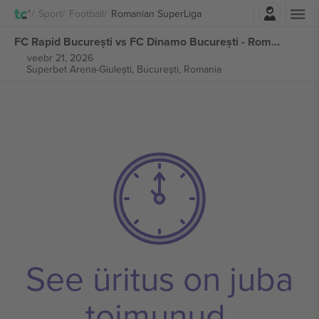
Logi sisse
Sport
Football
Romanian SuperLiga
FC Rapid București vs FC Dinamo București - Romanian SuperLiga piletid
veebr 21, 2026
Superbet Arena-Giulești,
București, Romania
See üritus on juba
toimunud.