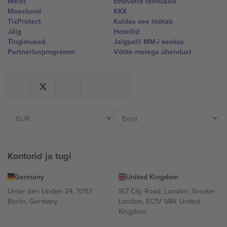
Meist
Ettevõtte teenused
Meeskond
KKK
TixProtect
Kuidas see töötab
Jälg
Hotellid
Tingimused
Jalgpalli MM-i keskus
Partnerlusprogramm
Võtke meiega ühendust
Kontorid ja tugi
Germany
United Kingdom
Unter den Linden 24, 10117
167 City Road, London, Greater
Berlin, Germany
London, EC1V 1AW, United
Kingdom