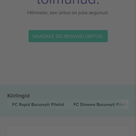
Hilinesite, see üritus on juba aegunud.
VAADAKE EELSEISVAID ÜRITUSI.
Kiirlingid
FC Rapid București
Piletid
FC Dinamo București
Piletid