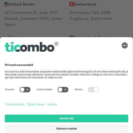
United States
Switzerland
131 Continental Dr, Suite 305,
Dorfstrasse 52a, 6390
Newark, Delaware 19713, United
Engelberg, Switzerland
States
Bulgaria
United Arab Emirates
Regus Sofia City West, bul
UAE Dubai Silicon Oasis, DDP
Totleben 53-55, 1606 Sofia,
Building A1, Office 302, Dubai,
Bulgaria
United Arab Emirates
Mexico
Av Chapultepec 360, Roma
Norte, Cuauhtémoc, 06700
Ciudad de México, CDMX,
Mexico
Platvormi pakkuja juriidiline isik võib varieeruda sõltuvalt asukohast,
sündmusest ja/või domeenist. Detailide jaoks vaata konkreetse
sündmuse lehte, impressumit ja tingimusi.,
Jälg
ja
Tingimused.
©
2026 Ticombo. Kõik õigused kaitstud.