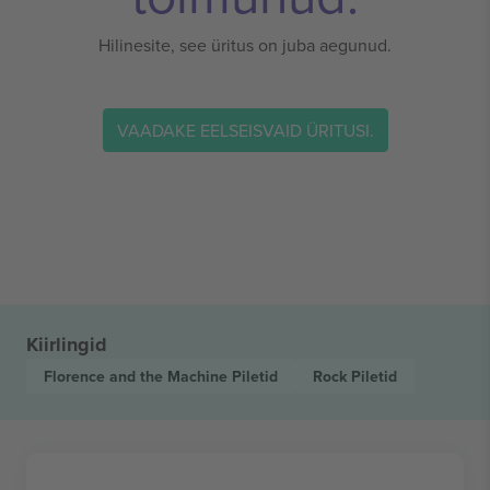
Hilinesite, see üritus on juba aegunud.
VAADAKE EELSEISVAID ÜRITUSI.
Kiirlingid
Florence and the Machine
Piletid
Rock
Piletid