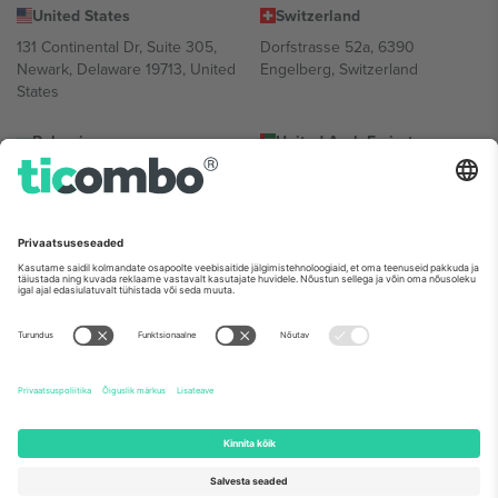
United States
Switzerland
131 Continental Dr, Suite 305,
Dorfstrasse 52a, 6390
Newark, Delaware 19713, United
Engelberg, Switzerland
States
Bulgaria
United Arab Emirates
Regus Sofia City West, bul
UAE Dubai Silicon Oasis, DDP
Totleben 53-55, 1606 Sofia,
Building A1, Office 302, Dubai,
Bulgaria
United Arab Emirates
Mexico
Av Chapultepec 360, Roma
Norte, Cuauhtémoc, 06700
Ciudad de México, CDMX,
Mexico
Platvormi pakkuja juriidiline isik võib varieeruda sõltuvalt asukohast,
sündmusest ja/või domeenist. Detailide jaoks vaata konkreetse
sündmuse lehte, impressumit ja tingimusi.,
Jälg
ja
Tingimused.
©
2026 Ticombo. Kõik õigused kaitstud.