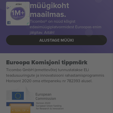
müügikoht
AITÄH!
maailmas.
Ticombo® on nüüd kõigist
edasimüügiplatvormidest Euroopas enim
jälgitav. Aitäh!
ALUSTAGE MÜÜKI
Euroopa Komisjoni tippmärk
Ticombo GmbH (emettevõte) tunnustatakse ELi
teadusuuringute ja innovatsiooni rahastamisprogrammis
Horisont 2020 oma ettepaneku nr 782393 alusel.