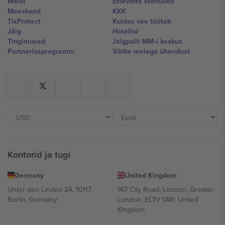
Meist
Ettevõtte teenused
Meeskond
KKK
TixProtect
Kuidas see töötab
Jälg
Hotellid
Tingimused
Jalgpalli MM-i keskus
Partnerlusprogramm
Võtke meiega ühendust
Kontorid ja tugi
Germany
United Kingdom
Unter den Linden 24, 10117
167 City Road, London, Greater
Berlin, Germany
London, EC1V 1AW, United
Kingdom