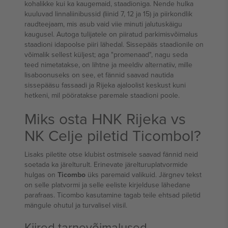
kohalikke kui ka kaugemaid, staadioniga. Nende hulka
kuuluvad linnaliinibussid (liinid 7, 12 ja 15) ja piirkondlik
raudteejaam, mis asub vaid viie minuti jalutuskäigu
kaugusel. Autoga tulijatele on piiratud parkimisvõimalus
staadioni idapoolse piiri lähedal. Sissepääs staadionile on
võimalik sellest küljest; aga "promenaad", nagu seda
teed nimetatakse, on lihtne ja meeldiv alternatiiv, mille
lisaboonuseks on see, et fännid saavad nautida
sissepääsu fassaadi ja Rijeka ajaloolist keskust kuni
hetkeni, mil pööratakse paremale staadioni poole.
Miks osta HNK Rijeka vs
NK Celje piletid Ticombol?
Lisaks piletite otse klubist ostmisele saavad fännid neid
soetada ka järelturult. Erinevate järelturuplatvormide
hulgas on
Ticombo
üks paremaid valikuid. Järgnev tekst
on selle platvormi ja selle eeliste kirjelduse lähedane
parafraas. Ticombo kasutamine tagab teile ehtsad piletid
mängule ohutul ja turvalisel viisil.
Kiired tarnevõimalused