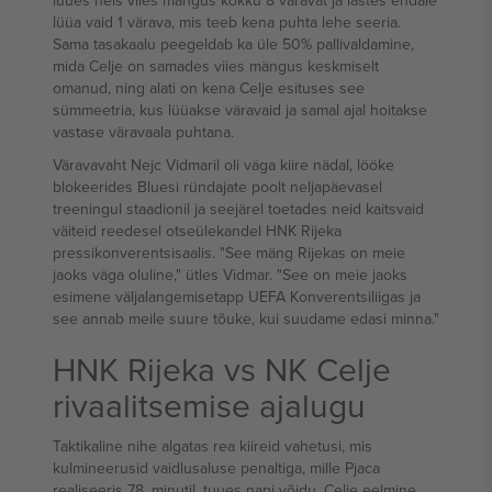
lüües neis viies mängus kokku 8 väravat ja lastes endale
lüüa vaid 1 värava, mis teeb kena puhta lehe seeria.
Sama tasakaalu peegeldab ka üle 50% pallivaldamine,
mida Celje on samades viies mängus keskmiselt
omanud, ning alati on kena Celje esituses see
sümmeetria, kus lüüakse väravaid ja samal ajal hoitakse
vastase väravaala puhtana.
Väravavaht Nejc Vidmaril oli väga kiire nädal, lööke
blokeerides Bluesi ründajate poolt neljapäevasel
treeningul staadionil ja seejärel toetades neid kaitsvaid
väiteid reedesel otseülekandel HNK Rijeka
pressikonverentsisaalis. "See mäng Rijekas on meie
jaoks väga oluline," ütles Vidmar. "See on meie jaoks
esimene väljalangemisetapp UEFA Konverentsiliigas ja
see annab meile suure tõuke, kui suudame edasi minna."
HNK Rijeka vs NK Celje
rivaalitsemise ajalugu
Taktikaline nihe algatas rea kiireid vahetusi, mis
kulmineerusid vaidlusaluse penaltiga, mille Pjaca
realiseeris 78. minutil, tuues napi võidu. Celje eelmine