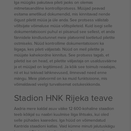
Iga müügiks pakutava pileti jaoks on olemas
mitmetasandiline kontrolliprotsess. Müüjad peavad
esitama ametlikud dokumendid, mis kinnitavad nende
õigust piletit müüa ja üle anda. See protsess välistab
võltsijate võimaluse müüa võltspileteid. Kuid isegi selle
dokumentatsiooni puhul ei piisanud see sellest, et anda
fännidele kindlustunnet meie platvormil loetletud piletite
ostmiseks. Nüüd kontrollime dokumentatsiooni ka
liigaga, kes pileti väljastab. Nüüd on meil piletite ja
müüjate kahekordne kinnitus. See protsess tagab, et
piletid ise on head, et piletite väljastaja on usaldusväärne
ja et müüjad on legitiimsed. Ja kõik see toimub reaalajas,
nii et kui tekivad lahknevused, ilmnevad need enne
mängu. Meie platvormil on ka muid funktsioone, mis
võimaldavad veelgi turvalisemat ostukeskkonda.
Stadion HNK Rijeka teave
Aadria mere kaldal asuv väike 12 600-kohaline staadion
teeb kõikjal su naabri kuulmise liiga lihtsaks, kui oled
selle pühades kaaredes. Iga hüüd on võimendatud
Kantrida staadioni katlas. Vaid kümne minuti jalutuskäigu