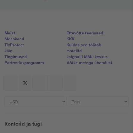
Meist
Ettevõtte teenused
Meeskond
KKK
TixProtect
Kuidas see töötab
Jälg
Hotellid
Tingimused
Jalgpalli MM-i keskus
Partnerlusprogramm
Võtke meiega ühendust
Kontorid ja tugi