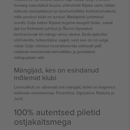
hooaeg saavutatud kuulus võõrsilvõit Rijeka vastu näitas
kaitsvat vastupidavust ja oportunistlikke kontrarünnakuid,
mille poolest klubi on tuntud. Madalploki juhtimisel
sundis Celje kaitse Rijekat tegema kaugelt lööke, samal
ajal kui Kolmanići juhitud ja Šturmi lõpetatud
kontrarünnak tõi mängu ainsa värava. Seda ajaloolist
võõrsilvõitu tsiteeritakse sageli, sest see on nii selge
näide Celje võimest neutraliseerida valdavalt palli
valdavat meeskonda kannatlikku ja geniaalset
mänguplaani abil.
Mängijad, kes on esindanud
mõlemat klubi
Loomulikult on vähemalt neli mängijat, kellel on kogemus
mõlemas meeskonnas: Ferenčina, Ognyanov, Raduha ja
Jurič.
100% autentsed piletid
ostjakaitsmega