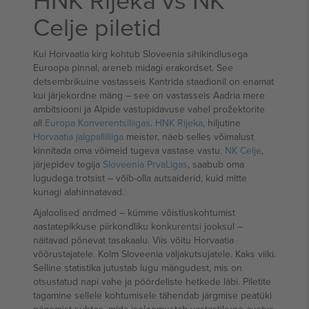
Celje piletid
Kui Horvaatia kirg kohtub Sloveenia sihikindlusega
Euroopa pinnal, areneb midagi erakordset. See
detsembrikuine vastasseis Kantrida staadionil on enamat
kui järjekordne mäng – see on vastasseis Aadria mere
ambitsiooni ja Alpide vastupidavuse vahel prožektorite
all
Europa Konverentsiliigas
.
HNK Rijeka
, hiljutine
Horvaatia jalgpalliliiga
meister, näeb selles võimalust
kinnitada oma võimeid tugeva vastase vastu.
NK Celje
,
järjepidev tegija
Sloveenia PrvaLigas
, saabub oma
lugudega trotsist – võib-olla autsaiderid, kuid mitte
kunagi alahinnatavad.
Ajaloolised andmed – kümme võistluskohtumist
aastatepikkuse piirkondliku konkurentsi jooksul –
näitavad põnevat tasakaalu. Viis võitu Horvaatia
võõrustajatele. Kolm Sloveenia väljakutsujatele. Kaks viiki.
Selline statistika jutustab lugu mängudest, mis on
otsustatud napi vahe ja pöördeliste hetkede läbi. Piletite
tagamine sellele kohtumisele tähendab järgmise peatüki