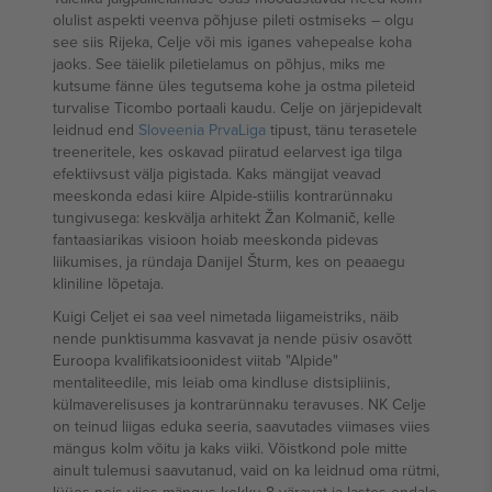
olulist aspekti veenva põhjuse pileti ostmiseks – olgu
see siis Rijeka, Celje või mis iganes vahepealse koha
jaoks. See täielik piletielamus on põhjus, miks me
kutsume fänne üles tegutsema kohe ja ostma pileteid
turvalise Ticombo portaali kaudu. Celje on järjepidevalt
leidnud end
Sloveenia PrvaLiga
tipust, tänu terasetele
treeneritele, kes oskavad piiratud eelarvest iga tilga
efektiivsust välja pigistada. Kaks mängijat veavad
meeskonda edasi kiire Alpide-stiilis kontrarünnaku
tungivusega: keskvälja arhitekt Žan Kolmanič, kelle
fantaasiarikas visioon hoiab meeskonda pidevas
liikumises, ja ründaja Danijel Šturm, kes on peaaegu
kliniline lõpetaja.
Kuigi Celjet ei saa veel nimetada liigameistriks, näib
nende punktisumma kasvavat ja nende püsiv osavõtt
Euroopa kvalifikatsioonidest viitab "Alpide"
mentaliteedile, mis leiab oma kindluse distsipliinis,
külmaverelisuses ja kontrarünnaku teravuses. NK Celje
on teinud liigas eduka seeria, saavutades viimases viies
mängus kolm võitu ja kaks viiki. Võistkond pole mitte
ainult tulemusi saavutanud, vaid on ka leidnud oma rütmi,