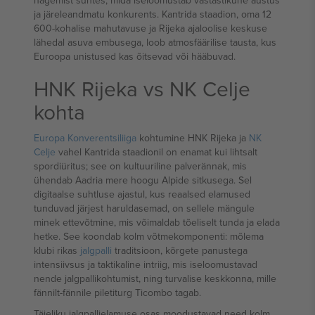
nägemist suhtes, mida iseloomustab vastastikune austus
ja järeleandmatu konkurents. Kantrida staadion, oma 12
600-kohalise mahutavuse ja Rijeka ajaloolise keskuse
lähedal asuva embusega, loob atmosfäärilise tausta, kus
Euroopa unistused kas õitsevad või hääbuvad.
HNK Rijeka vs NK Celje
kohta
Europa Konverentsiliiga
kohtumine HNK Rijeka ja
NK
Celje
vahel Kantrida staadionil on enamat kui lihtsalt
spordiüritus; see on kultuuriline palverännak, mis
ühendab Aadria mere hoogu Alpide sitkusega. Sel
digitaalse suhtluse ajastul, kus reaalsed elamused
tunduvad järjest haruldasemad, on sellele mängule
minek ettevõtmine, mis võimaldab tõeliselt tunda ja elada
hetke. See koondab kolm võtmekomponenti: mõlema
klubi rikas
jalgpalli
traditsioon, kõrgete panustega
intensiivsus ja taktikaline intriig, mis iseloomustavad
nende jalgpallikohtumist, ning turvalise keskkonna, mille
fännilt-fännile piletiturg Ticombo tagab.
Täieliku jalgpallielamuse osas moodustavad need kolm