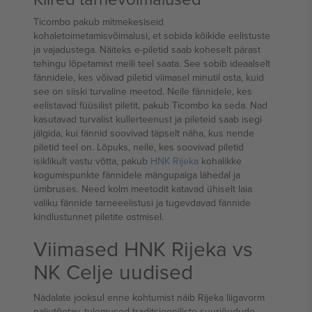
Ticombo pakub mitmekesiseid
kohaletoimetamisvõimalusi, et sobida kõikide eelistuste
ja vajadustega. Näiteks e-piletid saab koheselt pärast
tehingu lõpetamist meili teel saata. See sobib ideaalselt
fännidele, kes võivad piletid viimasel minutil osta, kuid
see on siiski turvaline meetod. Neile fännidele, kes
eelistavad füüsilist piletit, pakub Ticombo ka seda. Nad
kasutavad turvalist kullerteenust ja pileteid saab isegi
jälgida, kui fännid soovivad täpselt näha, kus nende
piletid teel on. Lõpuks, neile, kes soovivad piletid
isiklikult vastu võtta, pakub
HNK Rijeka
kohalikke
kogumispunkte fännidele mängupaiga lähedal ja
ümbruses. Need kolm meetodit katavad ühiselt laia
valiku fännide tarneeelistusi ja tugevdavad fännide
kindlustunnet piletite ostmisel.
Viimased HNK Rijeka vs
NK Celje uudised
Nädalate jooksul enne kohtumist näib Rijeka liigavorm
paljutõotav, tulemused traditsiooniliste suurjõudude