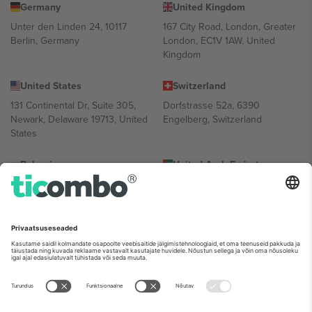
Germany
United Kingdom
Unter den Linden 24, 10117
167 City Road, London, Greater
Berlin, Germany
London, EC1V 1AW, United
Kingdom
United States
Switzerland
131 Continental Dr, Suite 305,
Dorfstrasse 52a, 6390
Newark, Delaware 19713, United
Engelberg, Switzerland
States
Bulgaria
United Arab Emirates
Regus Sofia City West, bul
UAE Dubai Silicon Oasis, DDP
Totleben 53-55, 1606 Sofia,
Building A1, Office 302, Dubai,
Bulgaria
United Arab Emirates
Mexico
Av Chapultepec 360, Roma
Norte, Cuauhtémoc, 06700
Ciudad de México, CDMX,
Mexico