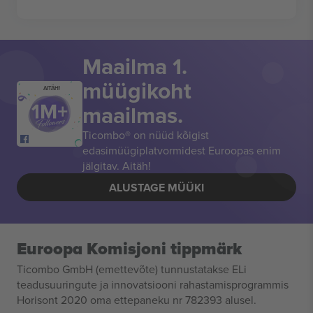
Maailma 1.
müügikoht
AITÄH!
maailmas.
Ticombo® on nüüd kõigist
edasimüügiplatvormidest Euroopas enim
jälgitav. Aitäh!
ALUSTAGE MÜÜKI
Euroopa Komisjoni tippmärk
Ticombo GmbH (emettevõte) tunnustatakse ELi
teadusuuringute ja innovatsiooni rahastamisprogrammis
Horisont 2020 oma ettepaneku nr 782393 alusel.