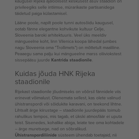
kaugusel Rijeka ajaloolisest keskusest asuv staadion on
privileegiks selle intiimse, mürarikaste partisanidega
täidetud paiga külastamisel.
Lääne poole, napilt poole tunni autosõidu kaugusel,
ootab fänne elegantne kohvikute kultuur Celje,
Sloveenia baroki arhitektuuris. Veel üks meeldiv
mängueelne koht, linn Vilenica koopa lähedal (umbes
nagu Sloveenia oma "Trollimets") on mõttetult maaliline.
Peaaegu sama palju kui mängueelne marss oliiviokstest
sissepääsu juurde
Kantrida staadionile
.
Kuidas jõuda HNK Rijeka
staadionile
Rijekast staadionile jõudmiseks on võõrsil fännidele viis
erinevat võimalust. Olenemata sellest, kas olete valinud
ühistranspordi või sõidukite karavani, on teekond lihtne.
Lihtsalt ärge kiirustage – staadionile juurdepääs toimub
rahulikus tempos, mis tagab, et ükski atmosfäär ei uputa
teist. Sisenedes, kohalike abiga, leiate tee oma kohtadele
– ärge muretsege, nad on sõbralikud.
Ühistranspordiliinide
süsteem ühendab toetajaid, nii