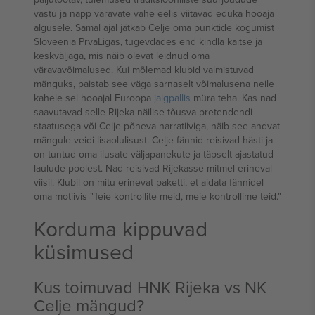
vastu ja napp väravate vahe eelis viitavad eduka hooaja
algusele. Samal ajal jätkab Celje oma punktide kogumist
Sloveenia PrvaLigas, tugevdades end kindla kaitse ja
keskväljaga, mis näib olevat leidnud oma
väravavõimalused. Kui mõlemad klubid valmistuvad
mänguks, paistab see väga sarnaselt võimalusena neile
kahele sel hooajal Euroopa
jalgpallis
müra teha. Kas nad
saavutavad selle Rijeka näilise tõusva pretendendi
staatusega või Celje põneva narratiiviga, näib see andvat
mängule veidi lisaolulisust. Celje fännid reisivad hästi ja
on tuntud oma ilusate väljapanekute ja täpselt ajastatud
laulude poolest. Nad reisivad Rijekasse mitmel erineval
viisil. Klubil on mitu erinevat paketti, et aidata fännidel
oma motiivis "Teie kontrollite meid, meie kontrollime teid."
Korduma kippuvad
küsimused
Kus toimuvad HNK Rijeka vs NK
Celje mängud?