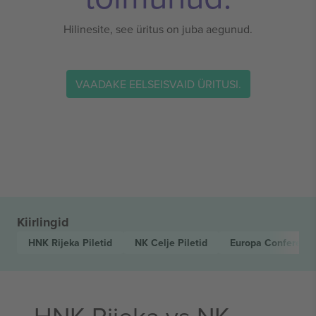
Hilinesite, see üritus on juba aegunud.
VAADAKE EELSEISVAID ÜRITUSI.
Kiirlingid
HNK Rijeka
Piletid
NK Celje
Piletid
Europa Conferenc
HNK Rijeka vs NK