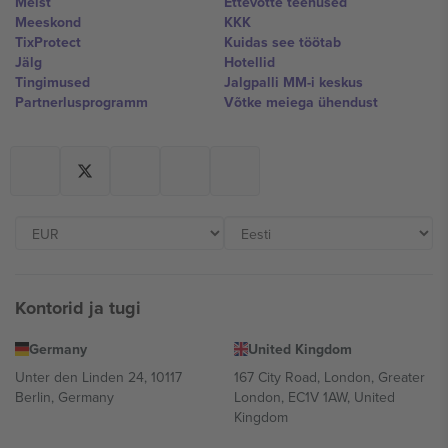
Meist
Ettevõtte teenused
Meeskond
KKK
TixProtect
Kuidas see töötab
Jälg
Hotellid
Tingimused
Jalgpalli MM-i keskus
Partnerlusprogramm
Võtke meiega ühendust
Kontorid ja tugi
Germany
United Kingdom
Unter den Linden 24, 10117
167 City Road, London, Greater
Berlin, Germany
London, EC1V 1AW, United
Kingdom