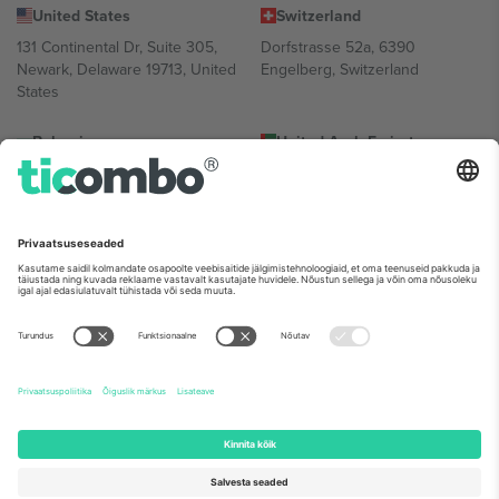
United States
Switzerland
131 Continental Dr, Suite 305,
Dorfstrasse 52a, 6390
Newark, Delaware 19713, United
Engelberg, Switzerland
States
Bulgaria
United Arab Emirates
Regus Sofia City West, bul
UAE Dubai Silicon Oasis, DDP
Totleben 53-55, 1606 Sofia,
Building A1, Office 302, Dubai,
Bulgaria
United Arab Emirates
Mexico
Av Chapultepec 360, Roma
Norte, Cuauhtémoc, 06700
Ciudad de México, CDMX,
Mexico
Platvormi pakkuja juriidiline isik võib varieeruda sõltuvalt asukohast,
sündmusest ja/või domeenist. Detailide jaoks vaata konkreetse
sündmuse lehte, impressumit ja tingimusi.,
Jälg
ja
Tingimused.
©
2026 Ticombo. Kõik õigused kaitstud.