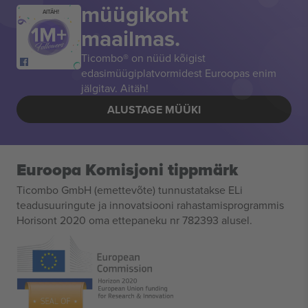
müügikoht
AITÄH!
maailmas.
Ticombo® on nüüd kõigist
edasimüügiplatvormidest Euroopas enim
jälgitav. Aitäh!
ALUSTAGE MÜÜKI
Euroopa Komisjoni tippmärk
Ticombo GmbH (emettevõte) tunnustatakse ELi
teadusuuringute ja innovatsiooni rahastamisprogrammis
Horisont 2020 oma ettepaneku nr 782393 alusel.