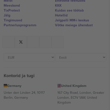
Meist
Ettevõtte teenused
Meeskond
KKK
TixProtect
Kuidas see töötab
Jälg
Hotellid
Tingimused
Jalgpalli MM-i keskus
Partnerlusprogramm
Võtke meiega ühendust
Kontorid ja tugi
Germany
United Kingdom
Unter den Linden 24, 10117
167 City Road, London, Greater
Berlin, Germany
London, EC1V 1AW, United
Kingdom