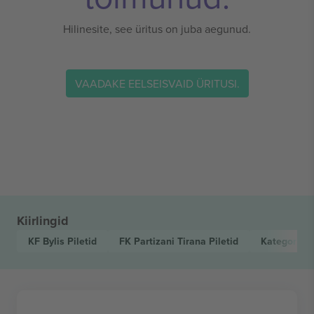
Hilinesite, see üritus on juba aegunud.
VAADAKE EELSEISVAID ÜRITUSI.
Kiirlingid
KF Bylis
Piletid
FK Partizani Tirana
Piletid
Kategoria 