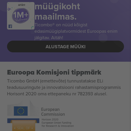
müügikoht
AITÄH!
maailmas.
Ticombo® on nüüd kõigist
edasimüügiplatvormidest Euroopas enim
jälgitav. Aitäh!
ALUSTAGE MÜÜKI
Euroopa Komisjoni tippmärk
Ticombo GmbH (emettevõte) tunnustatakse ELi
teadusuuringute ja innovatsiooni rahastamisprogrammis
Horisont 2020 oma ettepaneku nr 782393 alusel.