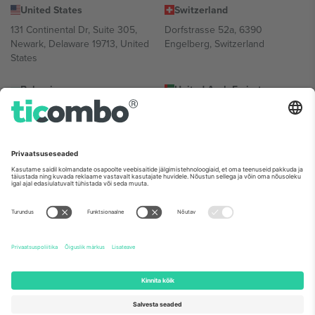
United States
Switzerland
131 Continental Dr, Suite 305,
Dorfstrasse 52a, 6390
Newark, Delaware 19713, United
Engelberg, Switzerland
States
Bulgaria
United Arab Emirates
Regus Sofia City West, bul
UAE Dubai Silicon Oasis, DDP
Totleben 53-55, 1606 Sofia,
Building A1, Office 302, Dubai,
Bulgaria
United Arab Emirates
Mexico
Av Chapultepec 360, Roma
Norte, Cuauhtémoc, 06700
Ciudad de México, CDMX,
Mexico
Platvormi pakkuja juriidiline isik võib varieeruda sõltuvalt asukohast,
sündmusest ja/või domeenist. Detailide jaoks vaata konkreetse
sündmuse lehte, impressumit ja tingimusi.,
Jälg
ja
Tingimused.
©
2026 Ticombo. Kõik õigused kaitstud.