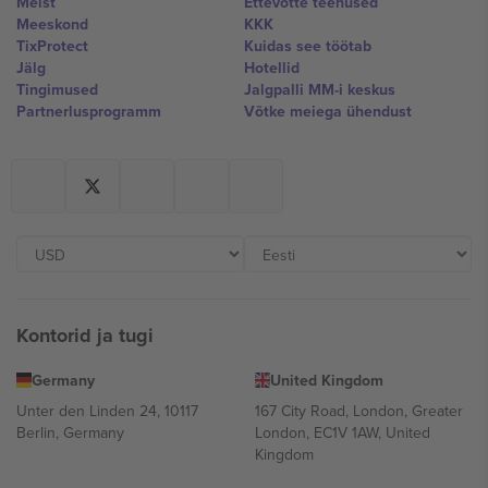
Meist
Ettevõtte teenused
Meeskond
KKK
TixProtect
Kuidas see töötab
Jälg
Hotellid
Tingimused
Jalgpalli MM-i keskus
Partnerlusprogramm
Võtke meiega ühendust
Kontorid ja tugi
Germany
United Kingdom
Unter den Linden 24, 10117
167 City Road, London, Greater
Berlin, Germany
London, EC1V 1AW, United
Kingdom