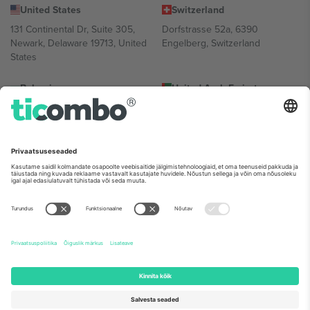
United States
Switzerland
131 Continental Dr, Suite 305,
Dorfstrasse 52a, 6390
Newark, Delaware 19713, United
Engelberg, Switzerland
States
Bulgaria
United Arab Emirates
Regus Sofia City West, bul
UAE Dubai Silicon Oasis, DDP
Totleben 53-55, 1606 Sofia,
Building A1, Office 302, Dubai,
Bulgaria
United Arab Emirates
Mexico
Av Chapultepec 360, Roma
Norte, Cuauhtémoc, 06700
Ciudad de México, CDMX,
Mexico
Platvormi pakkuja juriidiline isik võib varieeruda sõltuvalt asukohast,
sündmusest ja/või domeenist. Detailide jaoks vaata konkreetse
sündmuse lehte, impressumit ja tingimusi.,
Jälg
ja
Tingimused.
©
2026 Ticombo. Kõik õigused kaitstud.