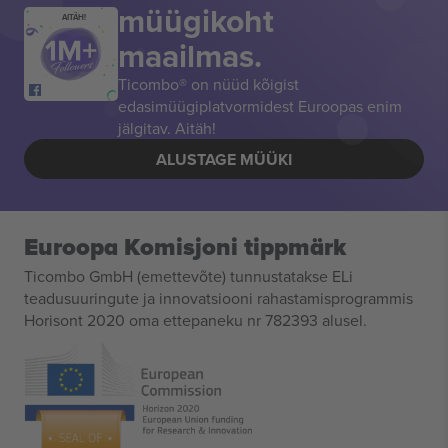
müügikoht
AITÄH!
maailmas.
Ticombo® on nüüd kõigist
edasimüügiplatvormidest Euroopas enim
jälgitav. Aitäh!
ALUSTAGE MÜÜKI
Euroopa Komisjoni tippmärk
Ticombo GmbH (emettevõte) tunnustatakse ELi
teadusuuringute ja innovatsiooni rahastamisprogrammis
Horisont 2020 oma ettepaneku nr 782393 alusel.