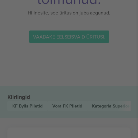
Hilinesite, see üritus on juba aegunud.
VAADAKE EELSEISVAID ÜRITUSI.
Kiirlingid
KF Bylis
Piletid
Vora FK
Piletid
Kategoria Superiore A