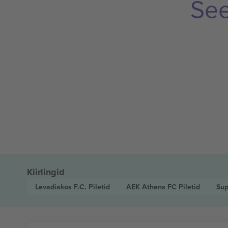
See
Kiirlingid
Levadiakos F.C.
Piletid
AEK Athens FC
Piletid
Sup