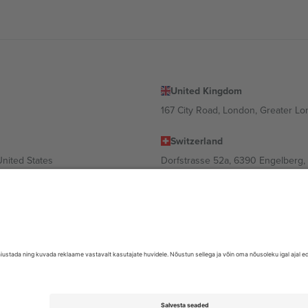
United Kingdom
167 City Road, London, Greater L
Switzerland
United States
Dorfstrasse 52a, 6390 Engelberg, 
United Arab Emirates
ulgaria
UAE Dubai Silicon Oasis, DDP Buil
 Ciudad de México, CDMX, Mexico
valt asukohast, sündmusest ja/või domeenist. Detailide jaoks vaata konkre