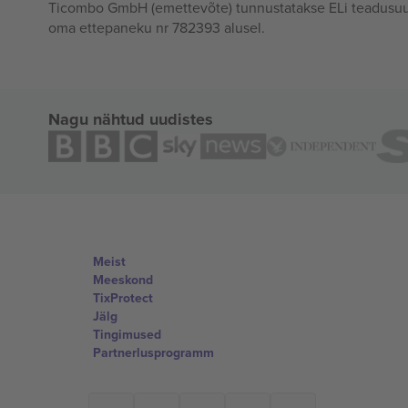
Ticombo GmbH (emettevõte) tunnustatakse ELi teadusuur
oma ettepaneku nr 782393 alusel.
Nagu nähtud uudistes
Meist
Meeskond
TixProtect
Jälg
Tingimused
Partnerlusprogramm