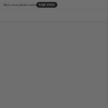
Logi sisse
R
Müü oma piletid maha