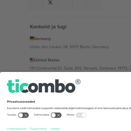
Kontorid ja tugi
Germany
Unter den Linden 24, 10117 Berlin, Germany
United States
131 Continental Dr, Suite 305, Newark, Delaware 19713, 
Bulgaria
Regus Sofia City West, bul Totleben 53-55, 1606 Sofia, B
Mexico
Av Chapultepec 360, Roma Norte, Cuauhtémoc, 06700
Platvormi pakkuja juriidiline isik võib varieeruda sõltu
Tingimused.
© 2026 Ticombo. Kõik õigused kaitstud.