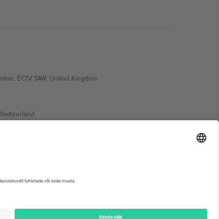
ondon, EC1V 1AW, United Kingdom
Switzerland
ding A1, Office 302, Dubai, United Arab Emirates
etse sündmuse lehte, impressumit ja tingimusi.,
Jälg
ja