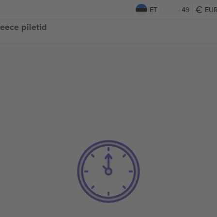
ET
+49
EU
eece piletid