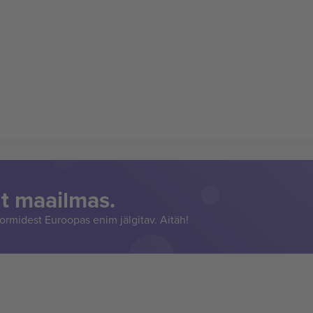
t maailmas.
rmidest Euroopas enim jälgitav. Aitäh!