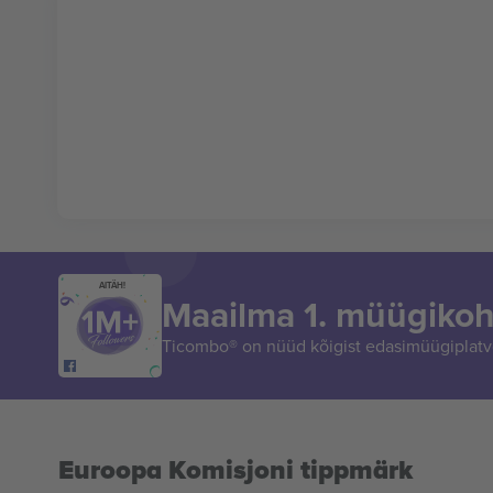
AITÄH!
Maailma 1. müügikoh
Ticombo® on nüüd kõigist edasimüügiplatvo
Euroopa Komisjoni tippmärk