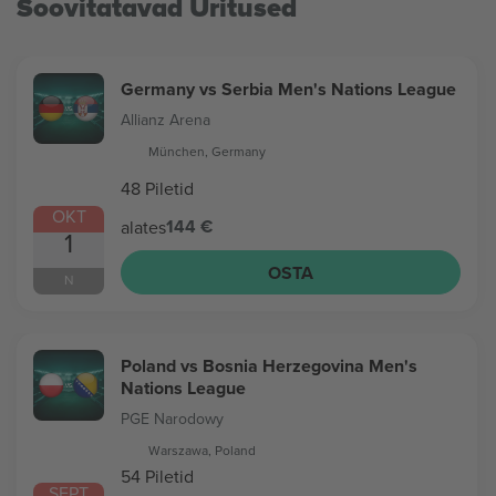
Soovitatavad Üritused
Germany vs Serbia Men's Nations League
Allianz Arena
München, Germany
48 Piletid
OKT
144 €
alates
1
OSTA
N
Poland vs Bosnia Herzegovina Men's
Nations League
PGE Narodowy
Warszawa, Poland
54 Piletid
SEPT