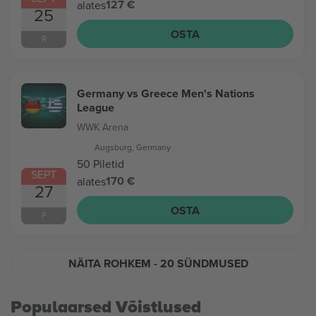
127 €
alates
25
OSTA
R
Germany vs Greece Men's Nations
League
WWK Arena
Augsburg, Germany
50 Piletid
SEPT
170 €
alates
27
OSTA
P
NÄITA ROHKEM
- 20 SÜNDMUSED
Populaarsed Võistlused