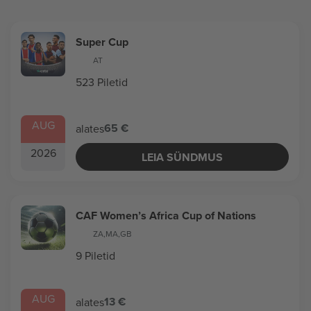
Super Cup
AT
523 Piletid
AUG
65 €
alates
2026
LEIA SÜNDMUS
CAF Women’s Africa Cup of Nations
ZA
,
MA
,
GB
9 Piletid
AUG
13 €
alates