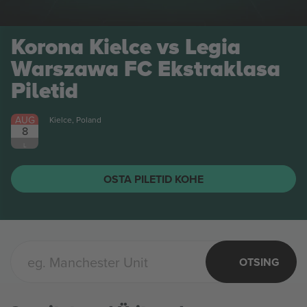
Korona Kielce vs Legia
Warszawa FC Ekstraklasa
Piletid
AUG
Kielce, Poland
8
L
OSTA PILETID KOHE
OTSING