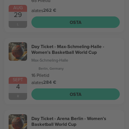
65 Piletid
AUG
262 €
alates
29
OSTA
L
Day Ticket - Max-Schmeling-Halle -
Women’s Basketball World Cup
Max-Schmeling-Halle
Berlin, Germany
16 Piletid
SEPT
284 €
alates
4
OSTA
R
Day Ticket - Arena Berlin - Women’s
Basketball World Cup