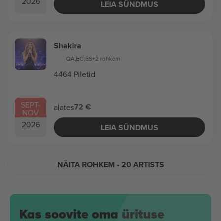
2026
LEIA SÜNDMUS
Shakira
QA
,
EG
,
ES
+2 rohkem
4464 Piletid
SEPT
-
72 €
alates
NOV
2026
LEIA SÜNDMUS
NÄITA ROHKEM
- 20 ARTISTS
Kas soovite oma ürituse