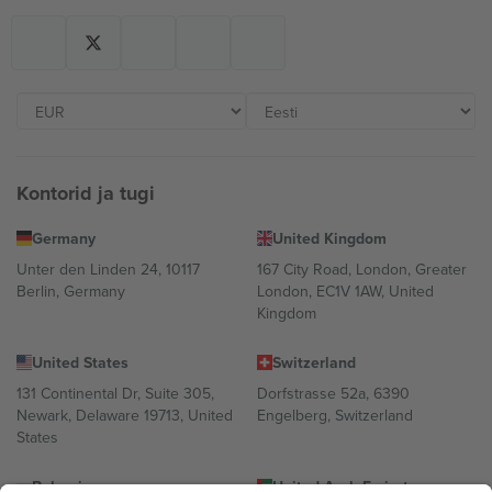
Kontorid ja tugi
Germany
United Kingdom
Unter den Linden 24, 10117
167 City Road, London, Greater
Berlin, Germany
London, EC1V 1AW, United
Kingdom
United States
Switzerland
131 Continental Dr, Suite 305,
Dorfstrasse 52a, 6390
Newark, Delaware 19713, United
Engelberg, Switzerland
States
Bulgaria
United Arab Emirates