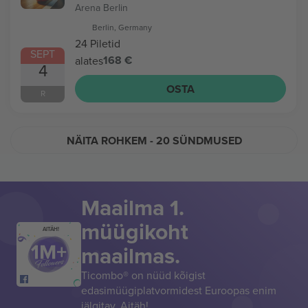
Arena Berlin
Berlin, Germany
24 Piletid
SEPT
168 €
alates
4
OSTA
R
NÄITA ROHKEM
- 20 SÜNDMUSED
Maailma 1.
müügikoht
AITÄH!
maailmas.
Ticombo® on nüüd kõigist
edasimüügiplatvormidest Euroopas enim
jälgitav. Aitäh!