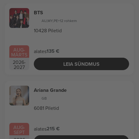
BTS
AU
,
MY
,
PE
+12 rohkem
10428 Piletid
AUG
-
135 €
alates
MÄRTS
2026
-
LEIA SÜNDMUS
2027
Ariana Grande
GB
6081 Piletid
AUG
-
215 €
alates
SEPT