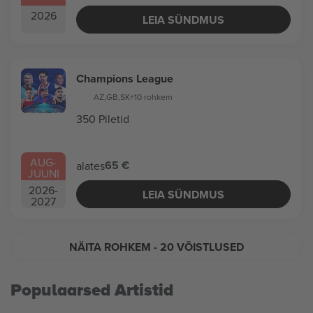
2026
LEIA SÜNDMUS
Champions League
AZ
,
GB
,
SK
+10 rohkem
350 Piletid
AUG
-
65 €
alates
JUUNI
2026
-
LEIA SÜNDMUS
2027
NÄITA ROHKEM
- 20 VÕISTLUSED
Populaarsed Artistid