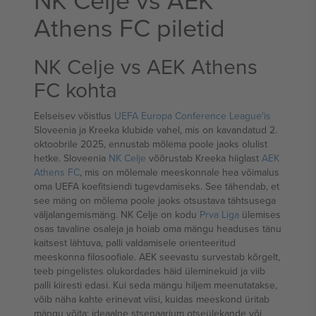
Athens FC piletid
NK Celje vs AEK Athens
FC kohta
Eelseisev võistlus
UEFA Europa Conference League'is
Sloveenia ja Kreeka klubide vahel, mis on kavandatud 2.
oktoobrile 2025, ennustab mõlema poole jaoks olulist
hetke. Sloveenia
NK Celje
võõrustab Kreeka hiiglast
AEK
Athens FC
, mis on mõlemale meeskonnale hea võimalus
oma UEFA koefitsiendi tugevdamiseks. See tähendab, et
see mäng on mõlema poole jaoks otsustava tähtsusega
väljalangemismäng. NK Celje on kodu
Prva Liga
ülemises
osas tavaline osaleja ja hoiab oma mängu headuses tänu
kaitsest lähtuva, palli valdamisele orienteeritud
meeskonna filosoofiale. AEK seevastu survestab kõrgelt,
teeb pingelistes olukordades häid üleminekuid ja viib
palli kiiresti edasi. Kui seda mängu hiljem meenutatakse,
võib näha kahte erinevat viisi, kuidas meeskond üritab
mängu võita; ideaalne stsenaarium otseülekande või