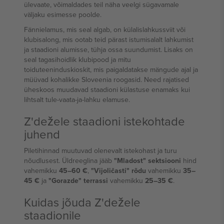
ülevaate, võimaldades teil näha veelgi sügavamale
väljaku esimesse poolde.
Fännielamus, mis seal algab, on külalislahkussviit või
klubisalong, mis ootab teid pärast istumisalalt lahkumist
ja staadioni alumisse, tühja ossa suundumist. Lisaks on
seal tagasihoidlik klubipood ja mitu
toiduteeninduskioskit, mis paigaldatakse mängude ajal ja
müüvad kohalikke Sloveenia roogasid. Need rajatised
üheskoos muudavad staadioni külastuse enamaks kui
lihtsalt tule-vaata-ja-lahku elamuse.
Z'dežele staadioni istekohtade
juhend
Piletihinnad muutuvad olenevalt istekohast ja turu
nõudlusest. Üldreeglina jääb
"Mladost" sektsiooni
hind
vahemikku
45–60 €
,
"Vijoličasti" rõdu
vahemikku
35–
45 €
ja
"Gorazde" terrassi
vahemikku
25–35 €
.
Kuidas jõuda Z'dežele
staadionile