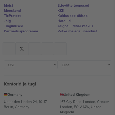
Meist
Ettevõtte teenused
Meeskond
KKK
TixProtect
Kuidas see töötab
Jälg
Hotellid
Tingimused
Jalgpalli MM-i keskus
Partnerlusprogramm
Võtke meiega ühendust
Kontorid ja tugi
Germany
United Kingdom
Unter den Linden 24, 10117
167 City Road, London, Greater
Berlin, Germany
London, EC1V 1AW, United
Kingdom