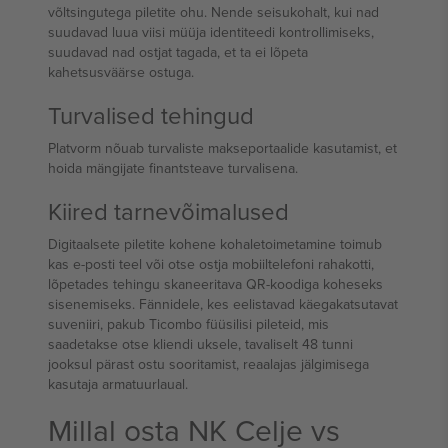
võltsingutega piletite ohu. Nende seisukohalt, kui nad
suudavad luua viisi müüja identiteedi kontrollimiseks,
suudavad nad ostjat tagada, et ta ei lõpeta
kahetsusväärse ostuga.
Turvalised tehingud
Platvorm nõuab turvaliste makseportaalide kasutamist, et
hoida mängijate finantsteave turvalisena.
Kiired tarnevõimalused
Digitaalsete piletite kohene kohaletoimetamine toimub
kas e-posti teel või otse ostja mobiiltelefoni rahakotti,
lõpetades tehingu skaneeritava QR-koodiga koheseks
sisenemiseks. Fännidele, kes eelistavad käegakatsutavat
suveniiri, pakub Ticombo füüsilisi pileteid, mis
saadetakse otse kliendi uksele, tavaliselt 48 tunni
jooksul pärast ostu sooritamist, reaalajas jälgimisega
kasutaja armatuurlaual.
Millal osta NK Celje vs