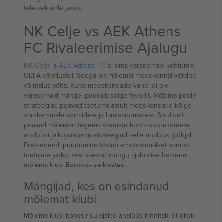
teleülekande jaoks.
NK Celje vs AEK Athens
FC Rivaleerimise Ajalugu
NK Celje
ja
AEK Athens FC
ei oma varasemaid kohtumisi
UEFA võistlustel. Seega on mõlemal meeskonnal võrdne
võimalus võita. Kuna meeskondade vahel ei ole
varasemaid mänge, puudub selge favoriit. Mõlema poole
strateegiad peavad toetuma ainult meeskondade kõige
värskematele vormidele ja luureandmetele. Sisuliselt
peavad mõlemad tegema vastaste kohta suurandmete
analüüsi ja kujundama strateegiad selle analüüsi põhjal.
Pretsedendi puudumine tõstab emotsionaalset panust
toetajate jaoks, kes näevad mängu ajaloolise hetkena
mõlema klubi Euroopa seiklustes.
Mängijad, kes on esindanud
mõlemat klubi
Mõlema klubi koosseisu ajaloo analüüs kinnitab, et ükski