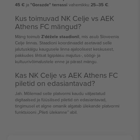
45 €
ja
"Gorazde" terrassi
vahemikku
25–35 €
.
Kus toimuvad NK Celje vs AEK
Athens FC mängud?
Mäng toimub
Z'déžele staadionil
, mis asub Sloveenia
Celje linnas. Staadioni koordinaadid asetavad selle
jalutuskäigu kaugusele linna ajaloolisest keskusest,
pakkudes lihtsat ligipääsu majutus-, söögi- ja
kultuurivõimalustele enne ja pärast mängu.
Kas NK Celje vs AEK Athens FC
piletid on edasiantavad?
Jah. Mõlemad selle platvormi kaudu väljastatud
digitaalsed ja füüsilised piletid on edasiantavad,
tingimusel et algne omanik algatab ülekande platvormi
funktsiooni „Pileti ülekanne” abil.