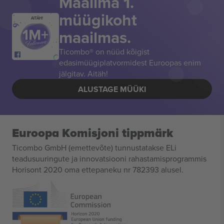
Maailma 1.
müügikoht
AITÄH!
maailmas.
Ticombo® on nüüd kõigist
edasimüügiplatvormidest Euroopas enim
jälgitav. Aitäh!
ALUSTAGE MÜÜKI
Euroopa Komisjoni tippmärk
Ticombo GmbH (emettevõte) tunnustatakse ELi
teadusuuringute ja innovatsiooni rahastamisprogrammis
Horisont 2020 oma ettepaneku nr 782393 alusel.