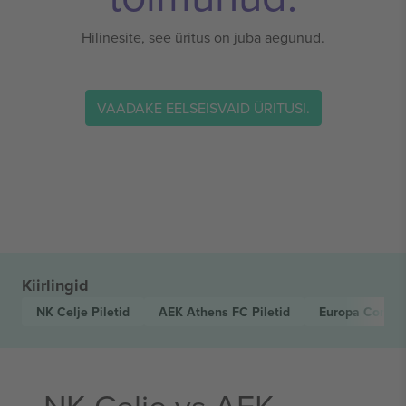
Hilinesite, see üritus on juba aegunud.
VAADAKE EELSEISVAID ÜRITUSI.
Kiirlingid
NK Celje
Piletid
AEK Athens FC
Piletid
Europa Confe
NK Celje vs AEK