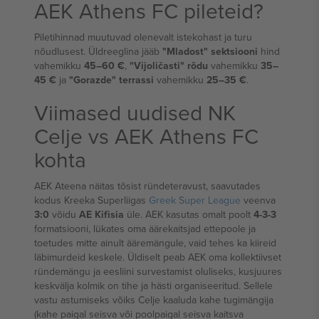
AEK Athens FC pileteid?
Piletihinnad muutuvad olenevalt istekohast ja turu
nõudlusest. Üldreeglina jääb
"Mladost" sektsiooni
hind
vahemikku
45–60 €
,
"Vijoličasti" rõdu
vahemikku
35–
45 €
ja
"Gorazde" terrassi
vahemikku
25–35 €
.
Viimased uudised NK
Celje vs AEK Athens FC
kohta
AEK Ateena näitas tõsist ründeteravust, saavutades
kodus Kreeka Superliigas
Greek Super League
veenva
3:0
võidu
AE Kifisia
üle. AEK kasutas omalt poolt
4-3-3
formatsiooni, lükates oma äärekaitsjad ettepoole ja
toetudes mitte ainult ääremängule, vaid tehes ka kiireid
läbimurdeid keskele. Üldiselt peab AEK oma kollektiivset
ründemängu ja eesliini survestamist oluliseks, kusjuures
keskvälja kolmik on tihe ja hästi organiseeritud. Sellele
vastu astumiseks võiks Celje kaaluda kahe tugimängija
(kahe paigal seisva või poolpaigal seisva kaitsva