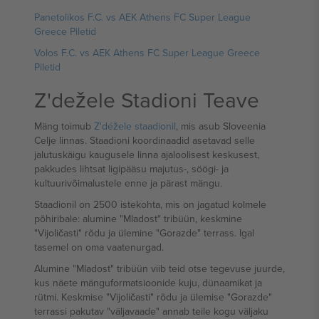
Panetolikos F.C. vs AEK Athens FC Super League
Greece Piletid
Volos F.C. vs AEK Athens FC Super League Greece
Piletid
Z'dežele Stadioni Teave
Mäng toimub
Z'déžele staadionil
, mis asub Sloveenia
Celje linnas. Staadioni koordinaadid asetavad selle
jalutuskäigu kaugusele linna ajaloolisest keskusest,
pakkudes lihtsat ligipääsu majutus-, söögi- ja
kultuurivõimalustele enne ja pärast mängu.
Staadionil on 2500 istekohta, mis on jagatud kolmele
põhiribale: alumine "Mladost" tribüün, keskmine
"Vijoličasti" rõdu ja ülemine "Gorazde" terrass. Igal
tasemel on oma vaatenurgad.
Alumine "Mladost" tribüün viib teid otse tegevuse juurde,
kus näete mänguformatsioonide kuju, dünaamikat ja
rütmi. Keskmise "Vijoličasti" rõdu ja ülemise "Gorazde"
terrassi pakutav "väljavaade" annab teile kogu väljaku