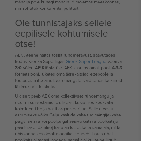
mängija pole kunagi mänginud mõlemas meeskonnas,
mis rõhutab konkurentsi puhtust.
Ole tunnistajaks sellele
eepilisele kohtumisele
otse!
AEK Ateena näitas tõsist ründeteravust, saavutades
kodus Kreeka Superliigas
Greek Super League
veenva
3:0
võidu
AE Kifisia
üle. AEK kasutas omalt poolt
4-3-3
formatsiooni, lükates oma äärekaitsjad ettepoole ja
toetudes mitte ainult ääremängule, vaid tehes ka kiireid
läbimurdeid keskele.
Üldiselt peab AEK oma kollektiivset ründemängu ja
eesliini survestamist oluliseks, kusjuures keskvälja
kolmik on tihe ja hästi organiseeritud. Sellele vastu
astumiseks võiks Celje kaaluda kahe tugimängija (kahe
paigal seisva või poolpaigal seisva kaitsva poolkaitsja
paarisrakendamine) kasutamist, et katta sama ala, mida
ühiskonna keskkooli tsoonikaitse teeb, lastes ühel
poolkaitsjal tagasi langeda, samal ajal kui teine liigub