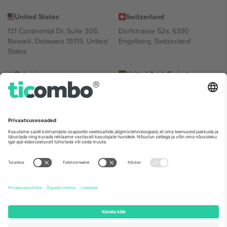
United States
Switzerland
131 Continental Dr, Suite 305,
Dorfstrasse 52a, 6390
Newark, Delaware 19713, United
Engelberg, Switzerland
States
Bulgaria
United Arab Emirates
Regus Sofia City West, bul
UAE Dubai Silicon Oasis, DDP
Totleben 53-55, 1606 Sofia,
Building A1, Office 302, Dubai,
Bulgaria
United Arab Emirates
Mexico
Av Chapultepec 360, Roma
Norte, Cuauhtémoc, 06700
Ciudad de México, CDMX,
Mexico
Platvormi pakkuja juriidiline isik võib varieeruda sõltuvalt asukohast,
sündmusest ja/või domeenist. Detailide jaoks vaata konkreetse
sündmuse lehte, impressumit ja tingimusi.,
Jälg
ja
Tingimused.
©
2026 Ticombo. Kõik õigused kaitstud.