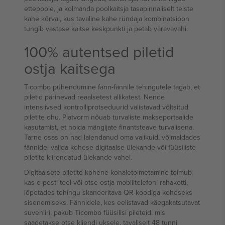
ettepoole, ja kolmanda poolkaitsja tasapinnaliselt teiste
kahe kõrval, kus tavaline kahe ründaja kombinatsioon
tungib vastase kaitse keskpunkti ja petab väravavahi.
100% autentsed piletid
ostja kaitsega
Ticombo pühendumine fänn-fännile tehingutele tagab, et
piletid pärinevad reaalsetest allikatest. Nende
intensiivsed kontrolliprotseduurid välistavad võltsitud
piletite ohu. Platvorm nõuab turvaliste makseportaalide
kasutamist, et hoida mängijate finantsteave turvalisena.
Tarne osas on nad laiendanud oma valikuid, võimaldades
fännidel valida kohese digitaalse ülekande või füüsiliste
piletite kiirendatud ülekande vahel.
Digitaalsete piletite kohene kohaletoimetamine toimub
kas e-posti teel või otse ostja mobiiltelefoni rahakotti,
lõpetades tehingu skaneeritava QR-koodiga koheseks
sisenemiseks. Fännidele, kes eelistavad käegakatsutavat
suveniiri, pakub Ticombo füüsilisi pileteid, mis
saadetakse otse kliendi uksele, tavaliselt 48 tunni