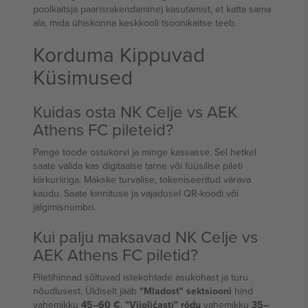
poolkaitsja paarisrakendamine) kasutamist, et katta sama
ala, mida ühiskonna keskkooli tsoonikaitse teeb.
Korduma Kippuvad
Küsimused
Kuidas osta NK Celje vs AEK
Athens FC pileteid?
Pange toode ostukorvi ja minge kassasse. Sel hetkel
saate valida kas digitaalse tarne või füüsilise pileti
kiirkuriiriga. Makske turvalise, tokeniseeritud värava
kaudu. Saate kinnituse ja vajadusel QR-koodi või
jälgimisnumbri.
Kui palju maksavad NK Celje vs
AEK Athens FC piletid?
Piletihinnad sõltuvad istekohtade asukohast ja turu
nõudlusest. Üldiselt jääb
"Mladost" sektsiooni
hind
vahemikku
45–60 €
,
"Vijoličasti" rõdu
vahemikku
35–