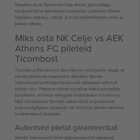
Staadion asub Sloveenia Celje linnas, jalutuskäigu
kaugusel linna ajaloolisest keskusest, pakkudes lihtsat
ligipääsu majutus-, söögi- ja kultuurivõimalustele enne ja
pärast mängu.
Miks osta NK Celje vs AEK
Athens FC pileteid
Ticombost
Ticombo pühendumine fänn-fännile tehingutele tagab, et
piletid pärinevad reaalsetest allikatest. Nende
intensiivsed kontrolliprotseduurid välistavad võltsitud
piletite ohu. Platvorm nõuab turvaliste makseportaalide
kasutamist, et hoida mängijate finantsteave turvalisena.
Nad võimaldavad fännidel valida kiirelt populaarsust
koguva digitaalse ülekande või füüsiliste piletite täidetud
ja kiirendatud ülekande.
Autentsed piletid garanteeritud
Nende intensiivsed kontrolliprotseduurid välistavad