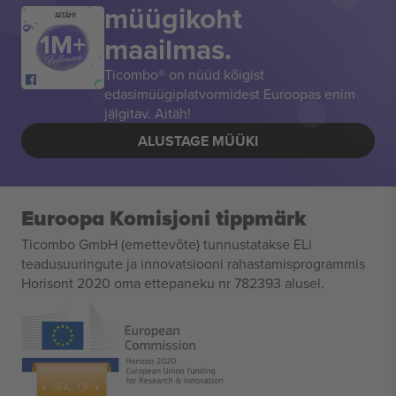
müügikoht
AITÄH!
maailmas.
Ticombo® on nüüd kõigist
edasimüügiplatvormidest Euroopas enim
jälgitav. Aitäh!
ALUSTAGE MÜÜKI
Euroopa Komisjoni tippmärk
Ticombo GmbH (emettevõte) tunnustatakse ELi
teadusuuringute ja innovatsiooni rahastamisprogrammis
Horisont 2020 oma ettepaneku nr 782393 alusel.