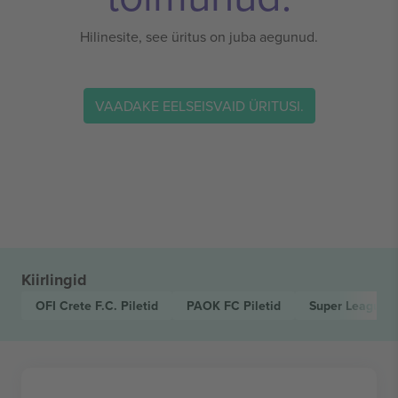
Hilinesite, see üritus on juba aegunud.
VAADAKE EELSEISVAID ÜRITUSI.
Kiirlingid
OFI Crete F.C.
Piletid
PAOK FC
Piletid
Super League 