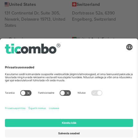
United States
Switzerland
131 Continental Dr, Suite 305,
Dorfstrasse 52a, 6390
Newark, Delaware 19713, United
Engelberg, Switzerland
States
Bulgaria
United Arab Emirates
Regus Sofia City West, bul
UAE Dubai Silicon Oasis, DDP
Totleben 53-55, 1606 Sofia,
Building A1, Office 302, Dubai,
Bulgaria
United Arab Emirates
Mexico
Av Chapultepec 360, Roma
Norte, Cuauhtémoc, 06700
Ciudad de México, CDMX,
Mexico
Platvormi pakkuja juriidiline isik võib varieeruda sõltuvalt asukohast,
sündmusest ja/või domeenist. Detailide jaoks vaata konkreetse
sündmuse lehte, impressumit ja tingimusi.,
Jälg
ja
Tingimused.
©
2026 Ticombo. Kõik õigused kaitstud.