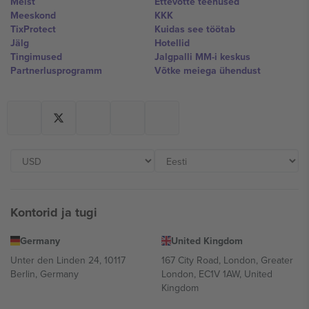
Meist
Ettevõtte teenused
Meeskond
KKK
TixProtect
Kuidas see töötab
Jälg
Hotellid
Tingimused
Jalgpalli MM-i keskus
Partnerlusprogramm
Võtke meiega ühendust
Kontorid ja tugi
Germany
United Kingdom
Unter den Linden 24, 10117
167 City Road, London, Greater
Berlin, Germany
London, EC1V 1AW, United
Kingdom