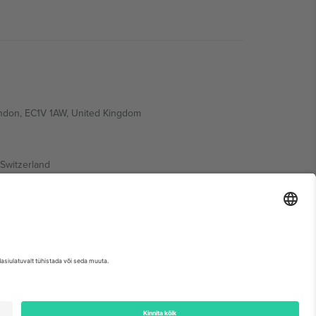
ondon, EC1V 1AW, United Kingdom
Switzerland
ding A1, Office 302, Dubai, United Arab Emirates
etse sündmuse lehte, impressumit ja tingimusi.,
Jälg
ja