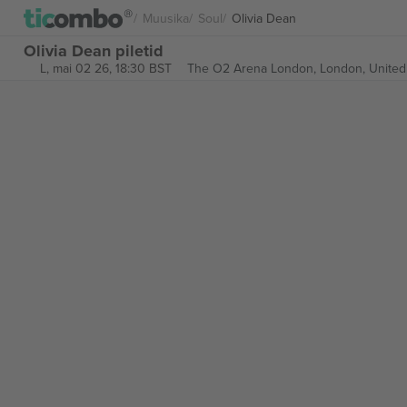
Muusika
Soul
Olivia Dean
Olivia Dean piletid
L, mai 02 26, 18:30 BST
The O2 Arena London,
London, Unite