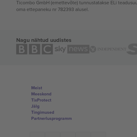
Ticombo GmbH (emettevõte) tunnustatakse ELi teadusuur
oma ettepaneku nr 782393 alusel.
Nagu nähtud uudistes
Meist
Meeskond
TixProtect
Jälg
Tingimused
Partnerlusprogramm