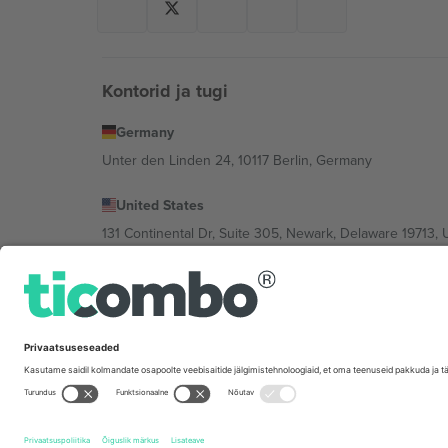
Kontorid ja tugi
Germany
Unter den Linden 24, 10117 Berlin, Germany
United States
131 Continental Dr, Suite 305, Newark, Delaware 19713, 
Bulgaria
Regus Sofia City West, bul Totleben 53-55, 1606 Sofia, B
Mexico
Av Chapultepec 360, Roma Norte, Cuauhtémoc, 06700
Platvormi pakkuja juriidiline isik võib varieeruda sõltu
Tingimused.
© 2026 Ticombo. Kõik õigused kaitstud.