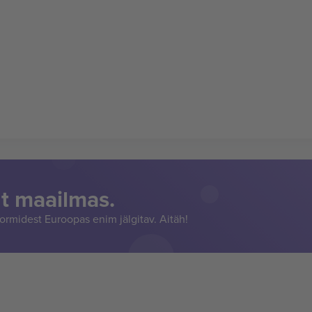
t maailmas.
rmidest Euroopas enim jälgitav. Aitäh!