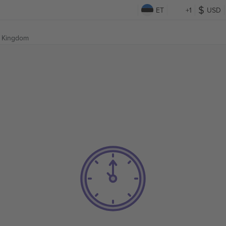
ET
+1
USD
d Kingdom