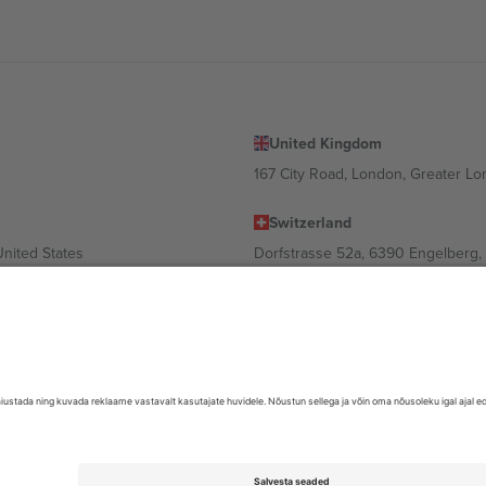
United Kingdom
167 City Road, London, Greater L
Switzerland
United States
Dorfstrasse 52a, 6390 Engelberg, 
United Arab Emirates
ulgaria
UAE Dubai Silicon Oasis, DDP Buil
 Ciudad de México, CDMX, Mexico
valt asukohast, sündmusest ja/või domeenist. Detailide jaoks vaata konkre