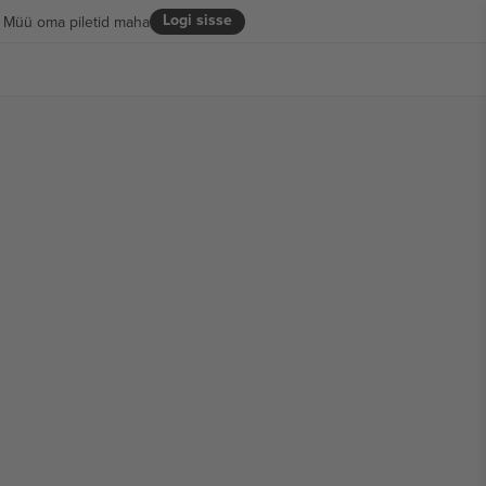
Logi sisse
Müü oma piletid maha