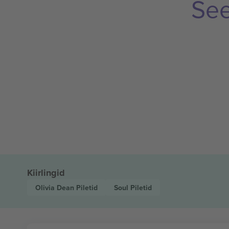
See
Kiirlingid
Olivia Dean
Piletid
Soul
Piletid