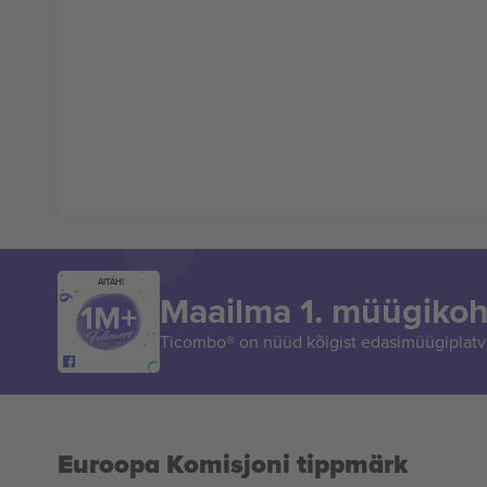
AITÄH!
Maailma 1. müügikoh
Ticombo® on nüüd kõigist edasimüügiplatvo
Euroopa Komisjoni tippmärk