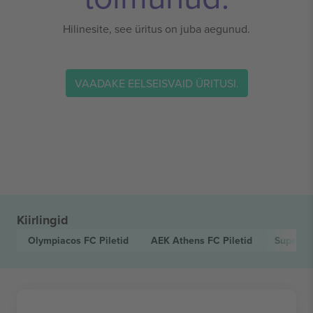
Hilinesite, see üritus on juba aegunud.
VAADAKE EELSEISVAID ÜRITUSI.
Kiirlingid
Olympiacos FC
Piletid
AEK Athens FC
Piletid
Super L