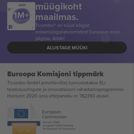
müügikoht
AITÄH!
maailmas.
Ticombo® on nüüd kõigist
edasimüügiplatvormidest Euroopas enim
jälgitav. Aitäh!
ALUSTAGE MÜÜKI
Euroopa Komisjoni tippmärk
Ticombo GmbH (emettevõte) tunnustatakse ELi
teadusuuringute ja innovatsiooni rahastamisprogrammis
Horisont 2020 oma ettepaneku nr 782393 alusel.