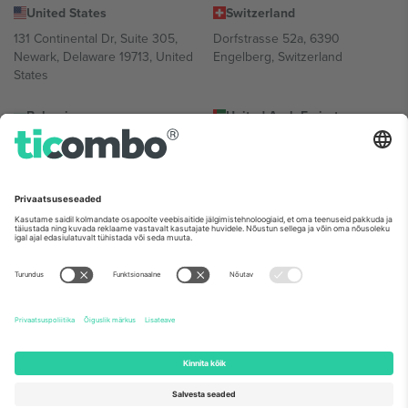
United States
Switzerland
131 Continental Dr, Suite 305,
Dorfstrasse 52a, 6390
Newark, Delaware 19713, United
Engelberg, Switzerland
States
Bulgaria
United Arab Emirates
Regus Sofia City West, bul
UAE Dubai Silicon Oasis, DDP
Totleben 53-55, 1606 Sofia,
Building A1, Office 302, Dubai,
Bulgaria
United Arab Emirates
Mexico
Av Chapultepec 360, Roma
Norte, Cuauhtémoc, 06700
Ciudad de México, CDMX,
Mexico
Platvormi pakkuja juriidiline isik võib varieeruda sõltuvalt asukohast,
sündmusest ja/või domeenist. Detailide jaoks vaata konkreetse
sündmuse lehte, impressumit ja tingimusi.,
Jälg
ja
Tingimused.
©
2026 Ticombo. Kõik õigused kaitstud.