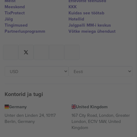
Meist
Ettevõtte teenused
Meeskond
KKK
TixProtect
Kuidas see töötab
Jälg
Hotellid
Tingimused
Jalgpalli MM-i keskus
Partnerlusprogramm
Võtke meiega ühendust
Kontorid ja tugi
Germany
United Kingdom
Unter den Linden 24, 10117
167 City Road, London, Greater
Berlin, Germany
London, EC1V 1AW, United
Kingdom