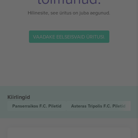
Hilinesite, see üritus on juba aegunud.
VAADAKE EELSEISVAID ÜRITUSI.
Kiirlingid
Panserraikos F.C.
Piletid
Asteras Tripolis F.C.
Piletid
S