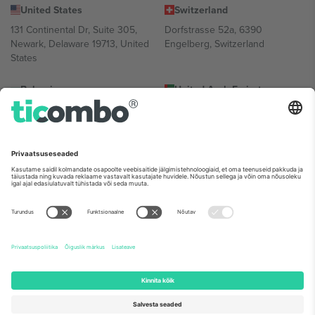
United States
Switzerland
131 Continental Dr, Suite 305,
Dorfstrasse 52a, 6390
Newark, Delaware 19713, United
Engelberg, Switzerland
States
Bulgaria
United Arab Emirates
Regus Sofia City West, bul
UAE Dubai Silicon Oasis, DDP
Totleben 53-55, 1606 Sofia,
Building A1, Office 302, Dubai,
Bulgaria
United Arab Emirates
Mexico
Av Chapultepec 360, Roma
Norte, Cuauhtémoc, 06700
Ciudad de México, CDMX,
Mexico
Platvormi pakkuja juriidiline isik võib varieeruda sõltuvalt asukohast,
sündmusest ja/või domeenist. Detailide jaoks vaata konkreetse
sündmuse lehte, impressumit ja tingimusi.,
Jälg
ja
Tingimused.
©
2026 Ticombo. Kõik õigused kaitstud.