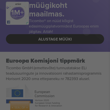
müügikoht
AITÄH!
maailmas.
Ticombo® on nüüd kõigist
edasimüügiplatvormidest Euroopas enim
jälgitav. Aitäh!
ALUSTAGE MÜÜKI
Euroopa Komisjoni tippmärk
Ticombo GmbH (emettevõte) tunnustatakse ELi
teadusuuringute ja innovatsiooni rahastamisprogrammis
Horisont 2020 oma ettepaneku nr 782393 alusel.