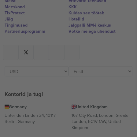
Meist
Ettevõtte teenused
Meeskond
KKK
TixProtect
Kuidas see töötab
Jälg
Hotellid
Tingimused
Jalgpalli MM-i keskus
Partnerlusprogramm
Võtke meiega ühendust
Kontorid ja tugi
Germany
United Kingdom
Unter den Linden 24, 10117
167 City Road, London, Greater
Berlin, Germany
London, EC1V 1AW, United
Kingdom