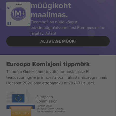
müügikoht
AITÄH!
maailmas.
Ticombo® on nüüd kõigist
edasimüügiplatvormidest Euroopas enim
jälgitav. Aitäh!
ALUSTAGE MÜÜKI
Euroopa Komisjoni tippmärk
Ticombo GmbH (emettevõte) tunnustatakse ELi
teadusuuringute ja innovatsiooni rahastamisprogrammis
Horisont 2020 oma ettepaneku nr 782393 alusel.