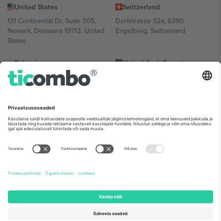
United States
Switzerland
131 Continental Dr, Suite 305,
Dorfstrasse 52a, 6390
Newark, Delaware 19713, United
Engelberg, Switzerland
States
Bulgaria
United Arab Emirates
Regus Sofia City West, bul
UAE Dubai Silicon Oasis, DDP
Totleben 53-55, 1606 Sofia,
Building A1, Office 302, Dubai,
Bulgaria
United Arab Emirates
Mexico
Av Chapultepec 360, Roma
Norte, Cuauhtémoc, 06700
Ciudad de México, CDMX,
Mexico
Platvormi pakkuja juriidiline isik võib varieeruda sõltuvalt asukohast,
sündmusest ja/või domeenist. Detailide jaoks vaata konkreetse
sündmuse lehte, impressumit ja tingimusi.,
Jälg
ja
Tingimused.
©
2026 Ticombo. Kõik õigused kaitstud.