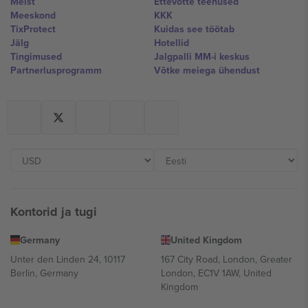
Meist
Ettevõtte teenused
Meeskond
KKK
TixProtect
Kuidas see töötab
Jälg
Hotellid
Tingimused
Jalgpalli MM-i keskus
Partnerlusprogramm
Võtke meiega ühendust
Kontorid ja tugi
Germany
United Kingdom
Unter den Linden 24, 10117
167 City Road, London, Greater
Berlin, Germany
London, EC1V 1AW, United
Kingdom