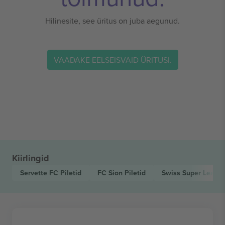
Hilinesite, see üritus on juba aegunud.
VAADAKE EELSEISVAID ÜRITUSI.
Kiirlingid
Servette FC
Piletid
FC Sion
Piletid
Swiss Super Leagu