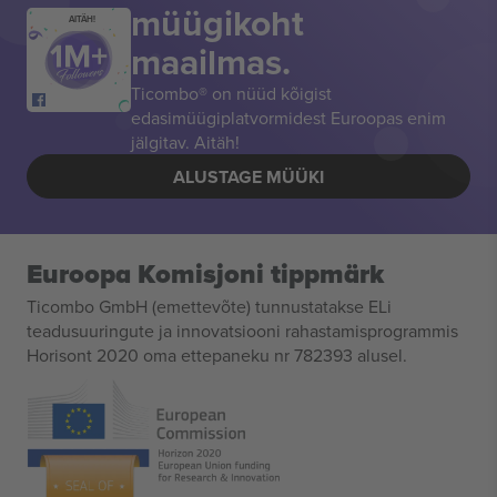
müügikoht
AITÄH!
maailmas.
Ticombo® on nüüd kõigist
edasimüügiplatvormidest Euroopas enim
jälgitav. Aitäh!
ALUSTAGE MÜÜKI
Euroopa Komisjoni tippmärk
Ticombo GmbH (emettevõte) tunnustatakse ELi
teadusuuringute ja innovatsiooni rahastamisprogrammis
Horisont 2020 oma ettepaneku nr 782393 alusel.