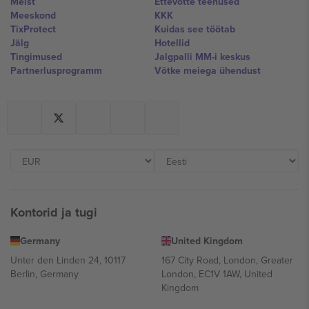
Meist
Ettevõtte teenused
Meeskond
KKK
TixProtect
Kuidas see töötab
Jälg
Hotellid
Tingimused
Jalgpalli MM-i keskus
Partnerlusprogramm
Võtke meiega ühendust
Kontorid ja tugi
Germany
United Kingdom
Unter den Linden 24, 10117
167 City Road, London, Greater
Berlin, Germany
London, EC1V 1AW, United
Kingdom