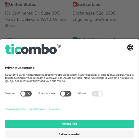
United States
Switzerland
131 Continental Dr, Suite 305,
Dorfstrasse 52a, 6390
Newark, Delaware 19713, United
Engelberg, Switzerland
States
Bulgaria
United Arab Emirates
Regus Sofia City West, bul
UAE Dubai Silicon Oasis, DDP
Totleben 53-55, 1606 Sofia,
Building A1, Office 302, Dubai,
Bulgaria
United Arab Emirates
Mexico
Av Chapultepec 360, Roma
Norte, Cuauhtémoc, 06700
Ciudad de México, CDMX,
Mexico
Platvormi pakkuja juriidiline isik võib varieeruda sõltuvalt asukohast,
sündmusest ja/või domeenist. Detailide jaoks vaata konkreetse
sündmuse lehte, impressumit ja tingimusi.,
Jälg
ja
Tingimused.
©
2026 Ticombo. Kõik õigused kaitstud.