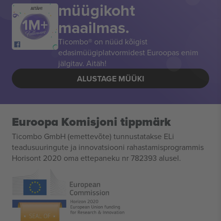
müügikoht
AITÄH!
maailmas.
Ticombo® on nüüd kõigist
edasimüügiplatvormidest Euroopas enim
jälgitav. Aitäh!
ALUSTAGE MÜÜKI
Euroopa Komisjoni tippmärk
Ticombo GmbH (emettevõte) tunnustatakse ELi
teadusuuringute ja innovatsiooni rahastamisprogrammis
Horisont 2020 oma ettepaneku nr 782393 alusel.