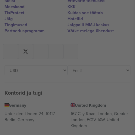
Meist
Ettevõtte teenused
Meeskond
KKK
TixProtect
Kuidas see töötab
Jälg
Hotellid
Tingimused
Jalgpalli MM-i keskus
Partnerlusprogramm
Võtke meiega ühendust
Kontorid ja tugi
Germany
United Kingdom
Unter den Linden 24, 10117
167 City Road, London, Greater
Berlin, Germany
London, EC1V 1AW, United
Kingdom