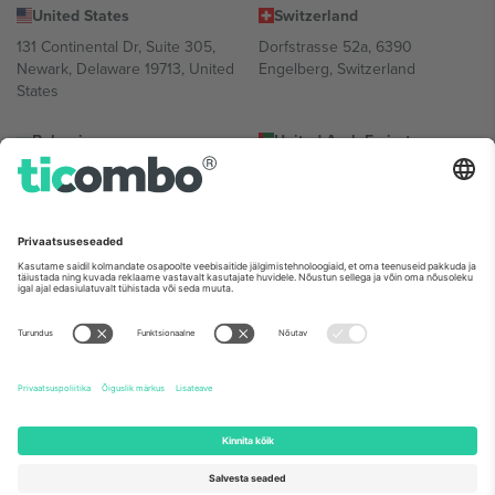
United States
Switzerland
131 Continental Dr, Suite 305,
Dorfstrasse 52a, 6390
Newark, Delaware 19713, United
Engelberg, Switzerland
States
Bulgaria
United Arab Emirates
Regus Sofia City West, bul
UAE Dubai Silicon Oasis, DDP
Totleben 53-55, 1606 Sofia,
Building A1, Office 302, Dubai,
Bulgaria
United Arab Emirates
Mexico
Av Chapultepec 360, Roma
Norte, Cuauhtémoc, 06700
Ciudad de México, CDMX,
Mexico
Platvormi pakkuja juriidiline isik võib varieeruda sõltuvalt asukohast,
sündmusest ja/või domeenist. Detailide jaoks vaata konkreetse
sündmuse lehte, impressumit ja tingimusi.,
Jälg
ja
Tingimused.
©
2026 Ticombo. Kõik õigused kaitstud.