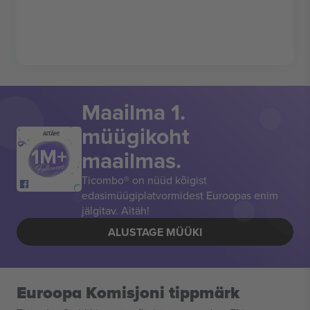
Maailma 1.
müügikoht
AITÄH!
maailmas.
Ticombo® on nüüd kõigist
edasimüügiplatvormidest Euroopas enim
jälgitav. Aitäh!
ALUSTAGE MÜÜKI
Euroopa Komisjoni tippmärk