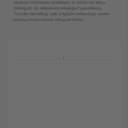
üksikute nimekirjade üksikasjad, et mõista mis tahes
piiranguid, mis mõjutavad ostujärgset paindlikkust.
Ticombo klienditugi saab selgitada ülekandega seotud
küsimusi konkreetsete mängude kohta.