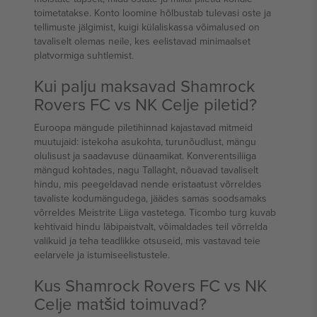
toimetatakse. Konto loomine hõlbustab tulevasi oste ja
tellimuste jälgimist, kuigi külaliskassa võimalused on
tavaliselt olemas neile, kes eelistavad minimaalset
platvormiga suhtlemist.
Kui palju maksavad Shamrock
Rovers FC vs NK Celje piletid?
Euroopa mängude piletihinnad kajastavad mitmeid
muutujaid: istekoha asukohta, turunõudlust, mängu
olulisust ja saadavuse dünaamikat. Konverentsiliiga
mängud kohtades, nagu Tallaght, nõuavad tavaliselt
hindu, mis peegeldavad nende eristaatust võrreldes
tavaliste kodumängudega, jäädes samas soodsamaks
võrreldes Meistrite Liiga vastetega. Ticombo turg kuvab
kehtivaid hindu läbipaistvalt, võimaldades teil võrrelda
valikuid ja teha teadlikke otsuseid, mis vastavad teie
eelarvele ja istumiseelistustele.
Kus Shamrock Rovers FC vs NK
Celje matšid toimuvad?