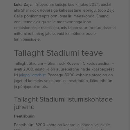
Luka Zajc
– Sloveenia kaitsja, kes kirjutas 2024. aastal
alla Shamrock Roversiga kaheaastase lepingu, toob Zajc
Celje põhikontseptsiooni oma Iiri meeskonda. Enamgi
veel, tema ajalugu selle meeskonnaga loob
emotsionaalse raamistiku, mis tagab suurenenud draama
mitte ainult mängijatele, vaid ka mõlema poole
fännibaasidele.
Tallaght Stadiumi teave
Tallaght Stadium – Shamrock Rovers FC kodustaadion –
avati 2009. aastal ja on suurepärane näide kaasaegsest
Iiri
jalgpalliotarbist
. Peaaegu 8000-kohaline staadion on
jagatud kolmeks sektsiooniks: peatribüün, läänetribüün
ja põhjapoolne ots.
Tallaght Stadiumi istumiskohtade
juhend
Peatribüün
Peatribüüni 3200 kohta on kaetud ja lähedal väljakule.