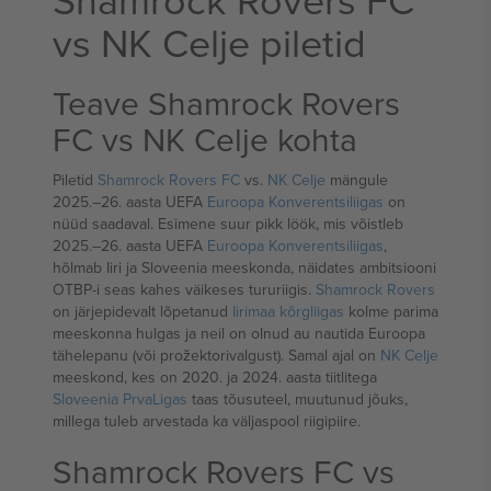
vs NK Celje piletid
Teave Shamrock Rovers
FC vs NK Celje kohta
Piletid
Shamrock Rovers FC
vs.
NK Celje
mängule
2025.–26. aasta UEFA
Euroopa Konverentsiliigas
on
nüüd saadaval. Esimene suur pikk löök, mis võistleb
2025.–26. aasta UEFA
Euroopa Konverentsiliigas
,
hõlmab Iiri ja Sloveenia meeskonda, näidates ambitsiooni
OTBP-i seas kahes väikeses tururiigis.
Shamrock Rovers
on järjepidevalt lõpetanud
Iirimaa kõrgliigas
kolme parima
meeskonna hulgas ja neil on olnud au nautida Euroopa
tähelepanu (või prožektorivalgust). Samal ajal on
NK Celje
meeskond, kes on 2020. ja 2024. aasta tiitlitega
Sloveenia PrvaLigas
taas tõusuteel, muutunud jõuks,
millega tuleb arvestada ka väljaspool riigipiire.
Shamrock Rovers FC vs