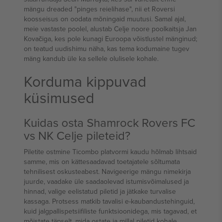
mängu dreaded "pinges reielihase", nii et Roversi
koosseisus on oodata mõningaid muutusi. Samal ajal,
meie vastaste poolel, alustab Celje noore poolkaitsja Jan
Kovačiga, kes pole kunagi Euroopa võistlustel mänginud;
on teatud uudishimu näha, kas tema kodumaine tugev
mäng kandub üle ka sellele olulisele kohale.
Korduma kippuvad
küsimused
Kuidas osta Shamrock Rovers FC
vs NK Celje pileteid?
Piletite ostmine Ticombo platvormi kaudu hõlmab lihtsaid
samme, mis on kättesaadavad toetajatele sõltumata
tehnilisest oskusteabest. Navigeerige mängu nimekirja
juurde, vaadake üle saadaolevad istumisvõimalused ja
hinnad, valige eelistatud piletid ja jätkake turvalise
kassaga. Protsess matkib tavalisi e-kaubandustehinguid,
kuid jalgpallispetsiifiliste funktsioonidega, mis tagavad, et
mõistate täpselt, mida ostate ja millal piletid kohale