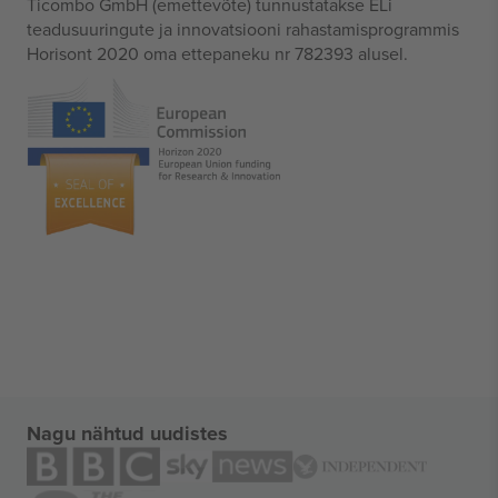
Ticombo GmbH (emettevõte) tunnustatakse ELi
teadusuuringute ja innovatsiooni rahastamisprogrammis
Horisont 2020 oma ettepaneku nr 782393 alusel.
Nagu nähtud uudistes