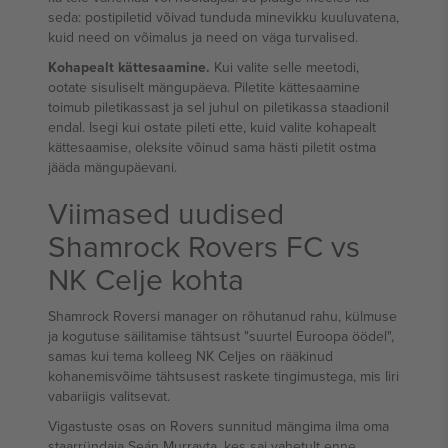
seda: postipiletid võivad tunduda minevikku kuuluvatena,
kuid need on võimalus ja need on väga turvalised.
Kohapealt kättesaamine.
Kui valite selle meetodi,
ootate sisuliselt mängupäeva. Piletite kättesaamine
toimub piletikassast ja sel juhul on piletikassa staadionil
endal. Isegi kui ostate pileti ette, kuid valite kohapealt
kättesaamise, oleksite võinud sama hästi piletit ostma
jääda mängupäevani.
Viimased uudised
Shamrock Rovers FC vs
NK Celje kohta
Shamrock Roversi manager on rõhutanud rahu, külmuse
ja kogutuse säilitamise tähtsust "suurtel Euroopa öödel",
samas kui tema kolleeg NK Celjes on rääkinud
kohanemisvõime tähtsusest raskete tingimustega, mis Iiri
vabariigis valitsevat.
Vigastuste osas on Rovers sunnitud mängima ilma oma
staarründaja Seán Murrayta, kes sai vahetult enne