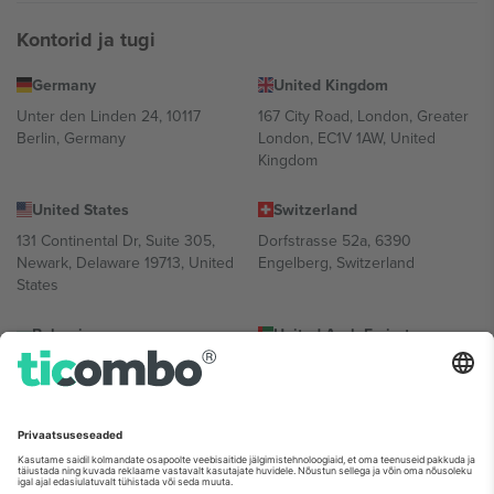
Kontorid ja tugi
Germany
United Kingdom
Unter den Linden 24, 10117
167 City Road, London, Greater
Berlin, Germany
London, EC1V 1AW, United
Kingdom
United States
Switzerland
131 Continental Dr, Suite 305,
Dorfstrasse 52a, 6390
Newark, Delaware 19713, United
Engelberg, Switzerland
States
Bulgaria
United Arab Emirates
Regus Sofia City West, bul
UAE Dubai Silicon Oasis, DDP
Totleben 53-55, 1606 Sofia,
Building A1, Office 302, Dubai,
Bulgaria
United Arab Emirates
Mexico
Av Chapultepec 360, Roma