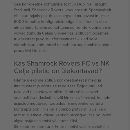
See konkreetne kohtumine toimub Dublinis Tallaght
Stadiumil, Shamrock Roversi koduareenil. Spetsiaalselt
ehitatud rajatis pakub kaasaegseid mugavusi intiimse
8000-kohalise konfiguratsiooniga, mis intensiivistab
atmosfääri. Tulevased kohtumised nende klubide vahel
võivad toimuda Celjes Sloveenias, sõltuvalt loosimise
tulemustest ja võistlusformaatidest – kuid selle
oktoobrikuu kohtumisel toimub euroopa ambitsioonide
proovikivi Dublinis.
Kas Shamrock Rovers FC vs NK
Celje piletid on ülekantavad?
Piletite ülekanne sõltub konkreetsetest nimekirja
tingimustest ja võistluse reeglitest. Paljud müüjad
pakuvad ülekantavaid pileteid, mis võimaldavad
seaduslikku edasimüüki või kinkimisvõimalust, kui teie
asjaolud muutuvad, toetades fännidevahelise turu
kontseptsiooni, mis on Ticombo platvormi alus. Kuid
teatud piletitele võivad kehtida piirangud, mis nõuavad
algse ostja osalemist või spetsiifilisi
ülekandeprotseduure. Enne ostmist vaadake alati üle