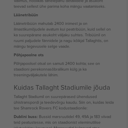
Välimus, hoolikas tähelepanu detailidele ja asukoht
teevad sellest ühe parima koha mängu vaatamiseks.
Läänetribüün
Läänetribüün mahutab 2400 inimest ja on
ilmastikumõjudele avatum kui peatribüün, kuid sellel on
ka suurepärane asukoht väljaku suhtes. Tribüünil on
ruumi paljudele fännidele ja nagu kõikjal Tallaghtis, on
mängu tegevusele selge vaade.
Põhjapoolne ots
Põhjapoolsel otsal on samuti 2400 kohta; see on
staadioni perekonnasõbralikum külg ja ka
treeningväljakutele lähim.
Kuidas Tallaght Stadiumile jõuda
Tallaght Stadiumil on suurepärased ühendused
ühistranspordi ja teedevõrgu kaudu. Siin on, kuidas leida
tee Shamrock Rovers FC kodustaadionile:
Dublini buss:
Bussid marsruutidel 49, 49A ja 183 viivad
teid peatustesse, mis on staadionist viieminutilise