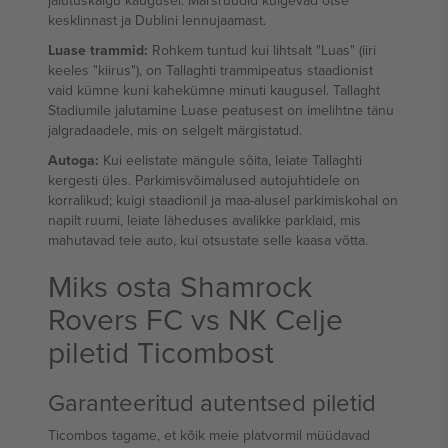
jalutuskäigu kaugusel. Marsruudid kulgevad otse
kesklinnast ja Dublini lennujaamast.
Luase trammid:
Rohkem tuntud kui lihtsalt "Luas" (iiri
keeles "kiirus"), on Tallaghti trammipeatus staadionist
vaid kümne kuni kahekümne minuti kaugusel. Tallaght
Stadiumile jalutamine Luase peatusest on imelihtne tänu
jalgradaadele, mis on selgelt märgistatud.
Autoga:
Kui eelistate mängule sõita, leiate Tallaghti
kergesti üles. Parkimisvõimalused autojuhtidele on
korralikud; kuigi staadionil ja maa-alusel parkimiskohal on
napilt ruumi, leiate läheduses avalikke parklaid, mis
mahutavad teie auto, kui otsustate selle kaasa võtta.
Miks osta Shamrock
Rovers FC vs NK Celje
piletid Ticombost
Garanteeritud autentsed piletid
Ticombos tagame, et kõik meie platvormil müüdavad