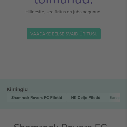
Hilinesite, see üritus on juba aegunud.
VAADAKE EELSEISVAID ÜRITUSI.
Kiirlingid
Shamrock Rovers FC
Piletid
NK Celje
Piletid
Europa C
Shamrock Rovers FC