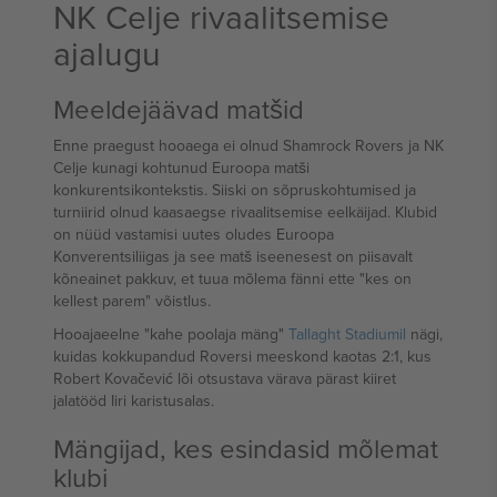
NK Celje rivaalitsemise
ajalugu
Meeldejäävad matšid
Enne praegust hooaega ei olnud Shamrock Rovers ja NK
Celje kunagi kohtunud Euroopa matši
konkurentsikontekstis. Siiski on sõpruskohtumised ja
turniirid olnud kaasaegse rivaalitsemise eelkäijad. Klubid
on nüüd vastamisi uutes oludes Euroopa
Konverentsiliigas ja see matš iseenesest on piisavalt
kõneainet pakkuv, et tuua mõlema fänni ette "kes on
kellest parem" võistlus.
Hooajaeelne "kahe poolaja mäng"
Tallaght Stadiumil
nägi,
kuidas kokkupandud Roversi meeskond kaotas 2:1, kus
Robert Kovačević lõi otsustava värava pärast kiiret
jalatööd Iiri karistusalas.
Mängijad, kes esindasid mõlemat
klubi