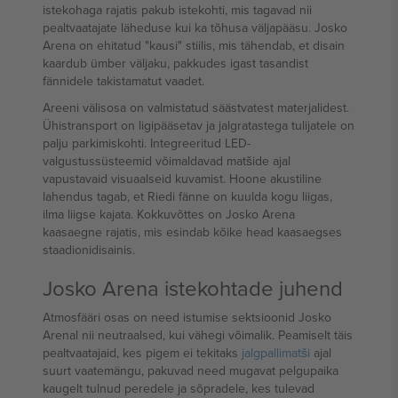
istekohaga rajatis pakub istekohti, mis tagavad nii
pealtvaatajate läheduse kui ka tõhusa väljapääsu. Josko
Arena on ehitatud "kausi" stiilis, mis tähendab, et disain
kaardub ümber väljaku, pakkudes igast tasandist
fännidele takistamatut vaadet.
Areeni välisosa on valmistatud säästvatest materjalidest.
Ühistransport on ligipääsetav ja jalgratastega tulijatele on
palju parkimiskohti. Integreeritud LED-
valgustussüsteemid võimaldavad matšide ajal
vapustavaid visuaalseid kuvamist. Hoone akustiline
lahendus tagab, et Riedi fänne on kuulda kogu liigas,
ilma liigse kajata. Kokkuvõttes on Josko Arena
kaasaegne rajatis, mis esindab kõike head kaasaegses
staadionidisainis.
Josko Arena istekohtade juhend
Atmosfääri osas on need istumise sektsioonid Josko
Arenal nii neutraalsed, kui vähegi võimalik. Peamiselt täis
pealtvaatajaid, kes pigem ei tekitaks
jalgpallimatši
ajal
suurt vaatemängu, pakuvad need mugavat pelgupaika
kaugelt tulnud peredele ja sõpradele, kes tulevad