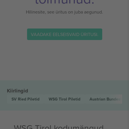
Hilinesite, see üritus on juba aegunud.
VAADAKE EELSEISVAID ÜRITUSI.
Kiirlingid
SV Ried
Piletid
WSG Tirol
Piletid
Austrian Bundesliga
WSG Tirol kodumängud