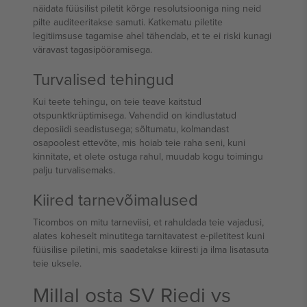
näidata füüsilist piletit kõrge resolutsiooniga ning neid
pilte auditeeritakse samuti. Katkematu piletite
legitiimsuse tagamise ahel tähendab, et te ei riski kunagi
väravast tagasipööramisega.
Turvalised tehingud
Kui teete tehingu, on teie teave kaitstud
otspunktkrüptimisega. Vahendid on kindlustatud
deposiidi seadistusega; sõltumatu, kolmandast
osapoolest ettevõte, mis hoiab teie raha seni, kuni
kinnitate, et olete ostuga rahul, muudab kogu toimingu
palju turvalisemaks.
Kiired tarnevõimalused
Ticombos on mitu tarneviisi, et rahuldada teie vajadusi,
alates koheselt minutitega tarnitavatest e-piletitest kuni
füüsilise piletini, mis saadetakse kiiresti ja ilma lisatasuta
teie uksele.
Millal osta SV Riedi vs