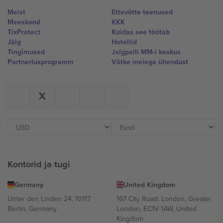
Meist
Ettevõtte teenused
Meeskond
KKK
TixProtect
Kuidas see töötab
Jälg
Hotellid
Tingimused
Jalgpalli MM-i keskus
Partnerlusprogramm
Võtke meiega ühendust
Kontorid ja tugi
Germany
United Kingdom
Unter den Linden 24, 10117
167 City Road, London, Greater
Berlin, Germany
London, EC1V 1AW, United
Kingdom