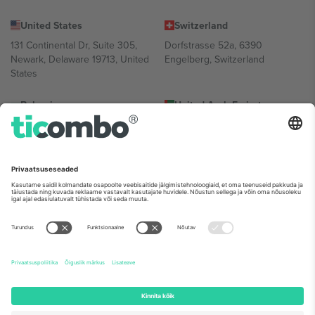
United States
Switzerland
131 Continental Dr, Suite 305,
Dorfstrasse 52a, 6390
Newark, Delaware 19713, United
Engelberg, Switzerland
States
Bulgaria
United Arab Emirates
Regus Sofia City West, bul
UAE Dubai Silicon Oasis, DDP
Totleben 53-55, 1606 Sofia,
Building A1, Office 302, Dubai,
Bulgaria
United Arab Emirates
Mexico
Av Chapultepec 360, Roma
Norte, Cuauhtémoc, 06700
Ciudad de México, CDMX,
Mexico
Platvormi pakkuja juriidiline isik võib varieeruda sõltuvalt asukohast,
sündmusest ja/või domeenist. Detailide jaoks vaata konkreetse
sündmuse lehte, impressumit ja tingimusi.,
Jälg
ja
Tingimused.
©
2026 Ticombo. Kõik õigused kaitstud.