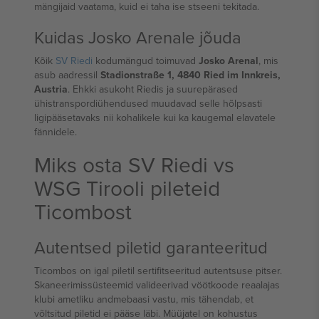
mängijaid vaatama, kuid ei taha ise stseeni tekitada.
Kuidas Josko Arenale jõuda
Kõik
SV Riedi
kodumängud toimuvad
Josko Arenal
, mis
asub aadressil
Stadionstraße 1, 4840 Ried im Innkreis,
Austria
. Ehkki asukoht Riedis ja suurepärased
ühistranspordiühendused muudavad selle hõlpsasti
ligipääsetavaks nii kohalikele kui ka kaugemal elavatele
fännidele.
Miks osta SV Riedi vs
WSG Tirooli pileteid
Ticombost
Autentsed piletid garanteeritud
Ticombos on igal piletil sertifitseeritud autentsuse pitser.
Skaneerimissüsteemid valideerivad vöötkoode reaalajas
klubi ametliku andmebaasi vastu, mis tähendab, et
võltsitud piletid ei pääse läbi. Müüjatel on kohustus