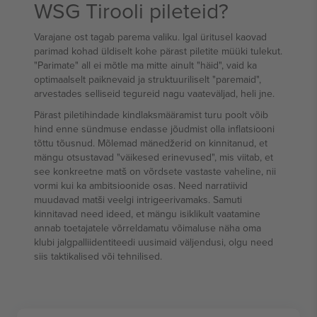
WSG Tirooli pileteid?
Varajane ost tagab parema valiku. Igal üritusel kaovad
parimad kohad üldiselt kohe pärast piletite müüki tulekut.
"Parimate" all ei mõtle ma mitte ainult "häid", vaid ka
optimaalselt paiknevaid ja struktuuriliselt "paremaid",
arvestades selliseid tegureid nagu vaateväljad, heli jne.
Pärast piletihindade kindlaksmääramist turu poolt võib
hind enne sündmuse endasse jõudmist olla inflatsiooni
tõttu tõusnud. Mõlemad mänedžerid on kinnitanud, et
mängu otsustavad "väikesed erinevused", mis viitab, et
see konkreetne matš on võrdsete vastaste vaheline, nii
vormi kui ka ambitsioonide osas. Need narratiivid
muudavad matši veelgi intrigeerivamaks. Samuti
kinnitavad need ideed, et mängu isiklikult vaatamine
annab toetajatele võrreldamatu võimaluse näha oma
klubi jalgpalliidentiteedi uusimaid väljendusi, olgu need
siis taktikalised või tehnilised.