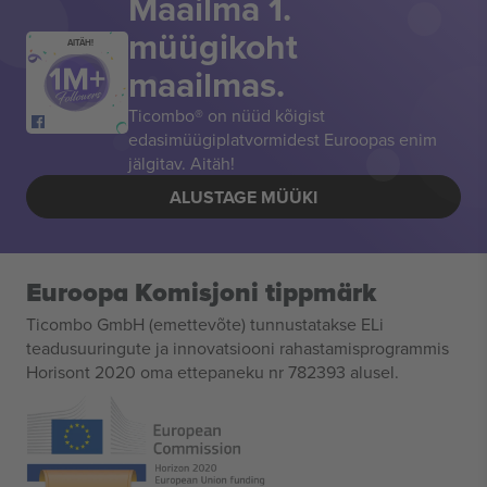
Maailma 1.
müügikoht
AITÄH!
maailmas.
Ticombo® on nüüd kõigist
edasimüügiplatvormidest Euroopas enim
jälgitav. Aitäh!
ALUSTAGE MÜÜKI
Euroopa Komisjoni tippmärk
Ticombo GmbH (emettevõte) tunnustatakse ELi
teadusuuringute ja innovatsiooni rahastamisprogrammis
Horisont 2020 oma ettepaneku nr 782393 alusel.