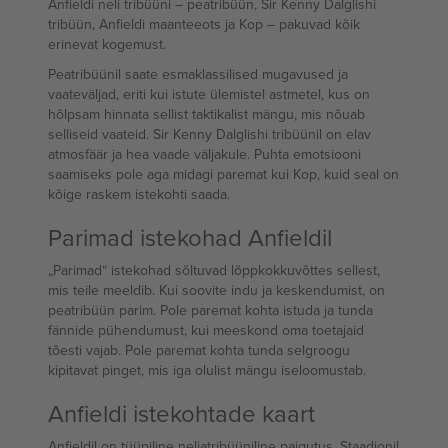
Anfieldi neli tribüüni – peatribüün, Sir Kenny Dalglishi
tribüün, Anfieldi maanteeots ja Kop – pakuvad kõik
erinevat kogemust.
Peatribüünil saate esmaklassilised mugavused ja
vaateväljad, eriti kui istute ülemistel astmetel, kus on
hõlpsam hinnata sellist taktikalist mängu, mis nõuab
selliseid vaateid. Sir Kenny Dalglishi tribüünil on elav
atmosfäär ja hea vaade väljakule. Puhta emotsiooni
saamiseks pole aga midagi paremat kui Kop, kuid seal on
kõige raskem istekohti saada.
Parimad istekohad Anfieldil
„Parimad“ istekohad sõltuvad lõppkokkuvõttes sellest,
mis teile meeldib. Kui soovite indu ja keskendumist, on
peatribüün parim. Pole paremat kohta istuda ja tunda
fännide pühendumust, kui meeskond oma toetajaid
tõesti vajab. Pole paremat kohta tunda selgroogu
kipitavat pinget, mis iga olulist mängu iseloomustab.
Anfieldi istekohtade kaart
Anfieldil on tüüpiline neljatribüüniline paigutus. Staadionil