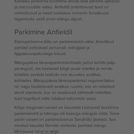
Kohaliku piirkonna tundmine annab teile parema ajastuse
ja marsruutide valiku. Anfieldit ümbritsevad teed on
ummistunud ja need suletakse inimeste turvalisuse
tagamiseks veidi enne mängu algust.
Parkimine Anfieldil
Elamupiirkonna tõttu on parkimiskohti vähe. Ametlikud
parklad eelistavad personali, mängijaid ja
ligipääsuvajadustega isikuid.
Mängupäeva tänavaparkimiskohtade puhul kehtib palju
piiranguid, mis keelavad kõigil peale elanike ja nende
külaliste parkida kodude ees asuvates avalikes
kohtades. Mängupäeva tänavaparkimist reguleeritakse
nii, nagu loodetavasti avalikus ruumis, mis on mõeldud
ainult elanikele, kus on seadused nähtavalt mõistlike,
kuid tegelikult mitte lubatud käitumiste vastu.
Kõige mugavam variant on kasutada Liverpooli kesklinna
parkimiskohti ja taksoga või bussiga mängule sõita. Teine
parim variant on parkimisteenus Sandhillsi jaamast. See
meetod kasutab fännide viimiseks parklast mängu
lähedusse rongi ja jalgsi.