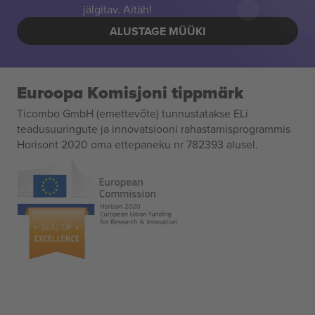
jälgitav. Aitäh!
ALUSTAGE MÜÜKI
Euroopa Komisjoni tippmärk
Ticombo GmbH (emettevõte) tunnustatakse ELi
teadusuuringute ja innovatsiooni rahastamisprogrammis
Horisont 2020 oma ettepaneku nr 782393 alusel.