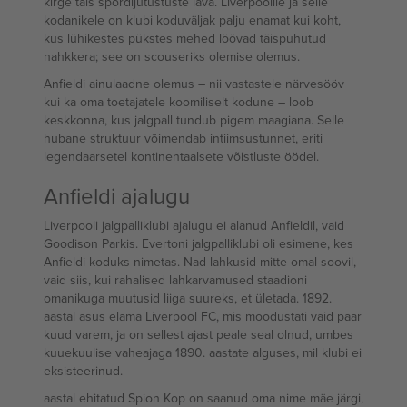
kirge täis spordijutustuste lava. Liverpoolile ja selle
kodanikele on klubi koduväljak palju enamat kui koht,
kus lühikestes pükstes mehed löövad täispuhutud
nahkkera; see on scouseriks olemise olemus.
Anfieldi ainulaadne olemus – nii vastastele närvesööv
kui ka oma toetajatele koomiliselt kodune – loob
keskkonna, kus jalgpall tundub pigem maagiana. Selle
hubane struktuur võimendab intiimsustunnet, eriti
legendaarsetel kontinentaalsete võistluste öödel.
Anfieldi ajalugu
Liverpooli jalgpalliklubi ajalugu ei alanud Anfieldil, vaid
Goodison Parkis. Evertoni jalgpalliklubi oli esimene, kes
Anfieldi koduks nimetas. Nad lahkusid mitte omal soovil,
vaid siis, kui rahalised lahkarvamused staadioni
omanikuga muutusid liiga suureks, et ületada. 1892.
aastal asus elama Liverpool FC, mis moodustati vaid paar
kuud varem, ja on sellest ajast peale seal olnud, umbes
kuuekuulise vaheajaga 1890. aastate alguses, mil klubi ei
eksisteerinud.
aastal ehitatud Spion Kop on saanud oma nime mäe järgi,