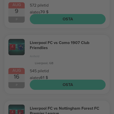
AUG
572 piletid
9
70 $
alates
OSTA
P
Liverpool FC vs Como 1907 Club
Friendlies
Anfield
Liverpool, GB
AUG
545 piletid
16
61 $
alates
OSTA
P
Liverpool FC vs Nottingham Forest FC
Premier League