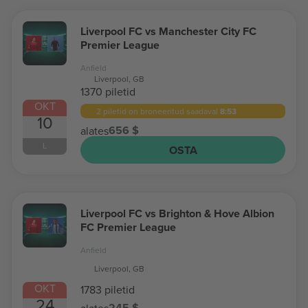
Liverpool FC vs Manchester City FC
Premier League
Anfield
Liverpool, GB
1370 piletid
OKT
2 piletid on broneeritud
saadaval
8:53
10
656 $
alates
L
OSTA
Liverpool FC vs Brighton & Hove Albion
FC Premier League
Anfield
Liverpool, GB
OKT
1783 piletid
24
245 $
alates