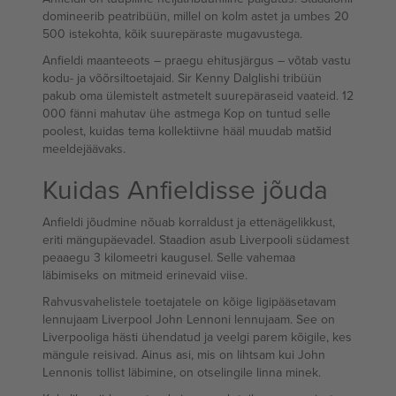
domineerib peatribüün, millel on kolm astet ja umbes 20
500 istekohta, kõik suurepäraste mugavustega.
Anfieldi maanteeots – praegu ehitusjärgus – võtab vastu
kodu- ja võõrsiltoetajaid. Sir Kenny Dalglishi tribüün
pakub oma ülemistelt astmetelt suurepäraseid vaateid. 12
000 fänni mahutav ühe astmega Kop on tuntud selle
poolest, kuidas tema kollektiivne hääl muudab matšid
meeldejäävaks.
Kuidas Anfieldisse jõuda
Anfieldi jõudmine nõuab korraldust ja ettenägelikkust,
eriti mängupäevadel. Staadion asub Liverpooli südamest
peaaegu 3 kilomeetri kaugusel. Selle vahemaa
läbimiseks on mitmeid erinevaid viise.
Rahvusvahelistele toetajatele on kõige ligipääsetavam
lennujaam Liverpool John Lennoni lennujaam. See on
Liverpooliga hästi ühendatud ja veelgi parem kõigile, kes
mängule reisivad. Ainus asi, mis on lihtsam kui John
Lennonis tollist läbimine, on otselingile linna minek.