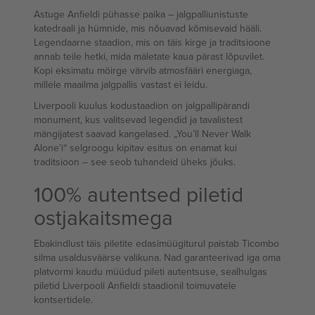
Astuge Anfieldi pühasse paika – jalgpalliunistuste
katedraali ja hümnide, mis nõuavad kõmisevaid hääli.
Legendaarne staadion, mis on täis kirge ja traditsioone
annab teile hetki, mida mäletate kaua pärast lõpuvilet.
Kopi eksimatu möirge värvib atmosfääri energiaga,
millele maailma jalgpallis vastast ei leidu.
Liverpooli kuulus kodustaadion on jalgpallipärandi
monument, kus valitsevad legendid ja tavalistest
mängijatest saavad kangelased. „You’ll Never Walk
Alone’i“ selgroogu kipitav esitus on enamat kui
traditsioon – see seob tuhandeid üheks jõuks.
100% autentsed piletid
ostjakaitsmega
Ebakindlust täis piletite edasimüügiturul paistab Ticombo
silma usaldusväärse valikuna. Nad garanteerivad iga oma
platvormi kaudu müüdud pileti autentsuse, sealhulgas
piletid Liverpooli Anfieldi staadionil toimuvatele
kontsertidele.