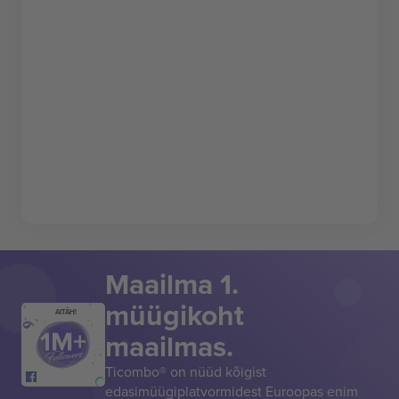
Maailma 1.
müügikoht
AITÄH!
maailmas.
Ticombo® on nüüd kõigist
edasimüügiplatvormidest Euroopas enim