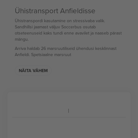
Ühistransport Anfieldisse
Ühistranspordi kasutamine on stressivaba valik.
Sandhillsi jaamast väljuv Soccerbus osutab
otseteenuseid kaks tundi enne avavilet ja naaseb pärast
mängu.
Arriva haldab 26 marsruutiliseid ühendusi kesklinnast
Anfieldi. Spetsiaalne marsruut
NÄITA VÄHEM