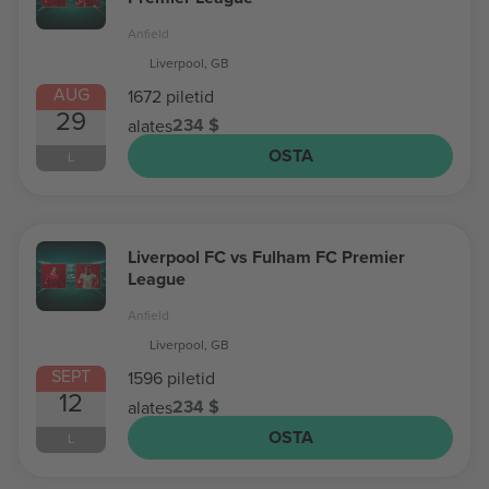
Anfield
Liverpool, GB
AUG
1672 piletid
29
234 $
alates
OSTA
L
Liverpool FC vs Fulham FC Premier
League
Anfield
Liverpool, GB
SEPT
1596 piletid
12
234 $
alates
OSTA
L