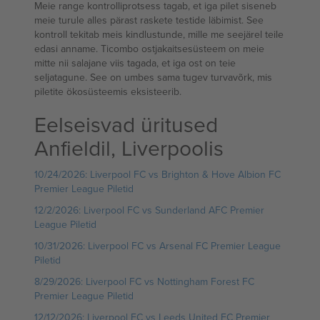
Meie range kontrolliprotsess tagab, et iga pilet siseneb
meie turule alles pärast raskete testide läbimist. See
kontroll tekitab meis kindlustunde, mille me seejärel teile
edasi anname. Ticombo ostjakaitsesüsteem on meie
mitte nii salajane viis tagada, et iga ost on teie
seljatagune. See on umbes sama tugev turvavõrk, mis
piletite ökosüsteemis eksisteerib.
Eelseisvad üritused
Anfieldil, Liverpoolis
10/24/2026: Liverpool FC vs Brighton & Hove Albion FC
Premier League Piletid
12/2/2026: Liverpool FC vs Sunderland AFC Premier
League Piletid
10/31/2026: Liverpool FC vs Arsenal FC Premier League
Piletid
8/29/2026: Liverpool FC vs Nottingham Forest FC
Premier League Piletid
12/12/2026: Liverpool FC vs Leeds United FC Premier