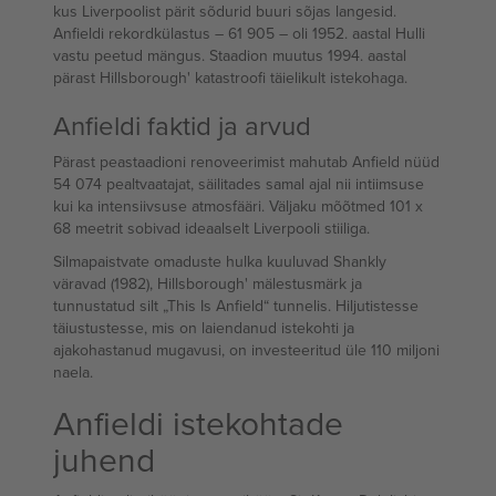
kus Liverpoolist pärit sõdurid buuri sõjas langesid.
Anfieldi rekordkülastus – 61 905 – oli 1952. aastal Hulli
vastu peetud mängus. Staadion muutus 1994. aastal
pärast Hillsborough' katastroofi täielikult istekohaga.
Anfieldi faktid ja arvud
Pärast peastaadioni renoveerimist mahutab Anfield nüüd
54 074 pealtvaatajat, säilitades samal ajal nii intiimsuse
kui ka intensiivsuse atmosfääri. Väljaku mõõtmed 101 x
68 meetrit sobivad ideaalselt Liverpooli stiiliga.
Silmapaistvate omaduste hulka kuuluvad Shankly
väravad (1982), Hillsborough' mälestusmärk ja
tunnustatud silt „This Is Anfield“ tunnelis. Hiljutistesse
täiustustesse, mis on laiendanud istekohti ja
ajakohastanud mugavusi, on investeeritud üle 110 miljoni
naela.
Anfieldi istekohtade
juhend