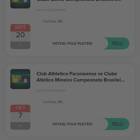
Série A
Arena da Baixada
Curitiba, BR
SEPT
20
TELLI
HETKEL POLE PILETEID
P
Club Athletico Paranaense vs Clube
Atlético Mineiro Campeonato Brasileiro
Série A
Arena da Baixada
Curitiba, BR
OKT
7
TELLI
HETKEL POLE PILETEID
K