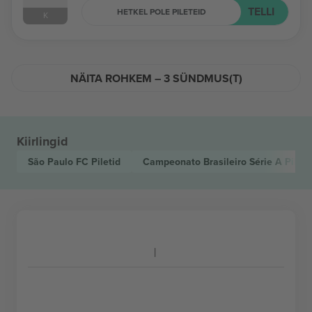
TELLI
HETKEL POLE PILETEID
K
NÄITA ROHKEM – 3 SÜNDMUS(T)
Kiirlingid
São Paulo FC
Piletid
Campeonato Brasileiro Série A
Pileti