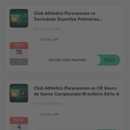
Club Athletico Paranaense vs
Sociedade Esportiva Palmeiras
Campeonato Brasileiro Série A
Arena da Baixada
Curitiba, BR
OKT
18
TELLI
HETKEL POLE PILETEID
P
Club Athletico Paranaense vs CR Vasco
da Gama Campeonato Brasileiro Série A
Arena da Baixada
Curitiba, BR
NOV
4