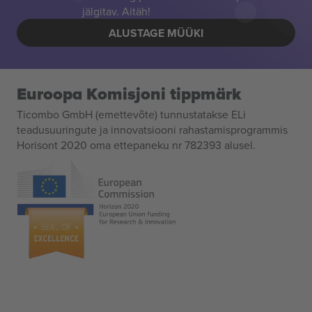
jälgitav. Aitäh!
ALUSTAGE MÜÜKI
Euroopa Komisjoni tippmärk
Ticombo GmbH (emettevõte) tunnustatakse ELi
teadusuuringute ja innovatsiooni rahastamisprogrammis
Horisont 2020 oma ettepaneku nr 782393 alusel.