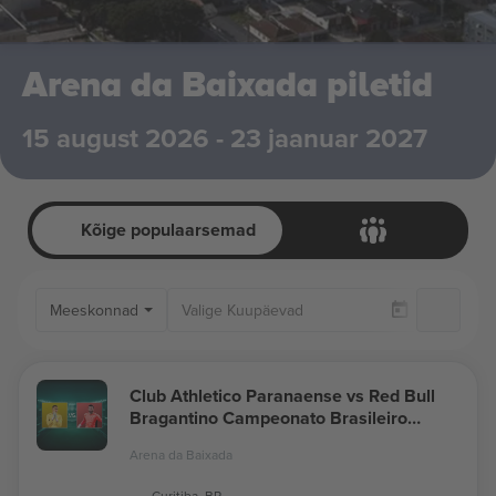
Arena da Baixada piletid
15 august 2026 - 23 jaanuar 2027
Kõige populaarsemad
Meeskonnad
Ai
Club Athletico Paranaense vs Red Bull
Bragantino Campeonato Brasileiro
Série A
Arena da Baixada
Curitiba, BR