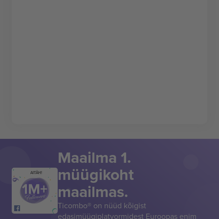
Maailma 1.
müügikoht
AITÄH!
maailmas.
Ticombo® on nüüd kõigist
edasimüügiplatvormidest Euroopas enim