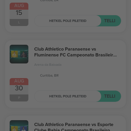
AUG
15
TELLI
HETKEL POLE PILETEID
L
Club Athletico Paranaense vs
Fluminense FC Campeonato Brasileiro
Série A
Arena da Baixada
Curitiba, BR
AUG
30
TELLI
HETKEL POLE PILETEID
P
Club Athletico Paranaense vs Esporte
Clube Bahia Campeonato Brasileiro