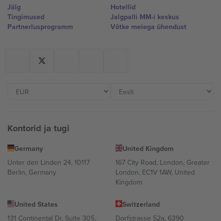
Jälg
Hotellid
Tingimused
Jalgpalli MM-i keskus
Partnerlusprogramm
Võtke meiega ühendust
Kontorid ja tugi
Germany
United Kingdom
Unter den Linden 24, 10117
167 City Road, London, Greater
Berlin, Germany
London, EC1V 1AW, United
Kingdom
United States
Switzerland
131 Continental Dr, Suite 305,
Dorfstrasse 52a, 6390