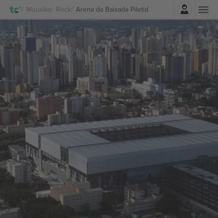
Logi sisse
Muusika
Rock
Arena da Baixada Piletid