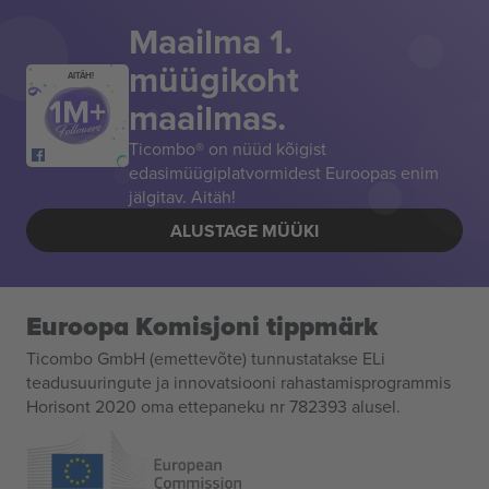
Maailma 1.
müügikoht
AITÄH!
maailmas.
Ticombo® on nüüd kõigist
edasimüügiplatvormidest Euroopas enim
jälgitav. Aitäh!
ALUSTAGE MÜÜKI
Euroopa Komisjoni tippmärk
Ticombo GmbH (emettevõte) tunnustatakse ELi
teadusuuringute ja innovatsiooni rahastamisprogrammis
Horisont 2020 oma ettepaneku nr 782393 alusel.