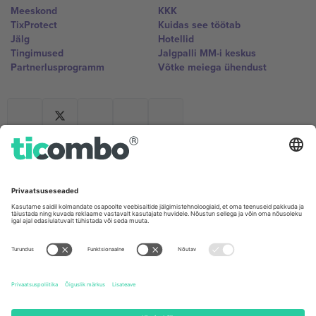
Meeskond
KKK
TixProtect
Kuidas see töötab
Jälg
Hotellid
Tingimused
Jalgpalli MM-i keskus
Partnerlusprogramm
Võtke meiega ühendust
Kontorid ja tugi
Germany
United Kingdom
Unter den Linden 24, 10117
167 City Road, London, Greater
Berlin, Germany
London, EC1V 1AW, United
Kingdom