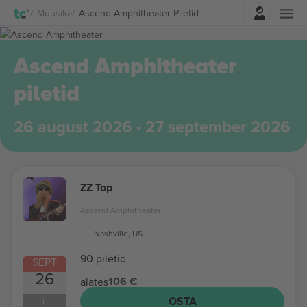
Logi sisse
Muusika
Ascend Amphitheater Piletid
Ascend Amphitheater
piletid
26 august 2026 - 27 september 2026
ZZ Top
Ascend Amphitheater
Nashville, US
90 piletid
SEPT
26
106 €
alates
OSTA
L