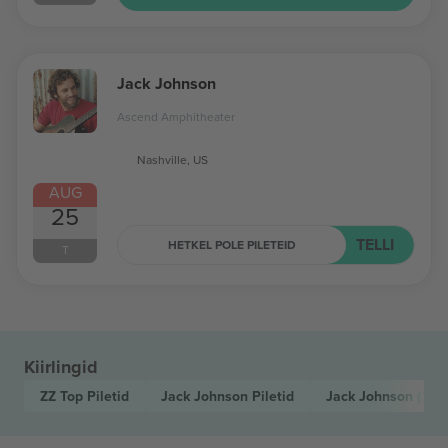
Jack Johnson
Ascend Amphitheater
Nashville, US
AUG
25
TELLI
HETKEL POLE PILETEID
T
Kiirlingid
ZZ Top
Piletid
Jack Johnson
Piletid
Jack Johnson
(25 