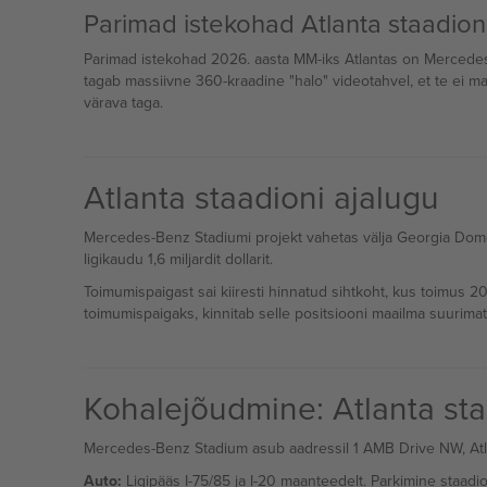
Parimad istekohad Atlanta staadioni
Parimad istekohad 2026. aasta MM-iks Atlantas on Mercedes-
tagab massiivne 360-kraadine "halo" videotahvel, et te ei ma
värava taga.
Atlanta staadioni ajalugu
Mercedes-Benz Stadiumi projekt vahetas välja Georgia Dome'i,
ligikaudu 1,6 miljardit dollarit.
Toimumispaigast sai kiiresti hinnatud sihtkoht, kus toimus 201
toimumispaigaks, kinnitab selle positsiooni maailma suurima
Kohalejõudmine: Atlanta st
Mercedes-Benz Stadium asub aadressil 1 AMB Drive NW, Atla
Auto:
Ligipääs I-75/85 ja I-20 maanteedelt. Parkimine staad