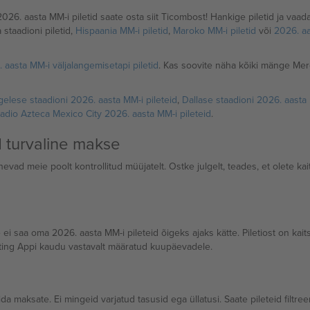
2026. aasta MM-i piletid saate osta siit Ticombost! Hankige piletid ja va
 staadioni piletid,
Hispaania MM-i piletid
,
Maroko MM-i piletid
või
2026. aa
 aasta MM-i väljalangemisetapi piletid
. Kas soovite näha kõiki mänge Me
elese staadioni 2026. aasta MM-i pileteid
,
Dallase staadioni 2026. aasta 
adio Azteca Mexico City 2026. aasta MM-i pileteid
.
d turvaline makse
evad meie poolt kontrollitud müüjatelt. Ostke julgelt, teades, et olete k
e ei saa oma 2026. aasta MM-i pileteid õigeks ajaks kätte. Piletiost on ka
cketing Appi kaudu vastavalt määratud kuupäevadele.
a maksate. Ei mingeid varjatud tasusid ega üllatusi. Saate pileteid filtree