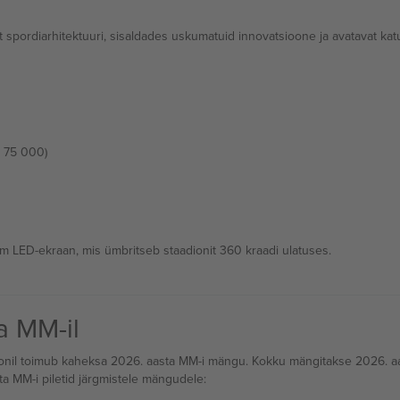
pordiarhitektuuri, sisaldades uskumatuid innovatsioone ja avatavat kat
e 75 000)
m LED-ekraan, mis ümbritseb staadionit 360 kraadi ulatuses.
a MM-il
ionil toimub kaheksa 2026. aasta MM-i mängu. Kokku mängitakse 2026. aast
ta MM-i piletid järgmistele mängudele: