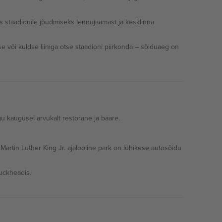
staadionile jõudmiseks lennujaamast ja kesklinna
või kuldse liiniga otse staadioni piirkonda – sõiduaeg on
gu kaugusel arvukalt restorane ja baare.
Martin Luther King Jr. ajalooline park on lühikese autosõidu
Buckheadis.