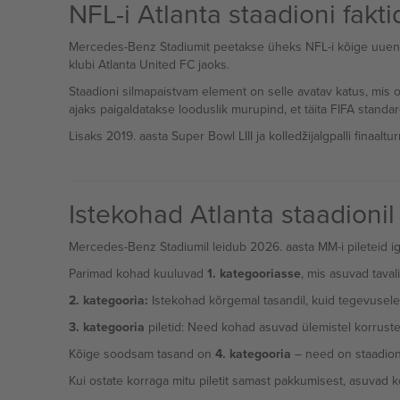
NFL-i Atlanta staadioni fakti
Mercedes-Benz Stadiumit peetakse üheks NFL-i kõige uuendus
klubi Atlanta United FC jaoks.
Staadioni silmapaistvam element on selle avatav katus, mi
ajaks paigaldatakse looduslik murupind, et täita FIFA standa
Lisaks 2019. aasta Super Bowl LIII ja kolledžijalgpalli finaa
Istekohad Atlanta staadionil
Mercedes-Benz Stadiumil leidub 2026. aasta MM-i pileteid ig
Parimad kohad kuuluvad
1. kategooriasse
, mis asuvad taval
2. kategooria:
Istekohad kõrgemal tasandil, kuid tegevusele 
3. kategooria
piletid: Need kohad asuvad ülemistel korruste
Kõige soodsam tasand on
4. kategooria
– need on staadion
Kui ostate korraga mitu piletit samast pakkumisest, asuvad k