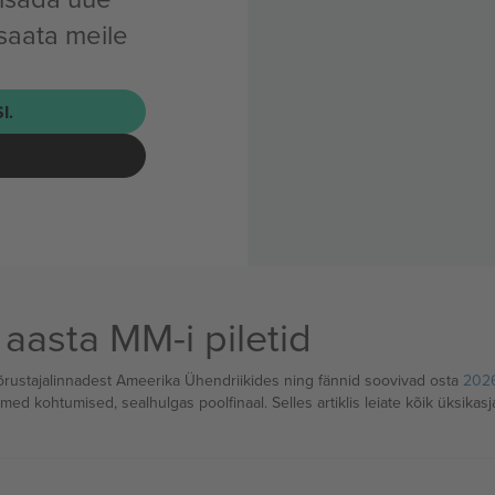
 saata meile
I.
 aasta MM-i piletid
õõrustajalinnadest Ameerika Ühendriikides ning fännid soovivad osta
2026
d kohtumised, sealhulgas poolfinaal. Selles artiklis leiate kõik üksikasja