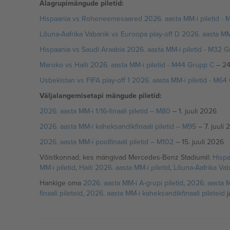
Alagrupimängude piletid:
Hispaania vs Roheneemesaared 2026. aasta MM-i piletid - 
Lõuna-Aafrika Vabariik vs Euroopa play-off D 2026. aasta MM
Hispaania vs Saudi Araabia 2026. aasta MM-i piletid - M32 
Maroko vs Haiti 2026. aasta MM-i piletid - M44 Grupp C
– 24
Usbekistan vs FIFA play-off 1 2026. aasta MM-i piletid - M64
Väljalangemisetapi mängude piletid:
2026. aasta MM-i 1/16-finaali piletid – M80
– 1. juuli 2026
2026. aasta MM-i kaheksandikfinaali piletid – M95
– 7. juuli
2026. aasta MM-i poolfinaali piletid – M102
– 15. juuli 2026
Võistkonnad, kes mängivad Mercedes-Benz Stadiumil:
Hispa
MM-i piletid
,
Haiti 2026. aasta MM-i piletid
,
Lõuna-Aafrika Vaba
Hankige oma
2026. aasta MM-i A-grupi piletid
,
2026. aasta M
finaali pileteid
,
2026. aasta MM-i kaheksandikfinaali pileteid
j