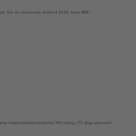
ust. Siin on olulisemad andmed 2026. aasta MM-i
a maailmameistrivõistlustel 104 mängu (72 alagrupiturniiril