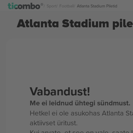
Sport
Football
Atlanta Stadium Piletid
Atlanta Stadium pile
Vabandust!
Me ei leidnud ühtegi sündmust.
Hetkel ei ole asukohas Atlanta S
aktiivset üritust.
Kui arvate, et see on vale, saate 