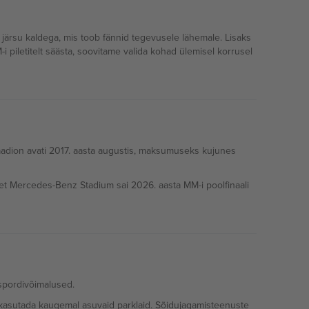
järsu kaldega, mis toob fännid tegevusele lähemale. Lisaks
 piletitelt säästa, soovitame valida kohad ülemisel korrusel
staadion avati 2017. aasta augustis, maksumuseks kujunes
ee, et Mercedes-Benz Stadium sai 2026. aasta MM-i poolfinaali
spordivõimalused.
i kasutada kaugemal asuvaid parklaid. Sõidujagamisteenuste