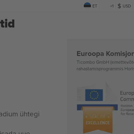
ET
+1
USD
tid
Euroopa Komisjon
Ticombo GmbH (emettevõte)
rahastamisprogrammis Hori
tadium ühtegi
lisada uue