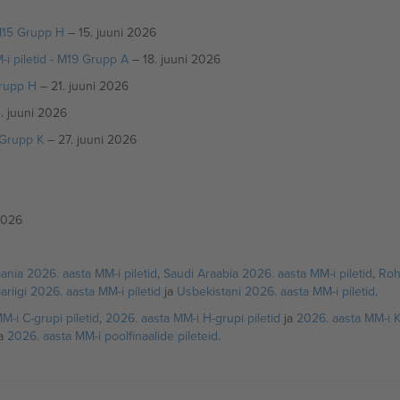
M15 Grupp H
– 15. juuni 2026
-i piletid - M19 Grupp A
– 18. juuni 2026
Grupp H
– 21. juuni 2026
. juuni 2026
 Grupp K
– 27. juuni 2026
 2026
ania 2026. aasta MM-i piletid
,
Saudi Araabia 2026. aasta MM-i piletid
,
Roh
riigi 2026. aasta MM-i piletid
ja
Usbekistani 2026. aasta MM-i piletid
.
M-i C-grupi piletid
,
2026. aasta MM-i H-grupi piletid
ja
2026. aasta MM-i K-
a
2026. aasta MM-i poolfinaalide pileteid
.