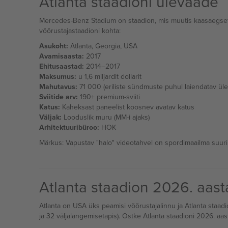
Atlanta staadioni ülevaade
Mercedes-Benz Stadium on staadion, mis muutis kaasaegset s
võõrustajastaadioni kohta:
Asukoht:
Atlanta, Georgia, USA
Avamisaasta:
2017
Ehitusaastad:
2014–2017
Maksumus:
u 1,6 miljardit dollarit
Mahutavus:
71 000 (eriliste sündmuste puhul laiendatav ül
Sviitide arv:
190+ premium-sviiti
Katus:
Kaheksast paneelist koosnev avatav katus
Väljak:
Looduslik muru (MM-i ajaks)
Arhitektuuribüroo:
HOK
Märkus: Vapustav "halo" videotahvel on spordimaailma suuri
Atlanta staadion 2026. aast
Atlanta on USA üks peamisi võõrustajalinnu ja Atlanta staad
ja 32 väljalangemisetapis). Ostke Atlanta staadioni 2026. aas