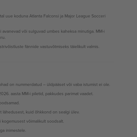
tal uue koduna Atlanta Falconsi ja Major League Socceri
li avanevad või sulguvad umbes kaheksa minutiga. MM-i
ru.
rivõistluste fännide vastuvõtmiseks täielikult valmis.
kohad on nummerdatud – üldpääset või vaba istumist ei ole.
 2026. aasta MM-i piletid, pakkudes parimat vaadet.
 soodsamad.
t lähedusest, kuid õhkkond on sealgi ülev.
 kogemusest võimalikult soodsalt.
ga inimestele.