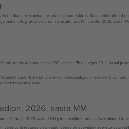
l
Benz Stadiumi alumise korruse küljejoone ääres. Staadioni tribüünid on 
ga maha ühtegi detaili, olenemata asukohast. Kui soovite 2026. aasta MM-i
 mis teenis Atlantat alates 1992. aastast. Ehitus algas 2014. aastal ja 
9. aastal Super Bowl LIII ja arvukalt kolledžijalgpalli meistrivõistlusi. S
te spordiareenide seas.
aadion, 2026. aasta MM
nta, Georgia. 2026. aasta MM-i piletiomanikele on saadaval mitmed tran
ioni vahetus läheduses on piiratud, seega on soovitatav see ette osta võ