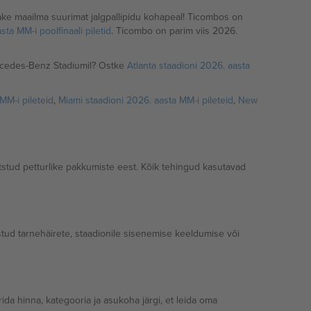
adake maailma suurimat jalgpallipidu kohapeal! Ticombos on
sta MM-i poolfinaali piletid
. Ticombo on parim viis 2026.
rcedes-Benz Stadiumil? Ostke
Atlanta staadioni 2026. aasta
MM-i pileteid
,
Miami staadioni 2026. aasta MM-i pileteid
,
New
aitstud petturlike pakkumiste eest. Kõik tehingud kasutavad
itstud tarnehäirete, staadionile sisenemise keeldumise või
rida hinna, kategooria ja asukoha järgi, et leida oma