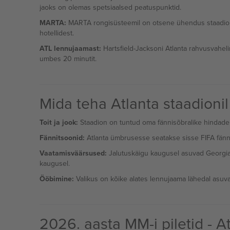
jaoks on olemas spetsiaalsed peatuspunktid.
MARTA:
MARTA rongisüsteemil on otsene ühendus staadionig
hotellidest.
ATL lennujaamast:
Hartsfield-Jacksoni Atlanta rahvusvahel
umbes 20 minutit.
Mida teha Atlanta staadionil
Toit ja jook:
Staadion on tuntud oma fännisõbralike hindade po
Fännitsoonid:
Atlanta ümbrusesse seatakse sisse FIFA fänni
Vaatamisväärsused:
Jalutuskäigu kaugusel asuvad Georgia ak
kaugusel.
Ööbimine:
Valikus on kõike alates lennujaama lähedal asuvat
2026. aasta MM-i piletid - A