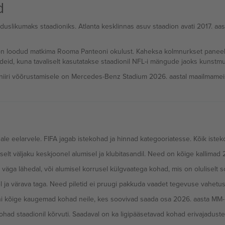
d
likumaks staadioniks. Atlanta kesklinnas asuv staadion avati 2017. aas
s on loodud matkima Rooma Panteoni okulust. Kaheksa kolmnurkset panee
rdeid, kuna tavaliselt kasutatakse staadionil NFL-i mängude jaoks kunstmu
lturniiri võõrustamisele on Mercedes-Benz Stadium 2026. aastal maailmameist
ale eelarvele. FIFA jagab istekohad ja hinnad kategooriatesse. Kõik iste
iselt väljaku keskjoonel alumisel ja klubitasandil. Need on kõige kallimad
väga lähedal, või alumisel korrusel külgvaatega kohad, mis on oluliselt
l ja värava taga. Need piletid ei pruugi pakkuda vaadet tegevuse vahetus
i kõige kaugemad kohad neile, kes soovivad saada osa 2026. aasta MM-i
ohad staadionil kõrvuti. Saadaval on ka ligipääsetavad kohad erivajaduste