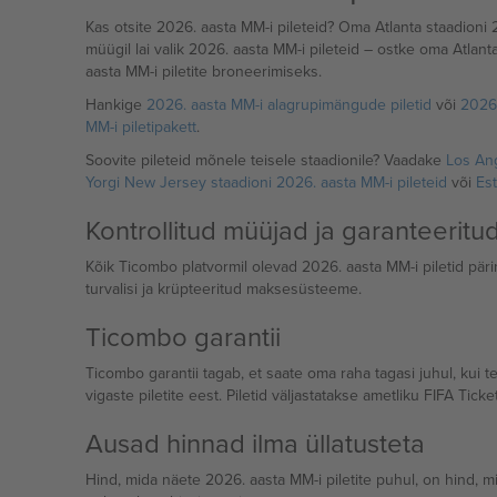
Kas otsite 2026. aasta MM-i pileteid? Oma Atlanta staadioni 
müügil lai valik 2026. aasta MM-i pileteid – ostke oma Atlanta
aasta MM-i piletite broneerimiseks.
Hankige
2026. aasta MM-i alagrupimängude piletid
või
2026.
MM-i piletipakett
.
Soovite pileteid mõnele teisele staadionile? Vaadake
Los Ang
Yorgi New Jersey staadioni 2026. aasta MM-i pileteid
või
Est
Kontrollitud müüjad ja garanteeritu
Kõik Ticombo platvormil olevad 2026. aasta MM-i piletid pärin
turvalisi ja krüpteeritud maksesüsteeme.
Ticombo garantii
Ticombo garantii tagab, et saate oma raha tagasi juhul, kui t
vigaste piletite eest. Piletid väljastatakse ametliku FIFA Ti
Ausad hinnad ilma üllatusteta
Hind, mida näete 2026. aasta MM-i piletite puhul, on hind, mid