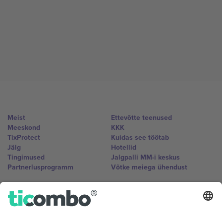
Meist
Ettevõtte teenused
Meeskond
KKK
TixProtect
Kuidas see töötab
Jälg
Hotellid
Tingimused
Jalgpalli MM-i keskus
Partnerlusprogramm
Võtke meiega ühendust