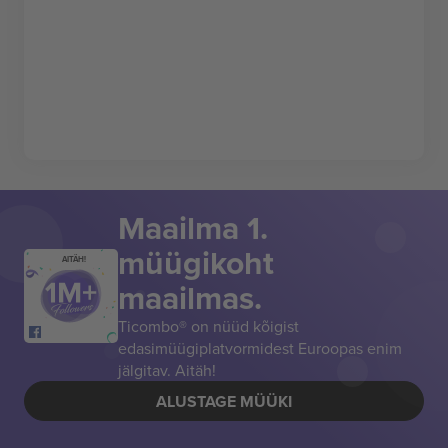
Maailma 1.
müügikoht
AITÄH!
maailmas.
Ticombo® on nüüd kõigist
edasimüügiplatvormidest Euroopas enim
jälgitav. Aitäh!
ALUSTAGE MÜÜKI