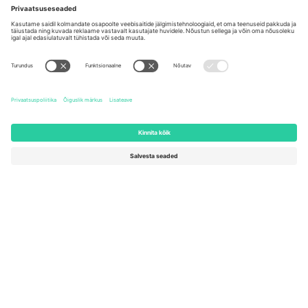
Kontorid ja tugi
Germany
United Kingdom
Unter den Linden 24, 10117
167 City Road, London, Greater
Berlin, Germany
London, EC1V 1AW, United
Kingdom
United States
Switzerland
131 Continental Dr, Suite 305,
Dorfstrasse 52a, 6390
Newark, Delaware 19713, United
Engelberg, Switzerland
States
Bulgaria
United Arab Emirates
Regus Sofia City West, bul
UAE Dubai Silicon Oasis, DDP
Totleben 53-55, 1606 Sofia,
Building A1, Office 302, Dubai,
Bulgaria
United Arab Emirates