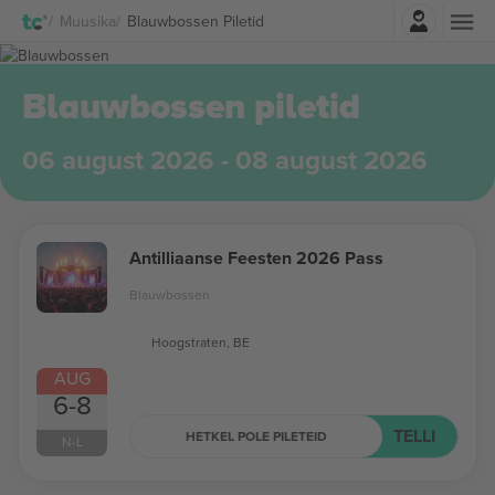
Logi sisse
Muusika
Blauwbossen Piletid
Blauwbossen piletid
06 august 2026 - 08 august 2026
Antilliaanse Feesten 2026 Pass
Blauwbossen
Hoogstraten, BE
AUG
6-8
TELLI
HETKEL POLE PILETEID
N-L