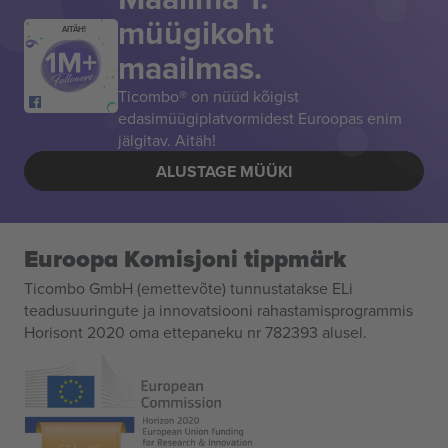
müügikoht
AITÄH!
maailmas.
Ticombo® on nüüd kõigist
edasimüügiplatvormidest Euroopas enim
jälgitav. Aitäh!
ALUSTAGE MÜÜKI
Euroopa Komisjoni tippmärk
Ticombo GmbH (emettevõte) tunnustatakse ELi
teadusuuringute ja innovatsiooni rahastamisprogrammis
Horisont 2020 oma ettepaneku nr 782393 alusel.