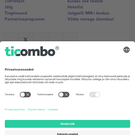
TixProtect
Kuidas see töötab
Jälg
Hotellid
Tingimused
Jalgpalli MM-i keskus
Partnerlusprogramm
Võtke meiega ühendust
Kontorid ja tugi
Germany
United Kingdom
Unter den Linden 24, 10117
167 City Road, London, Greater
Berlin, Germany
London, EC1V 1AW, United
Kingdom
United States
Switzerland