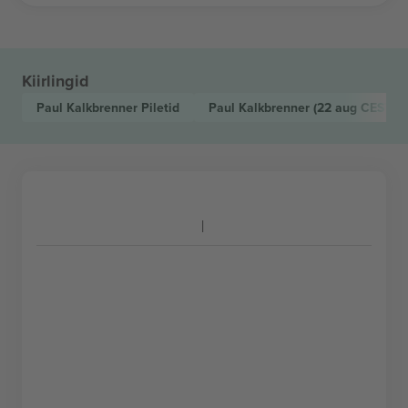
Kiirlingid
Paul Kalkbrenner
Piletid
Paul Kalkbrenner
(22 aug CEST, B