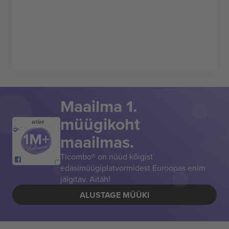
Maailma 1.
müügikoht
AITÄH!
maailmas.
Ticombo® on nüüd kõigist
edasimüügiplatvormidest Euroopas enim
jälgitav. Aitäh!
ALUSTAGE MÜÜKI