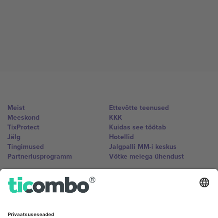
Meist
Ettevõtte teenused
Meeskond
KKK
TixProtect
Kuidas see töötab
Jälg
Hotellid
Tingimused
Jalgpalli MM-i keskus
Partnerlusprogramm
Võtke meiega ühendust