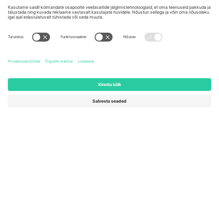
Kontorid ja tugi
Germany
United Kingdom
Unter den Linden 24, 10117
167 City Road, London, Greater
Berlin, Germany
London, EC1V 1AW, United
Kingdom
United States
Switzerland
131 Continental Dr, Suite 305,
Dorfstrasse 52a, 6390
Newark, Delaware 19713, United
Engelberg, Switzerland
States
Bulgaria
United Arab Emirates
Regus Sofia City West, bul
UAE Dubai Silicon Oasis, DDP
Totleben 53-55, 1606 Sofia,
Building A1, Office 302, Dubai,
Bulgaria
United Arab Emirates