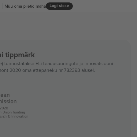
Logi sisse
R
Müü oma piletid maha
i tippmärk
 tunnustatakse ELi teadusuuringute ja innovatsiooni
sont 2020 oma ettepaneku nr 782393 alusel.