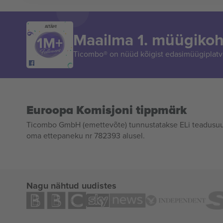
AITÄH!
Maailma 1. müügikoh
Ticombo® on nüüd kõigist edasimüügiplatvo
Euroopa Komisjoni tippmärk
Ticombo GmbH (emettevõte) tunnustatakse ELi teadusuur
oma ettepaneku nr 782393 alusel.
Nagu nähtud uudistes