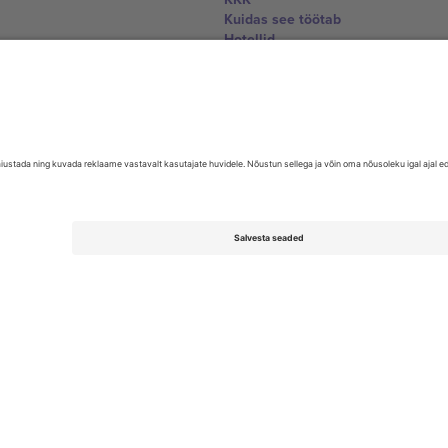
Kuidas see töötab
Hotellid
Jalgpalli MM-i keskus
Võtke meiega ühendust
United Kingdom
167 City Road, London, Greater L
Switzerland
United States
Dorfstrasse 52a, 6390 Engelberg, 
United Arab Emirates
ulgaria
UAE Dubai Silicon Oasis, DDP Buil