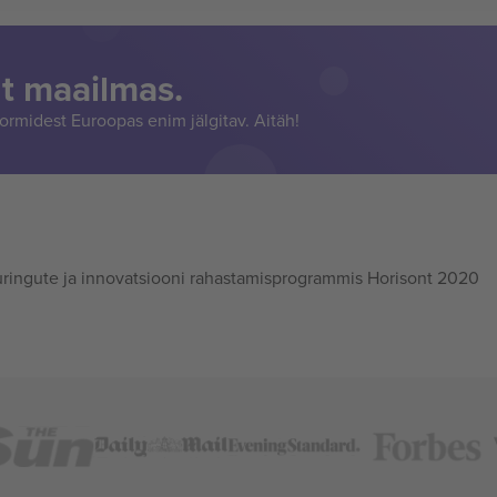
t maailmas.
rmidest Euroopas enim jälgitav. Aitäh!
ingute ja innovatsiooni rahastamisprogrammis Horisont 2020