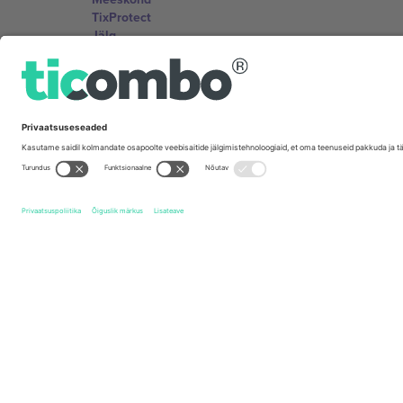
TixProtect
Jälg
Tingimused
Partnerlusprogramm
Kontorid ja tugi
Germany
Unter den Linden 24, 10117 Berlin, Germany
United States
131 Continental Dr, Suite 305, Newark, Delaware 19713, 
Bulgaria
Regus Sofia City West, bul Totleben 53-55, 1606 Sofia, B