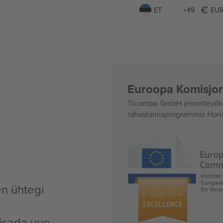
ET
+49
EU
Euroopa Komisjon
Ticombo GmbH (emettevõte)
rahastamisprogrammis Hori
en ühtegi
lisada uue