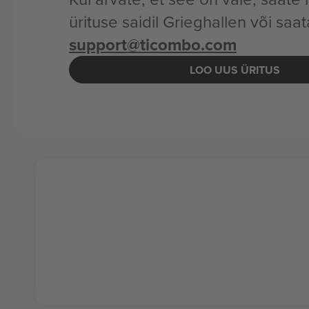
ürituse saidil Grieghallen või saat
support@ticombo.com
LOO UUS ÜRITUS