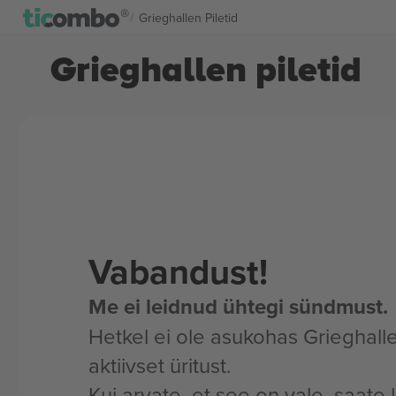
Grieghallen Piletid
Grieghallen piletid
Vabandust!
Me ei leidnud ühtegi sündmust.
Hetkel ei ole asukohas Grieghall
aktiivset üritust.
Kui arvate, et see on vale, saate 