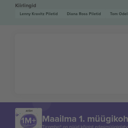
Kiirlingid
Lenny Kravitz
Piletid
Diana Ross
Piletid
Tom Odel
AITÄH!
Maailma 1. müügikoh
Ticombo® on nüüd kõigist edasimüügiplatvo