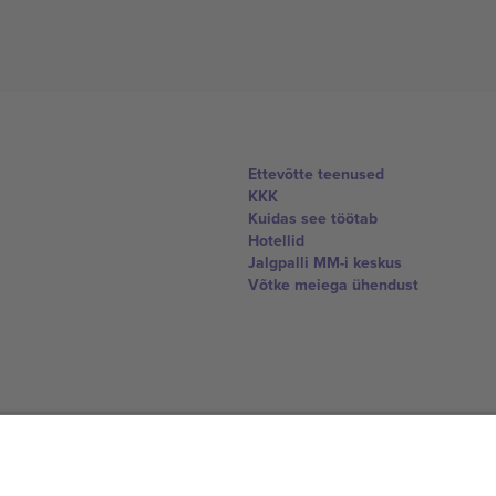
Ettevõtte teenused
KKK
Kuidas see töötab
Hotellid
Jalgpalli MM-i keskus
Võtke meiega ühendust