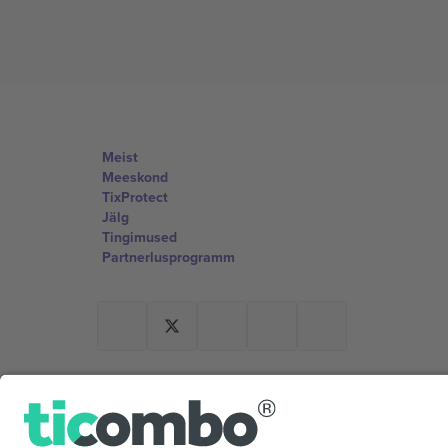
Meist
Meeskond
TixProtect
Jälg
Tingimused
Partnerlusprogramm
Kontorid ja tugi