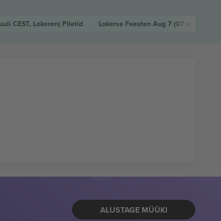
juuli CEST, Lokeren)
Piletid
Lokerse Feesten Aug 7
(07 aug CEST,
ALUSTAGE MÜÜKI