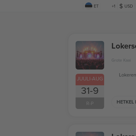
ET
+1
USD
Lokers
Grote Kaai
Lokeren
JUULI-AUG
31-9
HETKEL 
R-P