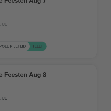
e Feesten Aug 7
, BE
POLE PILETEID
TELLI
e Feesten Aug 8
, BE