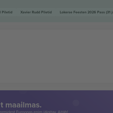
l
Piletid
Xavier Rudd
Piletid
Lokerse Feesten 2026 Pass
(31 
t maailmas.
rmidest Euroopas enim jälgitav. Aitäh!