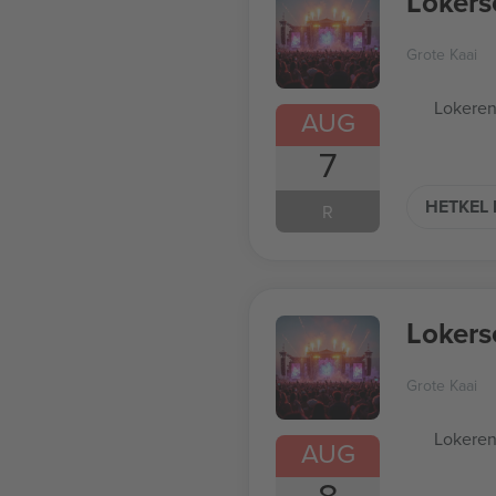
Lokers
Grote Kaai
Lokeren
AUG
7
HETKEL 
R
Lokers
Grote Kaai
Lokeren
AUG
8