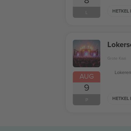
HETKEL 
L
Lokers
Grote Kaai
Lokeren
AUG
9
HETKEL 
P