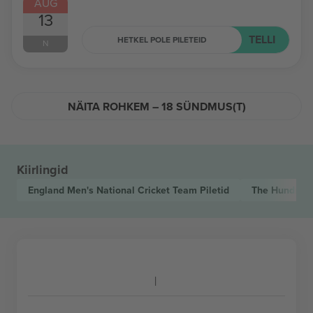
AUG
13
TELLI
HETKEL POLE PILETEID
N
NÄITA ROHKEM – 18 SÜNDMUS(T)
Kiirlingid
England Men's National Cricket Team
Piletid
The Hundred