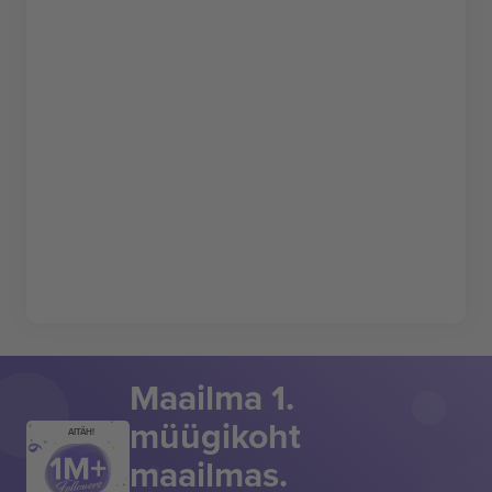
Maailma 1.
müügikoht
AITÄH!
maailmas.