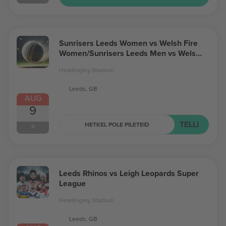
Sunrisers Leeds Women vs Welsh Fire
Women/Sunrisers Leeds Men vs Welsh
Fire Men The Hundred
Headingley Stadium
Leeds, GB
AUG
9
TELLI
HETKEL POLE PILETEID
P
Leeds Rhinos vs Leigh Leopards Super
League
Headingley Stadium
Leeds, GB