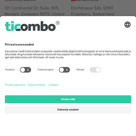
131 Continental Dr, Suite 305,
Dorfstrasse 52a, 6390
Newark, Delaware 19713, United
Engelberg, Switzerland
States
Bulgaria
United Arab Emirates
Regus Sofia City West, bul
UAE Dubai Silicon Oasis, DDP
Totleben 53-55, 1606 Sofia,
Building A1, Office 302, Dubai,
Bulgaria
United Arab Emirates
Mexico
Av Chapultepec 360, Roma
Norte, Cuauhtémoc, 06700
Ciudad de México, CDMX,
Mexico
Platvormi pakkuja juriidiline isik võib varieeruda sõltuvalt asukohast,
sündmusest ja/või domeenist. Detailide jaoks vaata konkreetse
sündmuse lehte, impressumit ja tingimusi.,
Jälg
ja
Tingimused.
©
2026 Ticombo. Kõik õigused kaitstud.