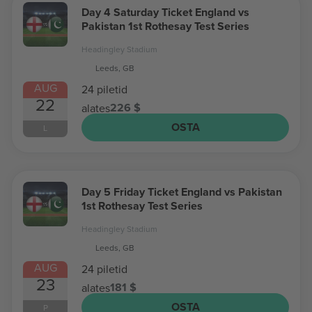
Day 4 Saturday Ticket England vs
Pakistan 1st Rothesay Test Series
Headingley Stadium
Leeds, GB
AUG
24 piletid
22
226 $
alates
OSTA
L
Day 5 Friday Ticket England vs Pakistan
1st Rothesay Test Series
Headingley Stadium
Leeds, GB
AUG
24 piletid
23
181 $
alates
OSTA
P