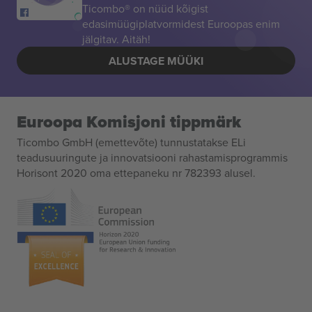
Ticombo® on nüüd kõigist
edasimüügiplatvormidest Euroopas enim
jälgitav. Aitäh!
ALUSTAGE MÜÜKI
Euroopa Komisjoni tippmärk
Ticombo GmbH (emettevõte) tunnustatakse ELi
teadusuuringute ja innovatsiooni rahastamisprogrammis
Horisont 2020 oma ettepaneku nr 782393 alusel.