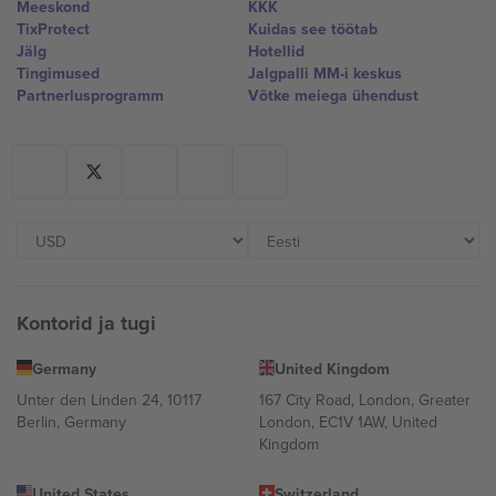
Meeskond
KKK
TixProtect
Kuidas see töötab
Jälg
Hotellid
Tingimused
Jalgpalli MM-i keskus
Partnerlusprogramm
Võtke meiega ühendust
Kontorid ja tugi
Germany
United Kingdom
Unter den Linden 24, 10117
167 City Road, London, Greater
Berlin, Germany
London, EC1V 1AW, United
Kingdom
United States
Switzerland