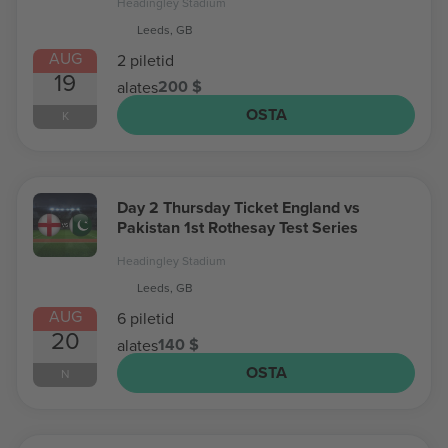
Headingley Stadium
Leeds, GB
AUG
2 piletid
19
200 $
alates
OSTA
K
Day 2 Thursday Ticket England vs
Pakistan 1st Rothesay Test Series
Headingley Stadium
Leeds, GB
AUG
6 piletid
20
140 $
alates
OSTA
N