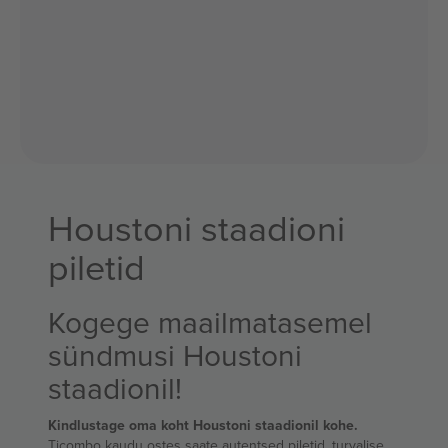
Houstoni staadioni
piletid
Kogege maailmatasemel
sündmusi Houstoni
staadionil!
Kindlustage oma koht Houstoni staadionil kohe.
Ticombo kaudu ostes saate autentsed piletid, turvalise