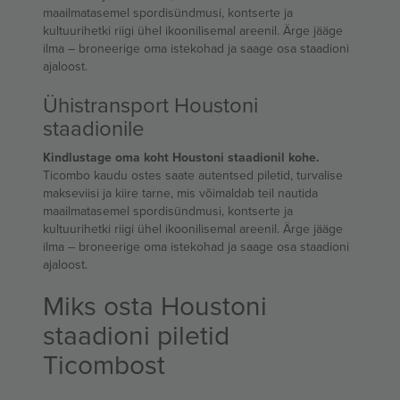
maailmatasemel spordisündmusi, kontserte ja
kultuurihetki riigi ühel ikoonilisemal areenil. Ärge jääge
ilma – broneerige oma istekohad ja saage osa staadioni
ajaloost.
Ühistransport Houstoni
staadionile
Kindlustage oma koht Houstoni staadionil kohe.
Ticombo kaudu ostes saate autentsed piletid, turvalise
makseviisi ja kiire tarne, mis võimaldab teil nautida
maailmatasemel spordisündmusi, kontserte ja
kultuurihetki riigi ühel ikoonilisemal areenil. Ärge jääge
ilma – broneerige oma istekohad ja saage osa staadioni
ajaloost.
Miks osta Houstoni
staadioni piletid
Ticombost