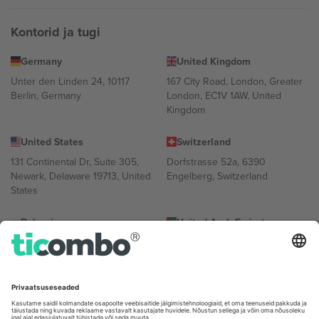
Kontorid ja tugi
Germany
United Kingdom
Unter den Linden 24, 10117
167 City Road, London, Greater
Berlin, Germany
London, EC1V 1AW, United
Kingdom
United States
Switzerland
131 Continental Dr, Suite 305,
Dorfstrasse 52a, 6390
Newark, Delaware 19713, United
Engelberg, Switzerland
States
Bulgaria
United Arab Emirates
Regus Sofia City West, bul
UAE Dubai Silicon Oasis, DDP
Totleben 53-55, 1606 Sofia,
Building A1, Office 302, Dubai,
Bulgaria
United Arab Emirates
Mexico