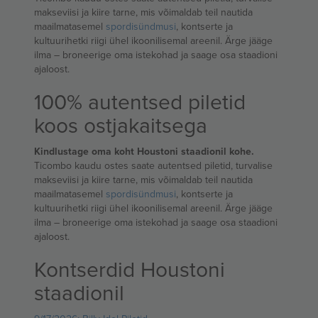
makseviisi ja kiire tarne, mis võimaldab teil nautida
maailmatasemel
spordisündmusi
, kontserte ja
kultuurihetki riigi ühel ikoonilisemal areenil. Ärge jääge
ilma – broneerige oma istekohad ja saage osa staadioni
ajaloost.
100% autentsed piletid
koos ostjakaitsega
Kindlustage oma koht Houstoni staadionil kohe.
Ticombo kaudu ostes saate autentsed piletid, turvalise
makseviisi ja kiire tarne, mis võimaldab teil nautida
maailmatasemel
spordisündmusi
, kontserte ja
kultuurihetki riigi ühel ikoonilisemal areenil. Ärge jääge
ilma – broneerige oma istekohad ja saage osa staadioni
ajaloost.
Kontserdid Houstoni
staadionil