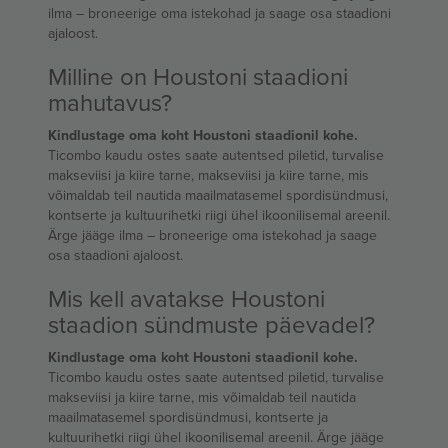
ilma – broneerige oma istekohad ja saage osa staadioni
ajaloost.
Milline on Houstoni staadioni
mahutavus?
Kindlustage oma koht Houstoni staadionil kohe.
Ticombo kaudu ostes saate autentsed piletid, turvalise
makseviisi ja kiire tarne, makseviisi ja kiire tarne, mis
võimaldab teil nautida maailmatasemel spordisündmusi,
kontserte ja kultuurihetki riigi ühel ikoonilisemal areenil.
Ärge jääge ilma – broneerige oma istekohad ja saage
osa staadioni ajaloost.
Mis kell avatakse Houstoni
staadion sündmuste päevadel?
Kindlustage oma koht Houstoni staadionil kohe.
Ticombo kaudu ostes saate autentsed piletid, turvalise
makseviisi ja kiire tarne, mis võimaldab teil nautida
maailmatasemel spordisündmusi, kontserte ja
kultuurihetki riigi ühel ikoonilisemal areenil. Ärge jääge