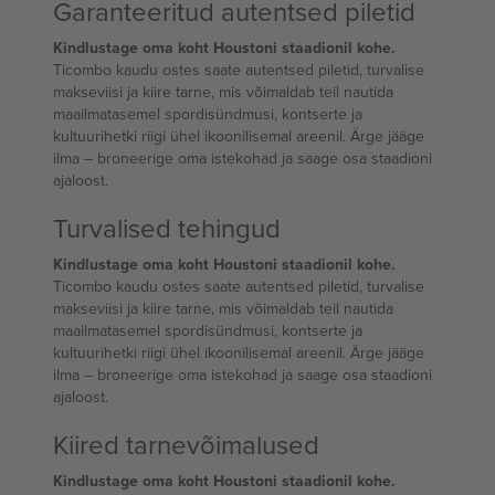
Garanteeritud autentsed piletid
Kindlustage oma koht Houstoni staadionil kohe.
Ticombo kaudu ostes saate autentsed piletid, turvalise
makseviisi ja kiire tarne, mis võimaldab teil nautida
maailmatasemel spordisündmusi, kontserte ja
kultuurihetki riigi ühel ikoonilisemal areenil. Ärge jääge
ilma – broneerige oma istekohad ja saage osa staadioni
ajaloost.
Turvalised tehingud
Kindlustage oma koht Houstoni staadionil kohe.
Ticombo kaudu ostes saate autentsed piletid, turvalise
makseviisi ja kiire tarne, mis võimaldab teil nautida
maailmatasemel spordisündmusi, kontserte ja
kultuurihetki riigi ühel ikoonilisemal areenil. Ärge jääge
ilma – broneerige oma istekohad ja saage osa staadioni
ajaloost.
Kiired tarnevõimalused
Kindlustage oma koht Houstoni staadionil kohe.