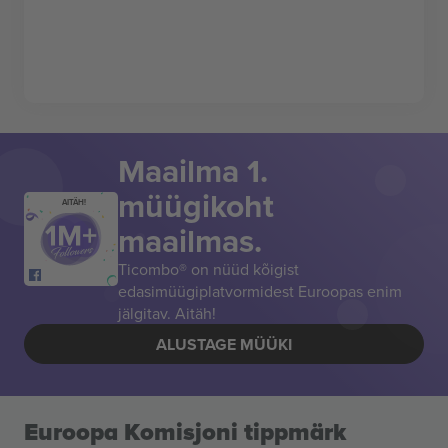
Maailma 1.
müügikoht
AITÄH!
maailmas.
Ticombo® on nüüd kõigist
edasimüügiplatvormidest Euroopas enim
jälgitav. Aitäh!
ALUSTAGE MÜÜKI
Euroopa Komisjoni tippmärk