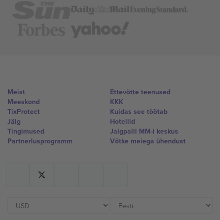
Meist
Ettevõtte teenused
Meeskond
KKK
TixProtect
Kuidas see töötab
Jälg
Hotellid
Tingimused
Jalgpalli MM-i keskus
Partnerlusprogramm
Võtke meiega ühendust