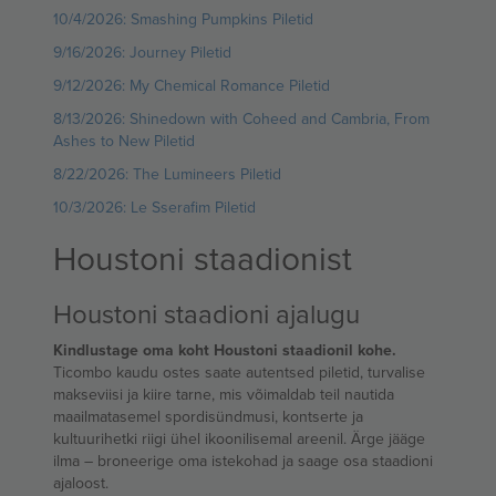
10/4/2026: Smashing Pumpkins Piletid
9/16/2026: Journey Piletid
9/12/2026: My Chemical Romance Piletid
8/13/2026: Shinedown with Coheed and Cambria, From
Ashes to New Piletid
8/22/2026: The Lumineers Piletid
10/3/2026: Le Sserafim Piletid
Houstoni staadionist
Houstoni staadioni ajalugu
Kindlustage oma koht Houstoni staadionil kohe.
Ticombo kaudu ostes saate autentsed piletid, turvalise
makseviisi ja kiire tarne, mis võimaldab teil nautida
maailmatasemel spordisündmusi, kontserte ja
kultuurihetki riigi ühel ikoonilisemal areenil. Ärge jääge
ilma – broneerige oma istekohad ja saage osa staadioni
ajaloost.