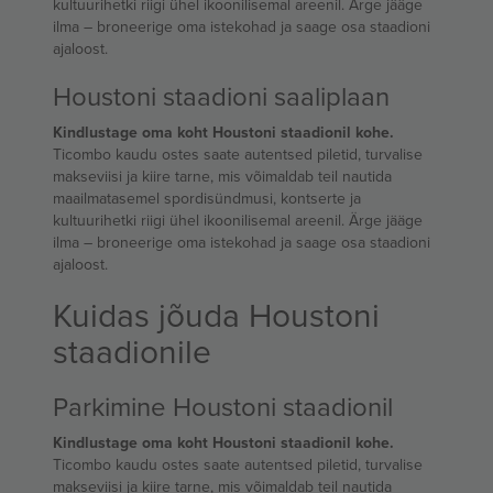
kultuurihetki riigi ühel ikoonilisemal areenil. Ärge jääge
ilma – broneerige oma istekohad ja saage osa staadioni
ajaloost.
Houstoni staadioni saaliplaan
Kindlustage oma koht Houstoni staadionil kohe.
Ticombo kaudu ostes saate autentsed piletid, turvalise
makseviisi ja kiire tarne, mis võimaldab teil nautida
maailmatasemel spordisündmusi, kontserte ja
kultuurihetki riigi ühel ikoonilisemal areenil. Ärge jääge
ilma – broneerige oma istekohad ja saage osa staadioni
ajaloost.
Kuidas jõuda Houstoni
staadionile
Parkimine Houstoni staadionil
Kindlustage oma koht Houstoni staadionil kohe.
Ticombo kaudu ostes saate autentsed piletid, turvalise
makseviisi ja kiire tarne, mis võimaldab teil nautida