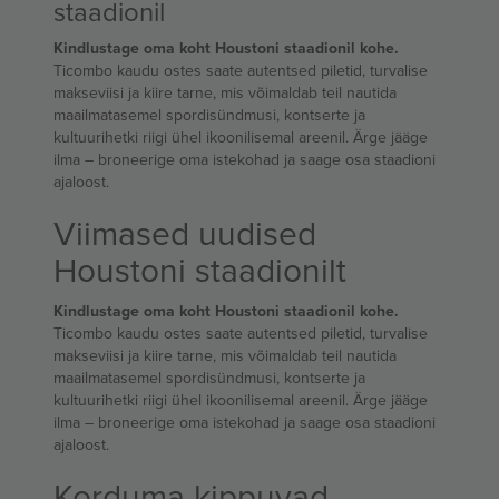
staadionil
Kindlustage oma koht Houstoni staadionil kohe.
Ticombo kaudu ostes saate autentsed piletid, turvalise
makseviisi ja kiire tarne, mis võimaldab teil nautida
maailmatasemel spordisündmusi, kontserte ja
kultuurihetki riigi ühel ikoonilisemal areenil. Ärge jääge
ilma – broneerige oma istekohad ja saage osa staadioni
ajaloost.
Viimased uudised
Houstoni staadionilt
Kindlustage oma koht Houstoni staadionil kohe.
Ticombo kaudu ostes saate autentsed piletid, turvalise
makseviisi ja kiire tarne, mis võimaldab teil nautida
maailmatasemel spordisündmusi, kontserte ja
kultuurihetki riigi ühel ikoonilisemal areenil. Ärge jääge
ilma – broneerige oma istekohad ja saage osa staadioni
ajaloost.
Korduma kippuvad