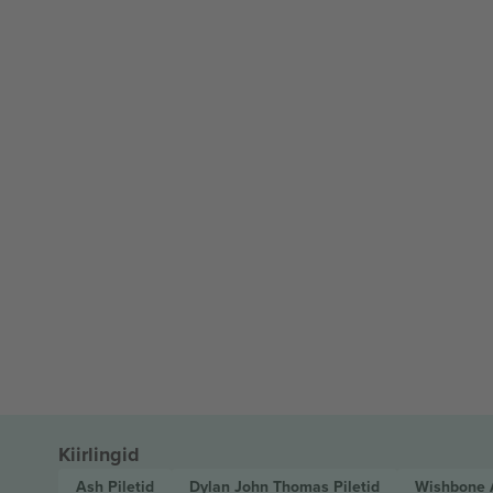
Kiirlingid
Ash
Piletid
Dylan John Thomas
Piletid
Wishbone