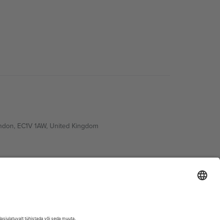
ondon, EC1V 1AW, United Kingdom
Switzerland
ding A1, Office 302, Dubai, United Arab Emirates