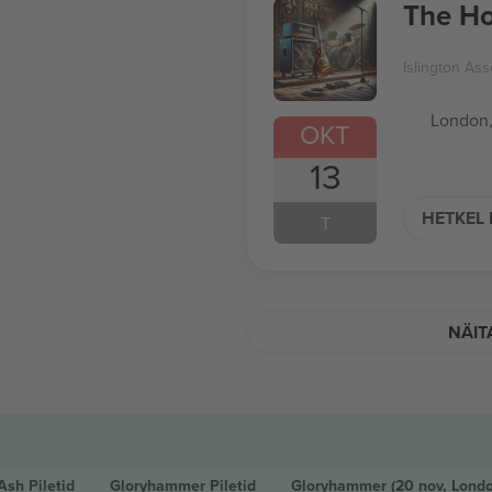
The Ho
Islington Ass
London
OKT
13
HETKEL 
T
NÄIT
 Ash
Piletid
Gloryhammer
Piletid
Gloryhammer
(20 nov, Lond