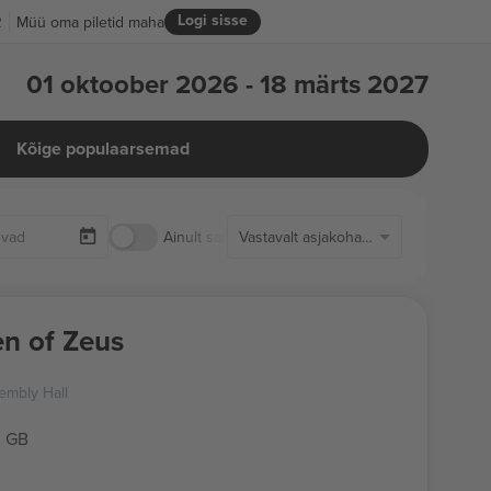
Logi sisse
R
Müü oma piletid maha
01 oktoober 2026 - 18 märts 2027
Kõige populaarsemad
Ainult saadaolevad piletid
Vastavalt asjakohasusele
en of Zeus
embly Hall
, GB