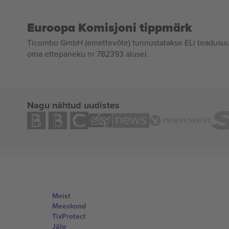
Euroopa Komisjoni tippmärk
Ticombo GmbH (emettevõte) tunnustatakse ELi teadusuur
oma ettepaneku nr 782393 alusel.
Nagu nähtud uudistes
Meist
Meeskond
TixProtect
Jälg