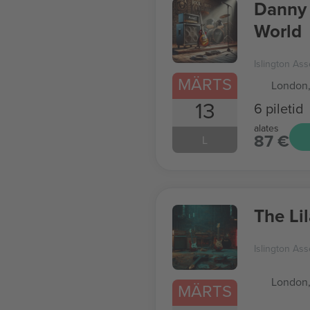
Danny 
World
Islington Ass
MÄRTS
London
13
6 piletid
alates
87 €
L
The Li
Islington Ass
London
MÄRTS