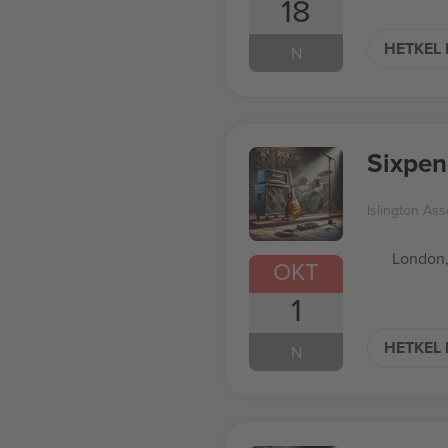
18
HETKEL 
N
Sixpen
Islington Ass
London
OKT
1
HETKEL 
N