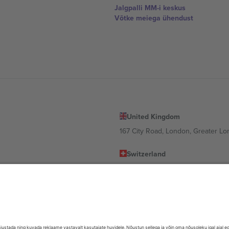
Jalgpalli MM-i keskus
Võtke meiega ühendust
United Kingdom
167 City Road, London, Greater L
Switzerland
United States
Dorfstrasse 52a, 6390 Engelberg, 
United Arab Emirates
ulgaria
UAE Dubai Silicon Oasis, DDP Buil