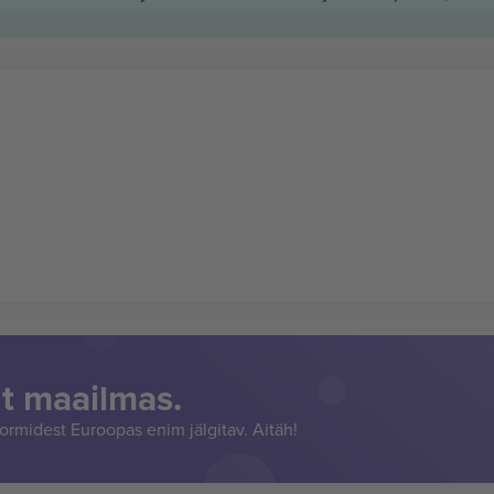
t maailmas.
rmidest Euroopas enim jälgitav. Aitäh!