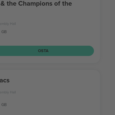
& the Champions of the
embly Hall
, GB
OSTA
lacs
embly Hall
, GB