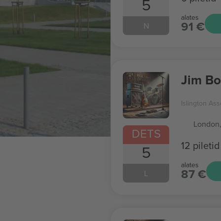
5
alates
91 €
N
Jim B
Islington Ass
London
DETS
12 piletid
5
alates
87 €
L