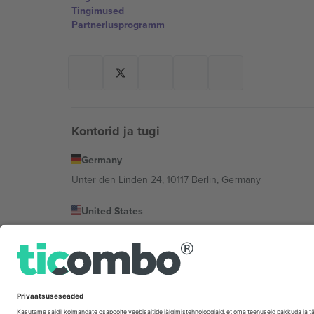
Tingimused
Partnerlusprogramm
Kontorid ja tugi
Germany
Unter den Linden 24, 10117 Berlin, Germany
United States
131 Continental Dr, Suite 305, Newark, Delaware 19713, 
Bulgaria
Regus Sofia City West, bul Totleben 53-55, 1606 Sofia, B
Mexico