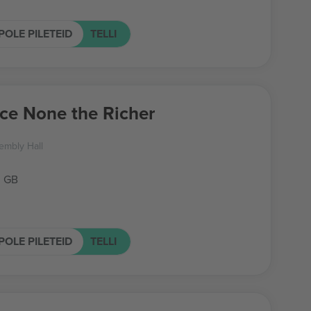
POLE PILETEID
TELLI
ce None the Richer
embly Hall
, GB
POLE PILETEID
TELLI