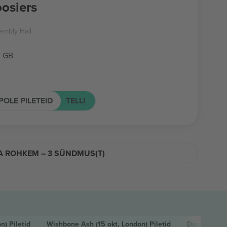
osiers
embly Hall
, GB
POLE PILETEID
TELLI
A ROHKEM – 3 SÜNDMUS(T)
on)
Piletid
Wishbone Ash
(15 okt, London)
Piletid
Danny & the