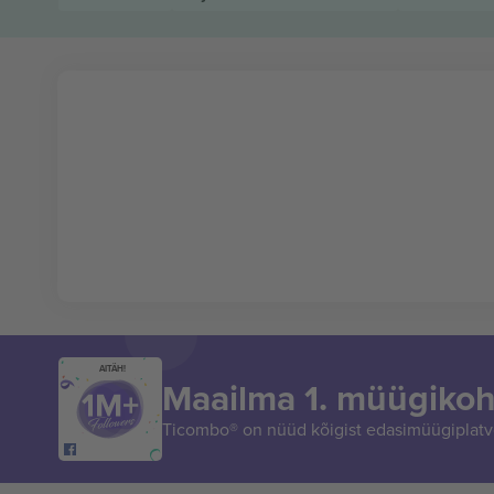
AITÄH!
Maailma 1. müügikoh
Ticombo® on nüüd kõigist edasimüügiplatvo