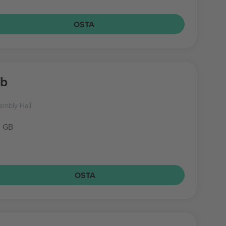
OSTA
ob
embly Hall
, GB
OSTA