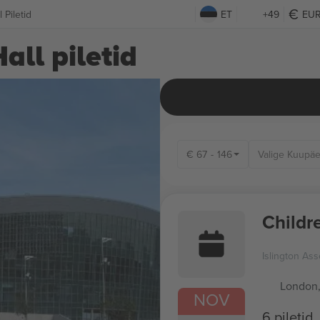
 Piletid
ET
+49
EU
all piletid
€
67
-
146
Childr
Islington Ass
London
NOV
6 piletid