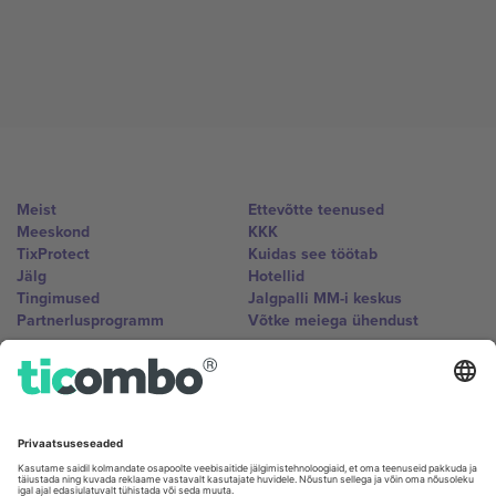
Meist
Ettevõtte teenused
Meeskond
KKK
TixProtect
Kuidas see töötab
Jälg
Hotellid
Tingimused
Jalgpalli MM-i keskus
Partnerlusprogramm
Võtke meiega ühendust