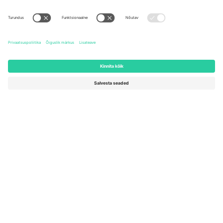
Kontorid ja tugi
Germany
United Kingdom
Unter den Linden 24, 10117
167 City Road, London, Greater
Berlin, Germany
London, EC1V 1AW, United
Kingdom
United States
Switzerland
131 Continental Dr, Suite 305,
Dorfstrasse 52a, 6390
Newark, Delaware 19713, United
Engelberg, Switzerland
States
Bulgaria
United Arab Emirates
Regus Sofia City West, bul
UAE Dubai Silicon Oasis, DDP
Totleben 53-55, 1606 Sofia,
Building A1, Office 302, Dubai,
Bulgaria
United Arab Emirates
Mexico