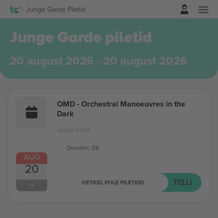
Logi sisse
Junge Garde Piletid
Junge Garde piletid
20 august 2026 - 20 august 2026
OMD - Orchestral Manoeuvres in the
Dark
Junge Garde
Dresden, DE
AUG
20
TELLI
HETKEL POLE PILETEID
N