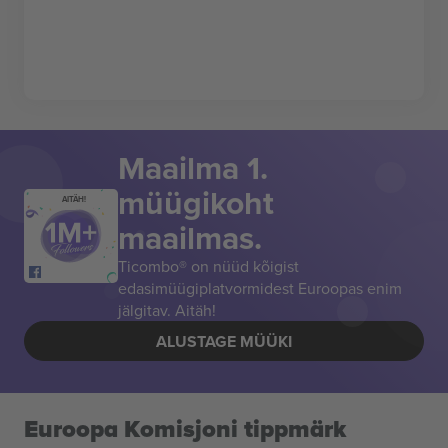
Maailma 1.
müügikoht
AITÄH!
maailmas.
Ticombo® on nüüd kõigist
edasimüügiplatvormidest Euroopas enim
jälgitav. Aitäh!
ALUSTAGE MÜÜKI
Euroopa Komisjoni tippmärk