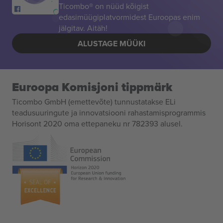
Ticombo® on nüüd kõigist
edasimüügiplatvormidest Euroopas enim
jälgitav. Aitäh!
ALUSTAGE MÜÜKI
Euroopa Komisjoni tippmärk
Ticombo GmbH (emettevõte) tunnustatakse ELi
teadusuuringute ja innovatsiooni rahastamisprogrammis
Horisont 2020 oma ettepaneku nr 782393 alusel.