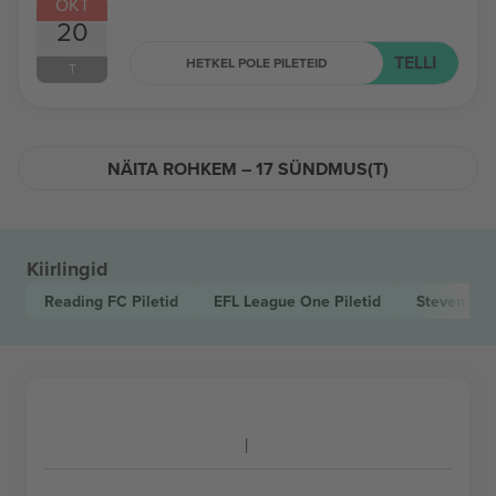
OKT
20
TELLI
HETKEL POLE PILETEID
T
NÄITA ROHKEM – 17 SÜNDMUS(T)
Kiirlingid
Reading FC
Piletid
EFL League One
Piletid
Stevenage