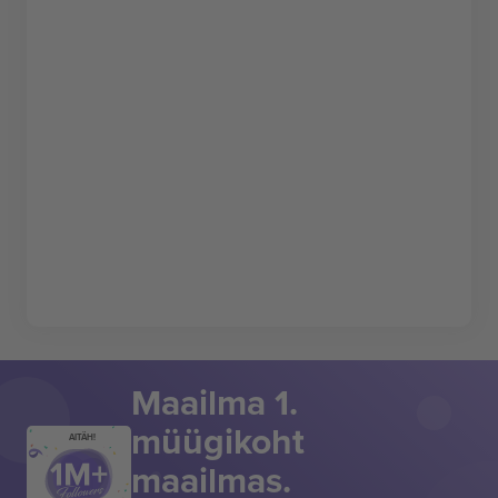
Maailma 1.
müügikoht
AITÄH!
maailmas.