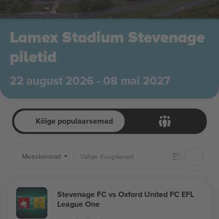
Lamex Stadium Stevenage
piletid
22 august 2026 - 08 mai 2027
Kõige populaarsemad
Meeskonnad
Ai
Stevenage FC vs Oxford United FC EFL
League One