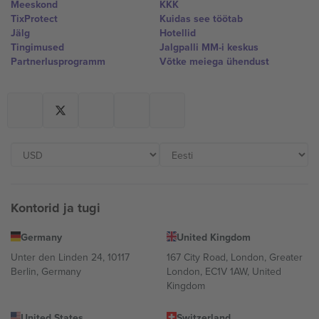
Meeskond
KKK
TixProtect
Kuidas see töötab
Jälg
Hotellid
Tingimused
Jalgpalli MM-i keskus
Partnerlusprogramm
Võtke meiega ühendust
Kontorid ja tugi
Germany
United Kingdom
Unter den Linden 24, 10117
167 City Road, London, Greater
Berlin, Germany
London, EC1V 1AW, United
Kingdom
United States
Switzerland