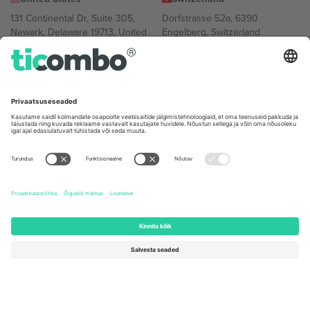
131 Continental Dr, Suite 305,
Dorfstrasse 52a, 6390
Newark, Delaware 19713, United
Engelberg, Switzerland
States
Bulgaria
United Arab Emirates
Regus Sofia City West, bul
UAE Dubai Silicon Oasis, DDP
Totleben 53-55, 1606 Sofia,
Building A1, Office 302, Dubai,
Bulgaria
United Arab Emirates
Mexico
Av Chapultepec 360, Roma
Norte, Cuauhtémoc, 06700
Ciudad de México, CDMX,
Mexico
Platvormi pakkuja juriidiline isik võib varieeruda sõltuvalt asukohast,
sündmusest ja/või domeenist. Detailide jaoks vaata konkreetse
sündmuse lehte, impressumit ja tingimusi.,
Jälg
ja
Tingimused.
©
2026 Ticombo. Kõik õigused kaitstud.