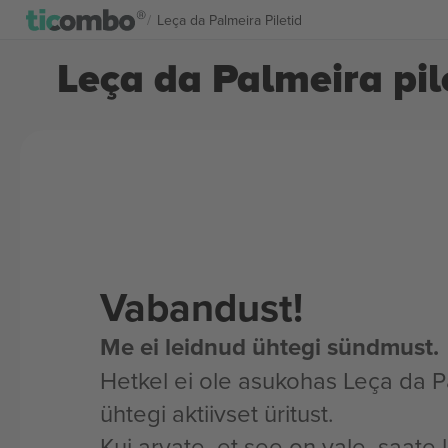
Leça da Palmeira Piletid
Leça da Palmeira pil
Vabandust!
Me ei leidnud ühtegi sündmust.
Hetkel ei ole asukohas Leça da P
ühtegi aktiivset üritust.
Kui arvate, et see on vale, saate 