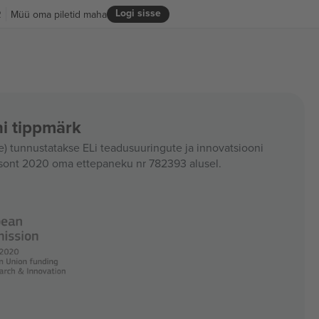
Logi sisse
R
Müü oma piletid maha
i tippmärk
 tunnustatakse ELi teadusuuringute ja innovatsiooni
sont 2020 oma ettepaneku nr 782393 alusel.