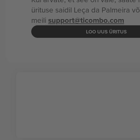
ürituse saidil Leça da Palmeira võ
meili
support@ticombo.com
LOO UUS ÜRITUS