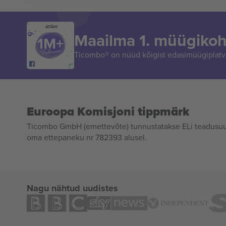
AITÄH!
Maailma 1. müügikoh
Ticombo® on nüüd kõigist edasimüügiplatvo
Euroopa Komisjoni tippmärk
Ticombo GmbH (emettevõte) tunnustatakse ELi teadusuur
oma ettepaneku nr 782393 alusel.
Nagu nähtud uudistes