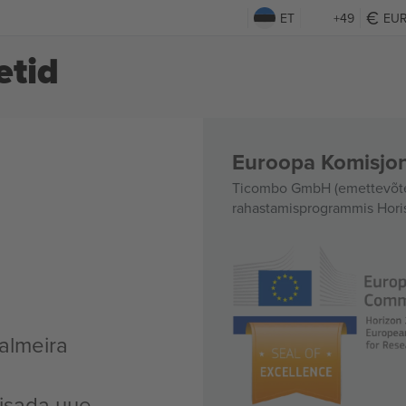
ET
+49
EU
etid
Euroopa Komisjon
Ticombo GmbH (emettevõte)
rahastamisprogrammis Hori
almeira
lisada uue