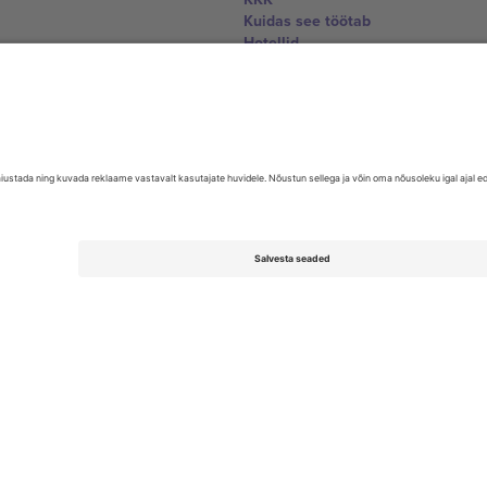
Kuidas see töötab
Hotellid
Jalgpalli MM-i keskus
Võtke meiega ühendust
United Kingdom
167 City Road, London, Greater L
Switzerland
United States
Dorfstrasse 52a, 6390 Engelberg, 
United Arab Emirates
ulgaria
UAE Dubai Silicon Oasis, DDP Buil