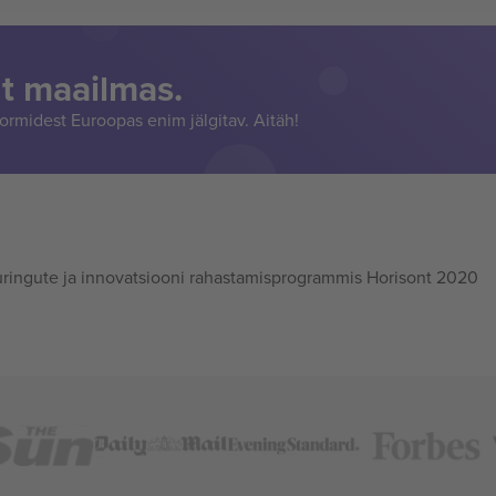
t maailmas.
rmidest Euroopas enim jälgitav. Aitäh!
ingute ja innovatsiooni rahastamisprogrammis Horisont 2020