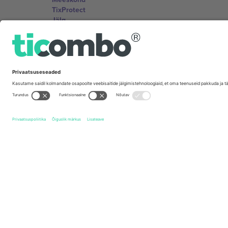
TixProtect
Jälg
Tingimused
Partnerlusprogramm
Kontorid ja tugi
Germany
Unter den Linden 24, 10117 Berlin, Germany
United States
131 Continental Dr, Suite 305, Newark, Delaware 19713, 
Bulgaria
Regus Sofia City West, bul Totleben 53-55, 1606 Sofia, B