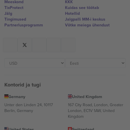
Meeskond
KKK
TixProtect
Kuidas see töötab
Jälg
Hotellid
Tingimused
Jalgpalli MM-i keskus
Partnerlusprogramm
Võtke meiega ühendust
Kontorid ja tugi
Germany
United Kingdom
Unter den Linden 24, 10117
167 City Road, London, Greater
Berlin, Germany
London, EC1V 1AW, United
Kingdom
United States
Switzerland