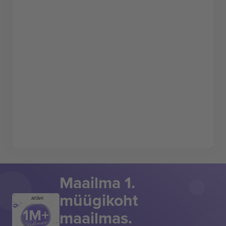
Maailma 1.
müügikoht
AITÄH!
maailmas.