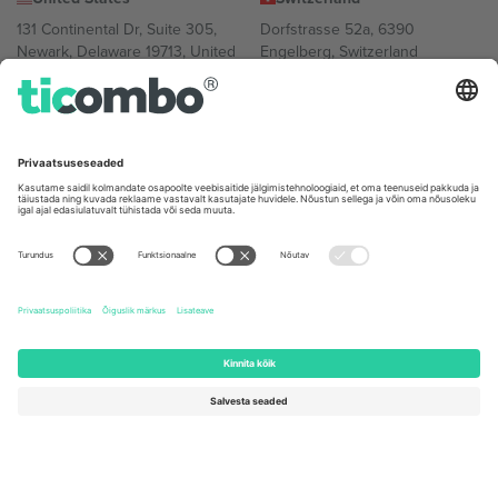
131 Continental Dr, Suite 305,
Dorfstrasse 52a, 6390
Newark, Delaware 19713, United
Engelberg, Switzerland
States
Bulgaria
United Arab Emirates
Regus Sofia City West, bul
UAE Dubai Silicon Oasis, DDP
Totleben 53-55, 1606 Sofia,
Building A1, Office 302, Dubai,
Bulgaria
United Arab Emirates
Mexico
Av Chapultepec 360, Roma
Norte, Cuauhtémoc, 06700
Ciudad de México, CDMX,
Mexico
Platvormi pakkuja juriidiline isik võib varieeruda sõltuvalt asukohast,
sündmusest ja/või domeenist. Detailide jaoks vaata konkreetse
sündmuse lehte, impressumit ja tingimusi.,
Jälg
ja
Tingimused.
©
2026 Ticombo. Kõik õigused kaitstud.