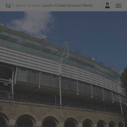
Logi sisse
Sport
Cricket
Lord's Cricket Ground Piletid