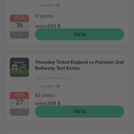
London, GB
17 piletid
AUG
16
220 $
alates
OSTA
P
Thursday Ticket England vs Pakistan 2nd
Rothesay Test Series
Lord's Cricket Ground
London, GB
AUG
62 piletid
27
258 $
alates
OSTA
N