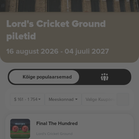
Lord's Cricket Ground
piletid
16 august 2026 - 04 juuli 2027
Kõige populaarsemad
$
161
-
1 754
Meeskonnad
Final The Hundred
Lord's Cricket Ground