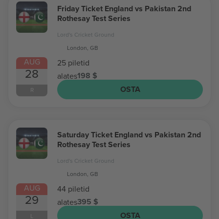
Friday Ticket England vs Pakistan 2nd
Rothesay Test Series
Lord's Cricket Ground
London, GB
AUG
25 piletid
28
198 $
alates
OSTA
R
Saturday Ticket England vs Pakistan 2nd
Rothesay Test Series
Lord's Cricket Ground
London, GB
AUG
44 piletid
29
395 $
alates
OSTA
L