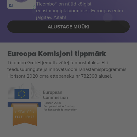
Ticombo® on nüüd kõigist
edasimüügiplatvormidest Euroopas enim
jälgitav. Aitäh!
ALUSTAGE MÜÜKI
Euroopa Komisjoni tippmärk
Ticombo GmbH (emettevõte) tunnustatakse ELi
teadusuuringute ja innovatsiooni rahastamisprogrammis
Horisont 2020 oma ettepaneku nr 782393 alusel.