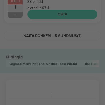
JUULI
38 piletid
1
1 407 $
alates
OSTA
N
NÄITA ROHKEM – 5 SÜNDMUS(T)
Kiirlingid
England Men's National Cricket Team
Piletid
The Hundred