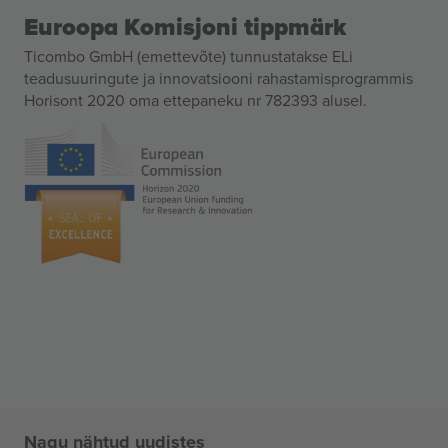
Euroopa Komisjoni tippmärk
Ticombo GmbH (emettevõte) tunnustatakse ELi
teadusuuringute ja innovatsiooni rahastamisprogrammis
Horisont 2020 oma ettepaneku nr 782393 alusel.
Nagu nähtud uudistes