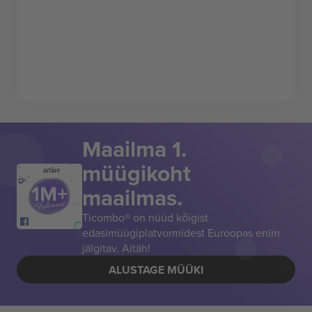
Maailma 1.
müügikoht
AITÄH!
maailmas.
Ticombo® on nüüd kõigist
edasimüügiplatvormidest Euroopas enim
jälgitav. Aitäh!
ALUSTAGE MÜÜKI