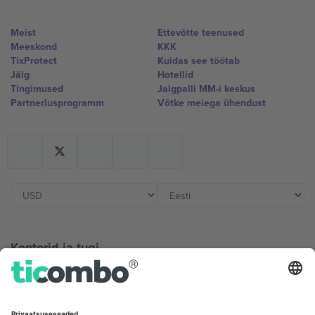
Meist
Ettevõtte teenused
Meeskond
KKK
TixProtect
Kuidas see töötab
Jälg
Hotellid
Tingimused
Jalgpalli MM-i keskus
Partnerlusprogramm
Võtke meiega ühendust
Kontorid ja tugi
Germany
United Kingdom
Unter den Linden 24, 10117
167 City Road, London, Greater
Berlin, Germany
London, EC1V 1AW, United