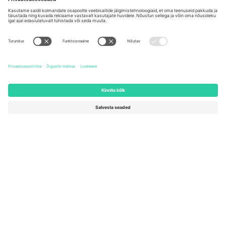
Kingdom
United States
Switzerland
131 Continental Dr, Suite 305,
Dorfstrasse 52a, 6390
Newark, Delaware 19713, United
Engelberg, Switzerland
States
Bulgaria
United Arab Emirates
Regus Sofia City West, bul
UAE Dubai Silicon Oasis, DDP
Totleben 53-55, 1606 Sofia,
Building A1, Office 302, Dubai,
Bulgaria
United Arab Emirates
Mexico
Av Chapultepec 360, Roma
Norte, Cuauhtémoc, 06700
Ciudad de México, CDMX,
Mexico
Platvormi pakkuja juriidiline isik võib varieeruda sõltuvalt asukohast,
sündmusest ja/või domeenist. Detailide jaoks vaata konkreetse