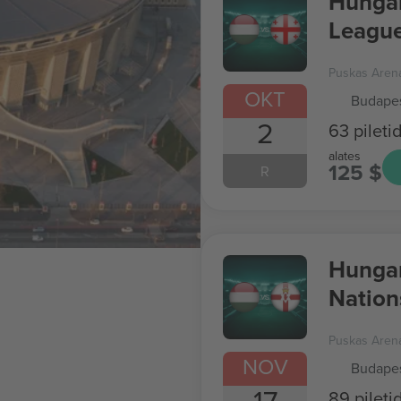
Hungar
Leagu
Puskas Aren
OKT
Budapes
2
63 pileti
alates
125 $
R
Hungar
Nation
Puskas Aren
NOV
Budapes
17
89 pileti