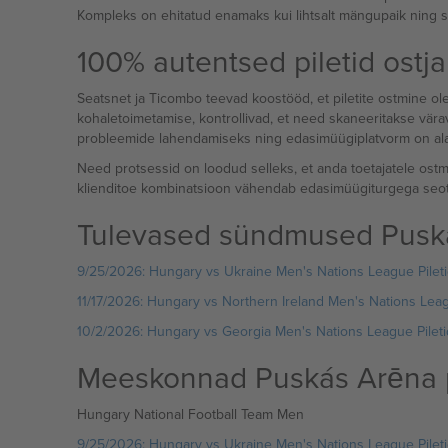
Kompleks on ehitatud enamaks kui lihtsalt mängupaik ning sel
100% autentsed piletid ostja
Seatsnet ja Ticombo teevad koostööd, et piletite ostmine ole
kohaletoimetamise, kontrollivad, et need skaneeritakse vära
probleemide lahendamiseks ning edasimüügiplatvorm on alate
Need protsessid on loodud selleks, et anda toetajatele ostmis
klienditoe kombinatsioon vähendab edasimüügiturgega seo
Tulevased sündmused Puská
9/25/2026: Hungary vs Ukraine Men's Nations League Pileti
11/17/2026: Hungary vs Northern Ireland Men's Nations Leag
10/2/2026: Hungary vs Georgia Men's Nations League Pileti
Meeskonnad Puskás Arēna pi
Hungary National Football Team Men
9/25/2026: Hungary vs Ukraine Men's Nations League Pileti