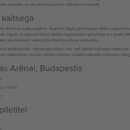
le eesmärk on olla arhitektuuriline sihtkoht iseseisvalt.
 kaitsega
ks lihtne ja usaldusväärne. Seatsnet jälgib iga tehingut alates maksmisest
vas õigesti, ja tagavad ostud täieliku tagasimakse garantiiga, kui peaks
s käivitamisest saanud fännidelt positiivse vastuvõtu.
el kindlustunde, olenemata sellest, kas nad valivad koheselt saabuvad e-pil
tud ebakindlust, muutes piletite ostmise usaldusväärseks sammuks män
s Arēnal, Budapestis
d
ue Piletid
d
letitel
d