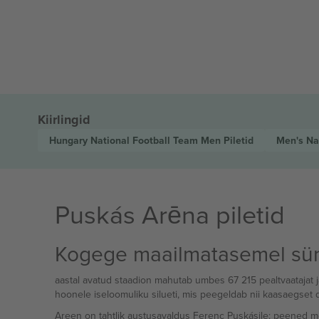
Kiirlingid
Hungary National Football Team Men
Piletid
Men's Na
Puskás Arēna piletid
Kogege maailmatasemel sün
aastal avatud staadion mahutab umbes 67 215 pealtvaatajat 
hoonele iseloomuliku silueti, mis peegeldab nii kaasaegset di
Areen on tahtlik austusavaldus Ferenc Puskásile: peened moti