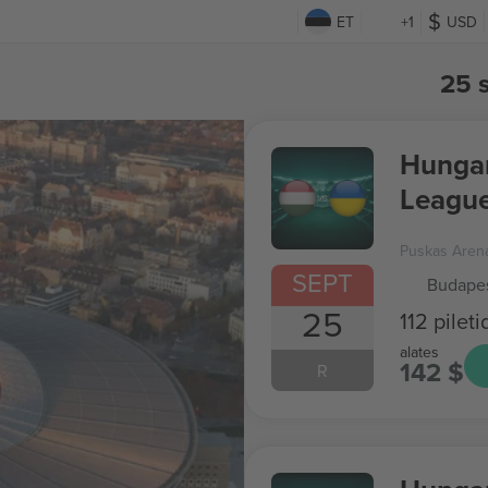
ET
+1
USD
25 
Hungar
Leagu
Puskas Aren
SEPT
Budapes
25
112 pileti
alates
142 $
R