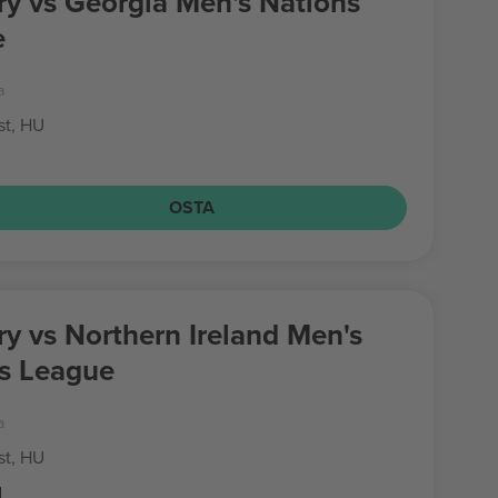
y vs Georgia Men's Nations
e
a
t, HU
d
OSTA
y vs Northern Ireland Men's
s League
a
t, HU
d