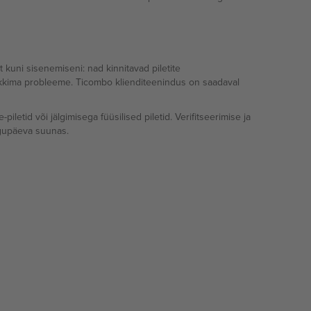
 kuni sisenemiseni: nad kinnitavad piletite
 tekkima probleeme. Ticombo klienditeenindus on saadaval
etid või jälgimisega füüsilised piletid. Verifitseerimise ja
gupäeva suunas.