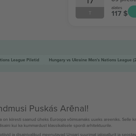
alates
117 $
T
tions League
Piletid
Hungary vs Ukraine Men's Nations League
(
dmusi Puskás Arēnal!
ja on kiiresti saanud üheks Euroopa võimsamaks uueks areeniks. Selle ka
saini kui ka kummardust klassikalisele spordi arhitektuurile.
ivid ja disainivalikud meenutavad Ungari suurimat jalgpallurit ja seostav