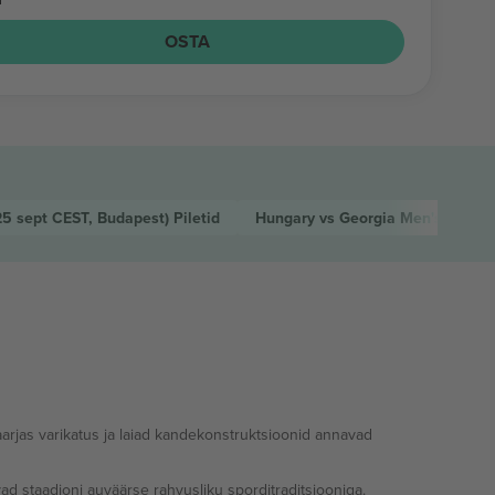
OSTA
25 sept CEST, Budapest)
Piletid
Hungary vs Georgia Men's Natio
arjas varikatus ja laiad kandekonstruktsioonid annavad
ad staadioni auväärse rahvusliku sporditraditsiooniga.