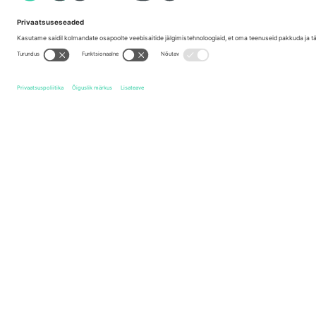
Kontorid ja tugi
Germany
Unter den Linden 24, 10117 Berlin, Germany
United States
131 Continental Dr, Suite 305, Newark, Delaware 19713, 
Bulgaria
Regus Sofia City West, bul Totleben 53-55, 1606 Sofia, B
Mexico
Av Chapultepec 360, Roma Norte, Cuauhtémoc, 06700