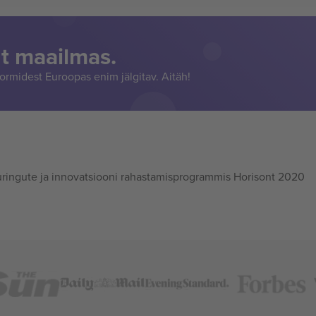
t maailmas.
rmidest Euroopas enim jälgitav. Aitäh!
ingute ja innovatsiooni rahastamisprogrammis Horisont 2020