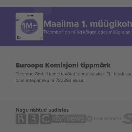
AITÄH!
Maailma 1. müügikoh
Ticombo® on nüüd kõigist edasimüügiplatvo
Euroopa Komisjoni tippmärk
Ticombo GmbH (emettevõte) tunnustatakse ELi teadusuur
oma ettepaneku nr 782393 alusel.
Nagu nähtud uudistes