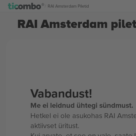
RAI Amsterdam Piletid
RAI Amsterdam pilet
Vabandust!
Me ei leidnud ühtegi sündmust.
Hetkel ei ole asukohas RAI Amst
aktiivset üritust.
Kui arvate, et see on vale, saate 