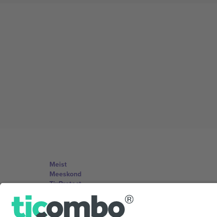
Meist
Meeskond
TixProtect
Jälg
Tingimused
Partnerlusprogramm