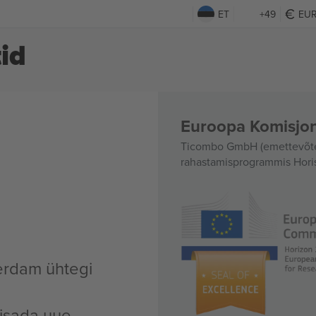
ET
+49
EU
id
Euroopa Komisjon
Ticombo GmbH (emettevõte)
rahastamisprogrammis Hori
erdam ühtegi
lisada uue