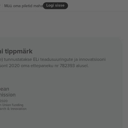
Logi sisse
R
Müü oma piletid maha
i tippmärk
 tunnustatakse ELi teadusuuringute ja innovatsiooni
sont 2020 oma ettepaneku nr 782393 alusel.