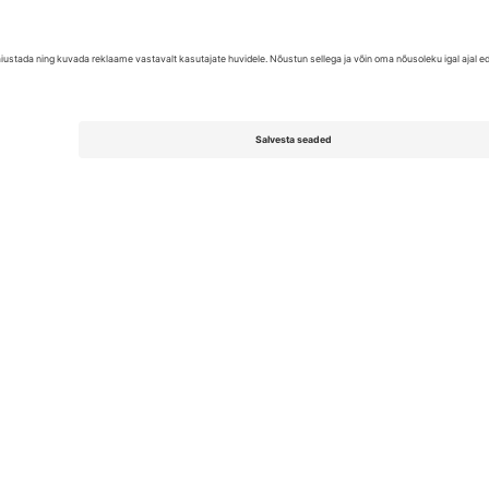
United Kingdom
167 City Road, London, Greater L
Switzerland
United States
Dorfstrasse 52a, 6390 Engelberg, 
United Arab Emirates
ulgaria
UAE Dubai Silicon Oasis, DDP Buil
 Ciudad de México, CDMX, Mexico