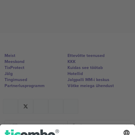
Meist
Ettevõtte teenused
Meeskond
KKK
TixProtect
Kuidas see töötab
Jälg
Hotellid
Tingimused
Jalgpalli MM-i keskus
Partnerlusprogramm
Võtke meiega ühendust