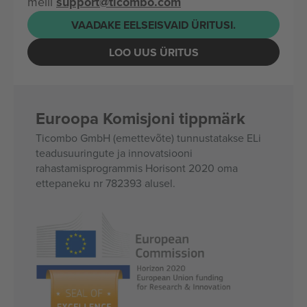
meili
support@ticombo.com
VAADAKE EELSEISVAID ÜRITUSI.
LOO UUS ÜRITUS
Euroopa Komisjoni tippmärk
Ticombo GmbH (emettevõte) tunnustatakse ELi
teadusuuringute ja innovatsiooni
rahastamisprogrammis Horisont 2020 oma
ettepaneku nr 782393 alusel.