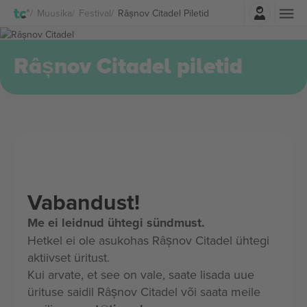
Logi sisse
Muusika
Festival
Râșnov Citadel Piletid
Râșnov Citadel piletid
Vabandust!
Me ei leidnud ühtegi sündmust.
Hetkel ei ole asukohas Râșnov Citadel ühtegi
aktiivset üritust.
Kui arvate, et see on vale, saate lisada uue
ürituse saidil Râșnov Citadel või saata meile