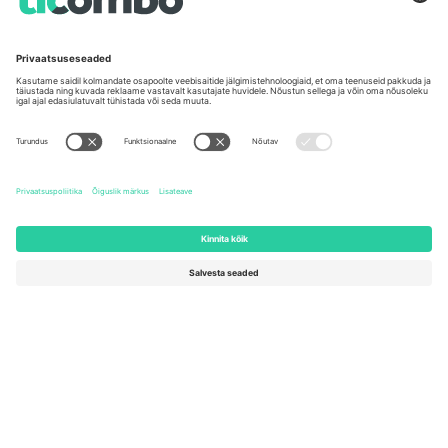
Kontorid ja tugi
Germany
United Kingdom
Unter den Linden 24, 10117
167 City Road, London, Greater
Berlin, Germany
London, EC1V 1AW, United
Kingdom
United States
Switzerland
131 Continental Dr, Suite 305,
Dorfstrasse 52a, 6390
Newark, Delaware 19713, United
Engelberg, Switzerland
States
Bulgaria
United Arab Emirates
Regus Sofia City West, bul
UAE Dubai Silicon Oasis, DDP
Totleben 53-55, 1606 Sofia,
Building A1, Office 302, Dubai,
Bulgaria
United Arab Emirates
Mexico