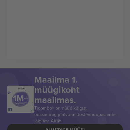
Maailma 1.
müügikoht
AITÄH!
maailmas.
Ticombo® on nüüd kõigist
edasimüügiplatvormidest Euroopas enim
jälgitav. Aitäh!
ALUSTAGE MÜÜKI