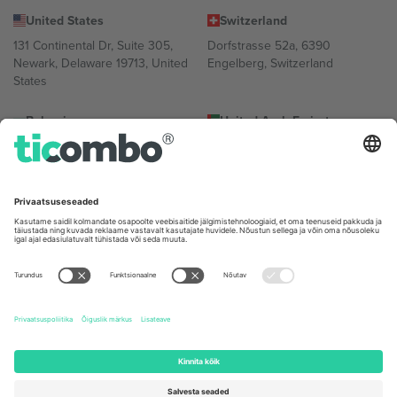
United States
Switzerland
131 Continental Dr, Suite 305,
Dorfstrasse 52a, 6390
Newark, Delaware 19713, United
Engelberg, Switzerland
States
Bulgaria
United Arab Emirates
Regus Sofia City West, bul
UAE Dubai Silicon Oasis, DDP
Totleben 53-55, 1606 Sofia,
Building A1, Office 302, Dubai,
Bulgaria
United Arab Emirates
Mexico
Av Chapultepec 360, Roma
Norte, Cuauhtémoc, 06700
Ciudad de México, CDMX,
Mexico
Platvormi pakkuja juriidiline isik võib varieeruda sõltuvalt asukohast,
sündmusest ja/või domeenist. Detailide jaoks vaata konkreetse
sündmuse lehte, impressumit ja tingimusi.,
Jälg
ja
Tingimused.
©
2026 Ticombo. Kõik õigused kaitstud.