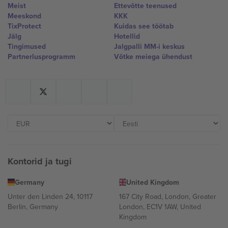
Meist
Ettevõtte teenused
Meeskond
KKK
TixProtect
Kuidas see töötab
Jälg
Hotellid
Tingimused
Jalgpalli MM-i keskus
Partnerlusprogramm
Võtke meiega ühendust
Kontorid ja tugi
Germany
United Kingdom
Unter den Linden 24, 10117
167 City Road, London, Greater
Berlin, Germany
London, EC1V 1AW, United
Kingdom