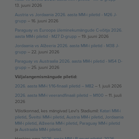
13. juuni 2026
Austria vs Jordaania 2026. aasta MM-i piletid - M26 J-
grupp
– 16. juuni 2026
Paraguay vs Euroopa üleminekumängude C-võitja 2026.
aasta MM-i piletid - M27 D-grupp
– 19. juuni 2026
Jordaania vs Alžeeria 2026. aasta MM-i piletid - M38 J-
grupp
– 22. juuni 2026
Paraguay vs Austraalia 2026. aasta MM-i piletid - M54 D-
grupp
– 25. juuni 2026
Väljalangemismängude piletid:
2026. aasta MM-i 1/16-finaali piletid – M82
– 1. juuli 2026
2026. aasta MM-i veerandfinaali piletid – M100
– 11. juuli
2026
Võistkonnad, kes mängivad Levi's Stadiumil:
Katari MM-i
piletid
,
Šveitsi MM-i piletid
,
Austria MM-i piletid
,
Jordaania
MM-i piletid
,
Alžeeria MM-i piletid
,
Paraguay MM-i piletid
ja
Austraalia MM-i piletid
.
Hankige oma
2026. aasta MM-i B-grupi piletid
,
2026.