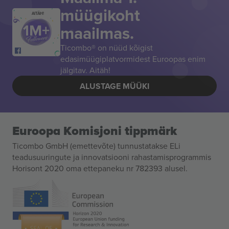
müügikoht
AITÄH!
maailmas.
Ticombo® on nüüd kõigist
edasimüügiplatvormidest Euroopas enim
jälgitav. Aitäh!
ALUSTAGE MÜÜKI
Euroopa Komisjoni tippmärk
Ticombo GmbH (emettevõte) tunnustatakse ELi
teadusuuringute ja innovatsiooni rahastamisprogrammis
Horisont 2020 oma ettepaneku nr 782393 alusel.