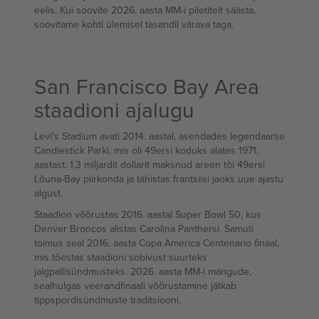
eelis. Kui soovite 2026. aasta MM-i piletitelt säästa,
soovitame kohti ülemisel tasandil värava taga.
San Francisco Bay Area
staadioni ajalugu
Levi's Stadium avati 2014. aastal, asendades legendaarse
Candlestick Parki, mis oli 49ersi koduks alates 1971.
aastast. 1,3 miljardit dollarit maksnud areen tõi 49ersi
Lõuna-Bay piirkonda ja tähistas frantsiisi jaoks uue ajastu
algust.
Staadion võõrustas 2016. aastal Super Bowl 50, kus
Denver Broncos alistas Carolina Panthersi. Samuti
toimus seal 2016. aasta Copa America Centenario finaal,
mis tõestas staadioni sobivust suurteks
jalgpallisündmusteks. 2026. aasta MM-i mängude,
sealhulgas veerandfinaali võõrustamine jätkab
tippspordisündmuste traditsiooni.