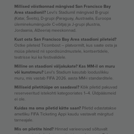
Millised võistkonnad mängivad San Francisco Bay
Area staadionil?
Levi's Stadiumil mängivad B-grupi
(Katar, Šveits), D-grupi (Paraguay, Austraalia, Euroopa
üleminekumängude C-võitja) ja J-grupi (Austria,
Jordaania, Alžeeria) meeskonnad.
Kust osta San Francisco Bay Area staadioni pileteid?
Ostke pileteid Ticombost – platvormilt, kus saate osta ja
müüa pileteid nii spordisündmustele, kontsertidele,
teatrisse kui ka festivalidele.
Milline on staadioni väljakukate? Kas MM-il on muru
või kunstmuru?
Levi's Stadium kasutab looduslikku
muru, mis vastab FIFA 2026. aasta MM-i standarditele.
Milliseid piletitüüpe on saadaval?
Kõik piletid pakuvad
reserveeritud istekohti kategooriates 1–4. Üldpääsmeid
ei ole.
Kuidas ma oma piletid kätte saan?
Piletid edastatakse
ametliku FIFA Ticketing Appi kaudu vastavalt märgitud
tarneajale.
Mis on piletite hind?
Hinnad varieeruvad sõltuvalt