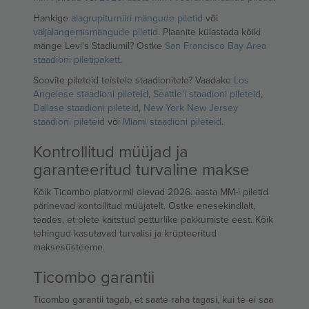
Hankige
alagrupiturniiri mängude piletid
või
väljalangemismängude piletid
. Plaanite külastada kõiki
mänge Levi's Stadiumil? Ostke
San Francisco Bay Area
staadioni piletipakett
.
Soovite pileteid teistele staadionitele? Vaadake
Los
Angelese staadioni pileteid
,
Seattle'i staadioni pileteid
,
Dallase staadioni pileteid
,
New York New Jersey
staadioni pileteid
või
Miami staadioni pileteid
.
Kontrollitud müüjad ja
garanteeritud turvaline makse
Kõik Ticombo platvormil olevad 2026. aasta MM-i piletid
pärinevad kontollitud müüjatelt. Ostke enesekindlalt,
teades, et olete kaitstud petturlike pakkumiste eest. Kõik
tehingud kasutavad turvalisi ja krüpteeritud
maksesüsteeme.
Ticombo garantii
Ticombo garantii tagab, et saate raha tagasi, kui te ei saa