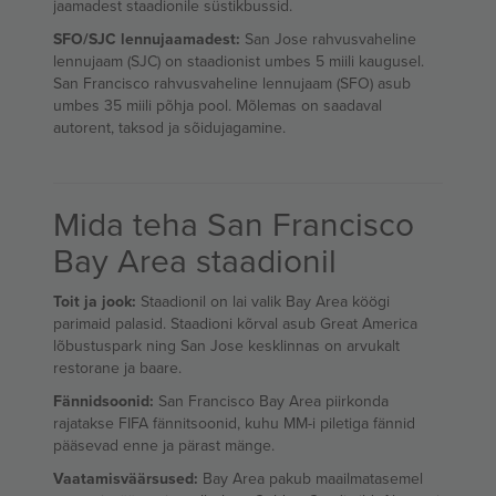
jaamadest staadionile süstikbussid.
SFO/SJC lennujaamadest:
San Jose rahvusvaheline
lennujaam (SJC) on staadionist umbes 5 miili kaugusel.
San Francisco rahvusvaheline lennujaam (SFO) asub
umbes 35 miili põhja pool. Mõlemas on saadaval
autorent, taksod ja sõidujagamine.
Mida teha San Francisco
Bay Area staadionil
Toit ja jook:
Staadionil on lai valik Bay Area köögi
parimaid palasid. Staadioni kõrval asub Great America
lõbustuspark ning San Jose kesklinnas on arvukalt
restorane ja baare.
Fännidsoonid:
San Francisco Bay Area piirkonda
rajatakse FIFA fännitsoonid, kuhu MM-i piletiga fännid
pääsevad enne ja pärast mänge.
Vaatamisväärsused:
Bay Area pakub maailmatasemel