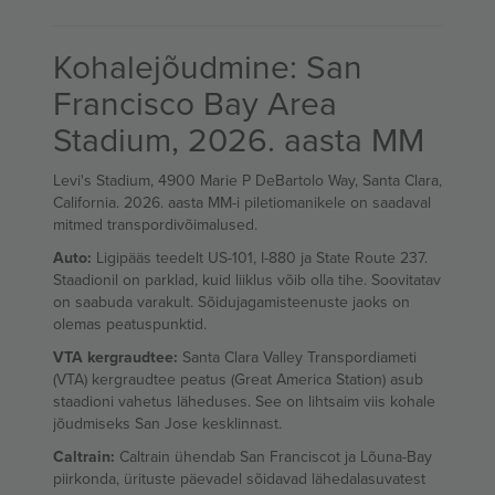
Kohalejõudmine: San
Francisco Bay Area
Stadium, 2026. aasta MM
Levi's Stadium, 4900 Marie P DeBartolo Way, Santa Clara,
California. 2026. aasta MM-i piletiomanikele on saadaval
mitmed transpordivõimalused.
Auto:
Ligipääs teedelt US-101, I-880 ja State Route 237.
Staadionil on parklad, kuid liiklus võib olla tihe. Soovitatav
on saabuda varakult. Sõidujagamisteenuste jaoks on
olemas peatuspunktid.
VTA kergraudtee:
Santa Clara Valley Transpordiameti
(VTA) kergraudtee peatus (Great America Station) asub
staadioni vahetus läheduses. See on lihtsaim viis kohale
jõudmiseks San Jose kesklinnast.
Caltrain:
Caltrain ühendab San Franciscot ja Lõuna-Bay
piirkonda, ürituste päevadel sõidavad lähedalasuvatest