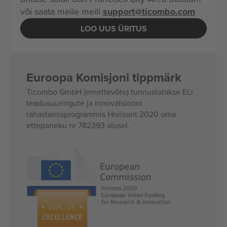
või saata meile meili
support@ticombo.com
LOO UUS ÜRITUS
Euroopa Komisjoni tippmärk
Ticombo GmbH (emettevõte) tunnustatakse ELi
teadusuuringute ja innovatsiooni
rahastamisprogrammis Horisont 2020 oma
ettepaneku nr 782393 alusel.