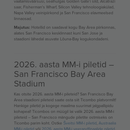
vaatamisväärsusi, sealhulgas Golden Gate'i sild, Alcatrazi
saar, Fisherman's Wharf, Silicon Valley tehnoloogiakülad,
Napa Valley veinipiirkond ja San Francisco elavmeelsed
linnaosad.
Majutus:
Hotellid on saadaval kogu Bay Area piirkonnas,
alates San Francisco kesklinnast kuni San Jose ja
staadioni lähedal asuvate Lõuna-Bay kogukondadeni.
2026. aasta MM-i piletid –
San Francisco Bay Area
Stadium
Kas otsite 2026. aasta MM-i pileteid? San Francisco Bay
Area staadioni pileteid saate osta siit Ticombo platvormilt!
Hankige piletid ja kogege maailma suurimat jalgpallipidu
kohapeal! Ticombos on müügil lai valik 2026. aasta MM-i
pileteid – San Francisco mängude piletite ostmiseks on
Ticombo parim koht. Ostke
Šveitsi MM-i piletid
,
Austraalia
MM-i piletid
või
2026. aasta MM-i veerandfinaalide piletid
.