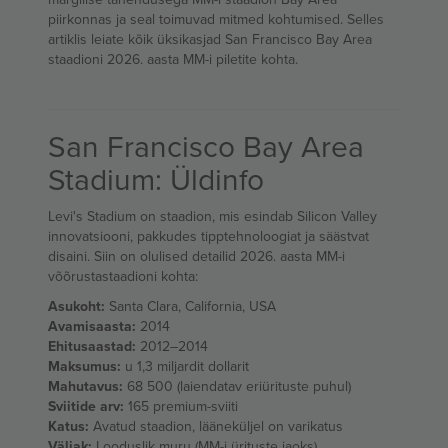
piirkonnas ja seal toimuvad mitmed kohtumised. Selles
artiklis leiate kõik üksikasjad San Francisco Bay Area
staadioni 2026. aasta MM-i piletite kohta.
San Francisco Bay Area
Stadium: Üldinfo
Levi's Stadium on staadion, mis esindab Silicon Valley
innovatsiooni, pakkudes tipptehnoloogiat ja säästvat
disaini. Siin on olulised detailid 2026. aasta MM-i
võõrustastaadioni kohta:
Asukoht:
Santa Clara, California, USA
Avamisaasta:
2014
Ehitusaastad:
2012–2014
Maksumus:
u 1,3 miljardit dollarit
Mahutavus:
68 500 (laiendatav eriürituste puhul)
Sviitide arv:
165 premium-sviiti
Katus:
Avatud staadion, lääneküljel on varikatus
Väljak:
Looduslik muru (MM-i ürituste jaoks)