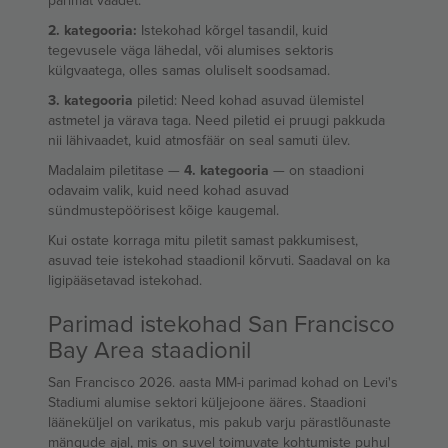
parimat vaadet.
2. kategooria:
Istekohad kõrgel tasandil, kuid
tegevusele väga lähedal, või alumises sektoris
külgvaatega, olles samas oluliselt soodsamad.
3. kategooria
piletid: Need kohad asuvad ülemistel
astmetel ja värava taga. Need piletid ei pruugi pakkuda
nii lähivaadet, kuid atmosfäär on seal samuti ülev.
Madalaim piletitase —
4. kategooria
— on staadioni
odavaim valik, kuid need kohad asuvad
sündmustepöörisest kõige kaugemal.
Kui ostate korraga mitu piletit samast pakkumisest,
asuvad teie istekohad staadionil kõrvuti. Saadaval on ka
ligipääsetavad istekohad.
Parimad istekohad San Francisco
Bay Area staadionil
San Francisco 2026. aasta MM-i parimad kohad on Levi's
Stadiumi alumise sektori küljejoone ääres. Staadioni
lääneküljel on varikatus, mis pakub varju pärastlõunaste
mängude ajal, mis on suvel toimuvate kohtumiste puhul