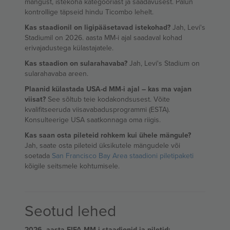
mängust, istekoha kategooriast ja saadavusest. Palun
kontrollige täpseid hindu Ticombo lehelt.
Kas staadionil on ligipääsetavad istekohad?
Jah, Levi's
Stadiumil on 2026. aasta MM-i ajal saadaval kohad
erivajadustega külastajatele.
Kas staadion on sularahavaba?
Jah, Levi's Stadium on
sularahavaba areen.
Plaanid külastada USA-d MM-i ajal – kas ma vajan
viisat?
See sõltub teie kodakondsusest. Võite
kvalifitseeruda viisavabadusprogrammi (ESTA).
Konsulteerige USA saatkonnaga oma riigis.
Kas saan osta pileteid rohkem kui ühele mängule?
Jah, saate osta pileteid üksikutele mängudele või
soetada
San Francisco Bay Area staadioni piletipaketi
kõigile seitsmele kohtumisele.
Seotud lehed
2026. aasta FIFA MM-i staadionid ja piletid: