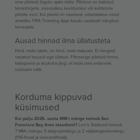
oma pileteid õigeks ajaks kätte. Piletiost on kaitstud
tarnetõrgete, sissepääsu keeldumise või kehtetute
piletite eest. Kui piletid on saadaval, edastatakse need
ametliku FIFA Ticketing Appi kaudu vastavalt märgitud
tarneajale.
Ausad hinnad ilma üllatusteta
Hind, mida näete, on hind, mida maksate. Ei mingeid
varjatud tasusid ega üllatusi. Filtreerige pileteid hinna,
kategooria ja asukoha järgi, et leida oma eelarvele
sobivaim valik.
Korduma kippuvad
küsimused
Kui palju 2026. aasta MM-i mänge toimub San
Francisco Bay Area staadionil?
Levi's Stadiumil toimub
7 MM-i mängu: 5 alagrupimängu ja 2 väljalangemismängu
(1/16-finaal ja veerandfinaal).