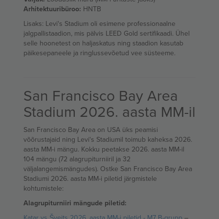
Arhitektuuribüroo:
HNTB
Lisaks: Levi's Stadium oli esimene professionaalne
jalgpallistaadion, mis pälvis LEED Gold sertifikaadi. Ühel
selle hoonetest on haljaskatus ning staadion kasutab
päikesepaneele ja ringlussevõetud vee süsteeme.
San Francisco Bay Area
Stadium 2026. aasta MM-il
San Francisco Bay Area on USA üks peamisi
võõrustajaid ning Levi's Stadiumil toimub kaheksa 2026.
aasta MM-i mängu. Kokku peetakse 2026. aasta MM-il
104 mängu (72 alagrupiturniiril ja 32
väljalangemismängudes). Ostke San Francisco Bay Area
Stadiumi 2026. aasta MM-i piletid järgmistele
kohtumistele:
Alagrupiturniiri mängude piletid:
Katar vs Šveits 2026. aasta MM-i piletid - M7 B-grupp
–