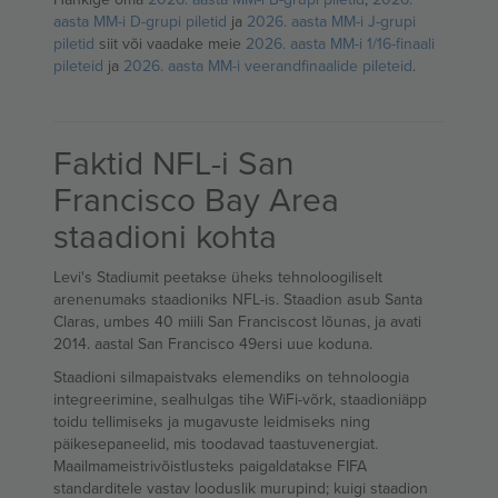
aasta MM-i D-grupi piletid
ja
2026. aasta MM-i J-grupi
piletid
siit või vaadake meie
2026. aasta MM-i 1/16-finaali
pileteid
ja
2026. aasta MM-i veerandfinaalide pileteid
.
Faktid NFL-i San
Francisco Bay Area
staadioni kohta
Levi's Stadiumit peetakse üheks tehnoloogiliselt
arenenumaks staadioniks NFL-is. Staadion asub Santa
Claras, umbes 40 miili San Franciscost lõunas, ja avati
2014. aastal San Francisco 49ersi uue koduna.
Staadioni silmapaistvaks elemendiks on tehnoloogia
integreerimine, sealhulgas tihe WiFi-võrk, staadioniäpp
toidu tellimiseks ja mugavuste leidmiseks ning
päikesepaneelid, mis toodavad taastuvenergiat.
Maailmameistrivõistlusteks paigaldatakse FIFA
standarditele vastav looduslik murupind; kuigi staadion