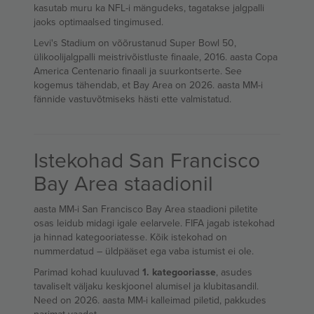
kasutab muru ka NFL-i mängudeks, tagatakse jalgpalli
jaoks optimaalsed tingimused.
Levi's Stadium on võõrustanud Super Bowl 50,
ülikoolijalgpalli meistrivõistluste finaale, 2016. aasta Copa
America Centenario finaali ja suurkontserte. See
kogemus tähendab, et Bay Area on 2026. aasta MM-i
fännide vastuvõtmiseks hästi ette valmistatud.
Istekohad San Francisco
Bay Area staadionil
aasta MM-i San Francisco Bay Area staadioni piletite
osas leidub midagi igale eelarvele. FIFA jagab istekohad
ja hinnad kategooriatesse. Kõik istekohad on
nummerdatud – üldpääset ega vaba istumist ei ole.
Parimad kohad kuuluvad
1. kategooriasse
, asudes
tavaliselt väljaku keskjoonel alumisel ja klubitasandil.
Need on 2026. aasta MM-i kalleimad piletid, pakkudes