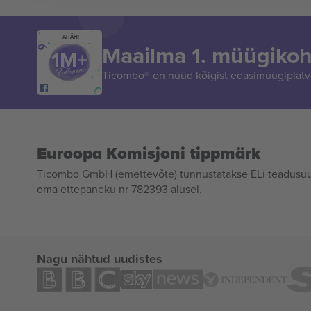
AITÄH!
Maailma 1. müügikoh
Ticombo® on nüüd kõigist edasimüügiplatvo
Euroopa Komisjoni tippmärk
Ticombo GmbH (emettevõte) tunnustatakse ELi teadusuur
oma ettepaneku nr 782393 alusel.
Nagu nähtud uudistes