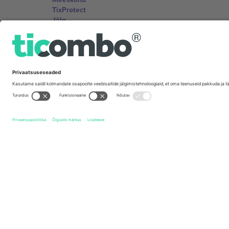
TixProtect
Jälg
Tingimused
Partnerlusprogramm
Kontorid ja tugi
Germany
Unter den Linden 24, 10117 Berlin, Germany
United States
131 Continental Dr, Suite 305, Newark, Delaware 19713, 
Bulgaria
Regus Sofia City West, bul Totleben 53-55, 1606 Sofia, B