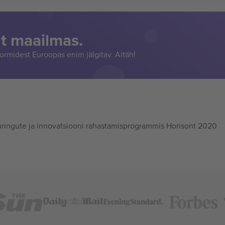
t maailmas.
rmidest Euroopas enim jälgitav. Aitäh!
ingute ja innovatsiooni rahastamisprogrammis Horisont 2020