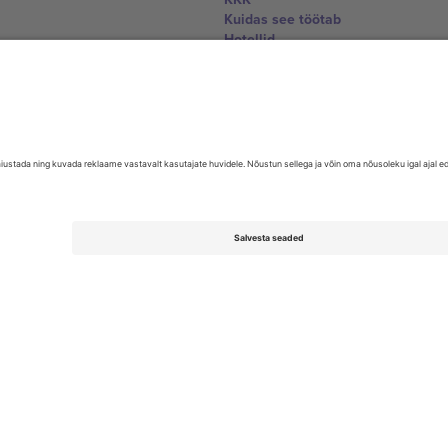
Kuidas see töötab
Hotellid
Jalgpalli MM-i keskus
Võtke meiega ühendust
United Kingdom
167 City Road, London, Greater L
Switzerland
United States
Dorfstrasse 52a, 6390 Engelberg, 
United Arab Emirates
ulgaria
UAE Dubai Silicon Oasis, DDP Buil