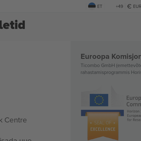
ET
+49
EU
letid
Euroopa Komisjon
Ticombo GmbH (emettevõte)
rahastamisprogrammis Hori
k Centre
lisada uue