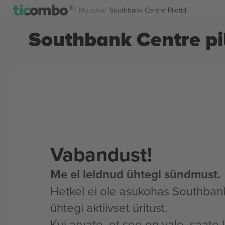
Muusika
Southbank Centre Piletid
Southbank Centre pi
Vabandust!
Me ei leidnud ühtegi sündmust.
Hetkel ei ole asukohas Southban
ühtegi aktiivset üritust.
Kui arvate, et see on vale, saate 