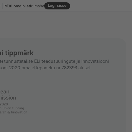
Logi sisse
R
Müü oma piletid maha
i tippmärk
 tunnustatakse ELi teadusuuringute ja innovatsiooni
sont 2020 oma ettepaneku nr 782393 alusel.