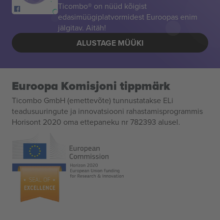
Ticombo® on nüüd kõigist
edasimüügiplatvormidest Euroopas enim
jälgitav. Aitäh!
ALUSTAGE MÜÜKI
Euroopa Komisjoni tippmärk
Ticombo GmbH (emettevõte) tunnustatakse ELi
teadusuuringute ja innovatsiooni rahastamisprogrammis
Horisont 2020 oma ettepaneku nr 782393 alusel.