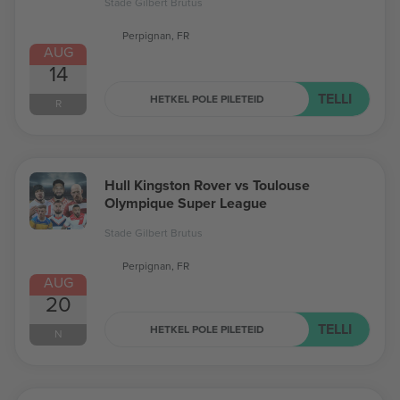
Stade Gilbert Brutus
Perpignan, FR
AUG
14
TELLI
HETKEL POLE PILETEID
R
Hull Kingston Rover vs Toulouse
Olympique Super League
Stade Gilbert Brutus
Perpignan, FR
AUG
20
TELLI
HETKEL POLE PILETEID
N