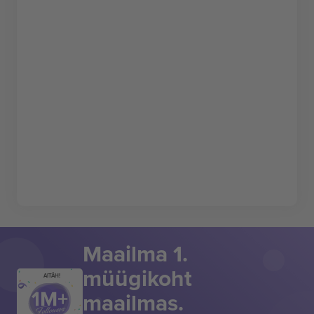
Maailma 1.
müügikoht
AITÄH!
maailmas.