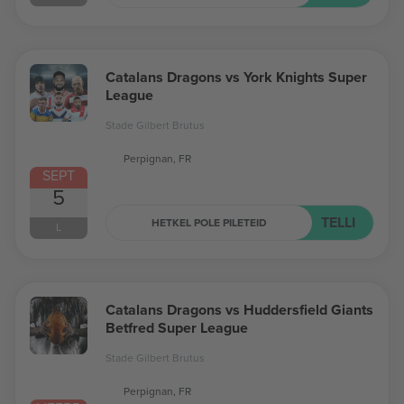
Catalans Dragons vs York Knights Super
League
Stade Gilbert Brutus
Perpignan, FR
SEPT
5
TELLI
HETKEL POLE PILETEID
L
Catalans Dragons vs Huddersfield Giants
Betfred Super League
Stade Gilbert Brutus
Perpignan, FR