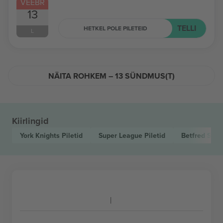
VEEBR
13
TELLI
HETKEL POLE PILETEID
L
NÄITA ROHKEM – 13 SÜNDMUS(T)
Kiirlingid
York Knights
Piletid
Super League
Piletid
Betfred Sup