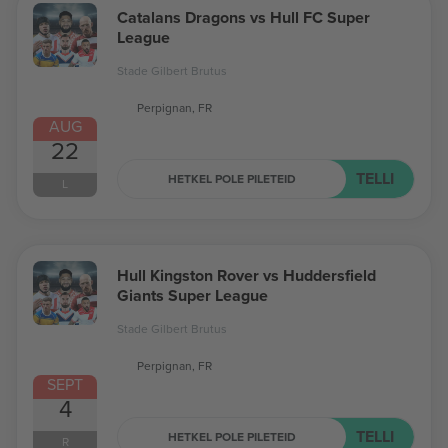
Catalans Dragons vs Hull FC Super
League
Stade Gilbert Brutus
Perpignan, FR
AUG
22
TELLI
HETKEL POLE PILETEID
L
Hull Kingston Rover vs Huddersfield
Giants Super League
Stade Gilbert Brutus
Perpignan, FR
SEPT
4
TELLI
HETKEL POLE PILETEID
R