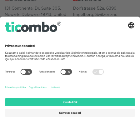
131 Continental Dr, Suite 305,
Dorfstrasse 52a, 6390
Newark, Delaware 19713, United
Engelberg, Switzerland
States
Bulgaria
United Arab Emirates
Regus Sofia City West, bul
UAE Dubai Silicon Oasis, DDP
Totleben 53-55, 1606 Sofia,
Building A1, Office 302, Dubai,
Bulgaria
United Arab Emirates
Mexico
Av Chapultepec 360, Roma
Norte, Cuauhtémoc, 06700
Ciudad de México, CDMX,
Mexico
Platvormi pakkuja juriidiline isik võib varieeruda sõltuvalt asukohast,
sündmusest ja/või domeenist. Detailide jaoks vaata konkreetse
sündmuse lehte, impressumit ja tingimusi.,
Jälg
ja
Tingimused.
©
2026 Ticombo. Kõik õigused kaitstud.