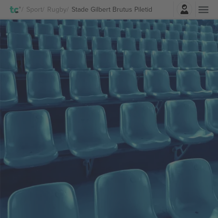
Logi sisse
Sport
Rugby
Stade Gilbert Brutus Piletid