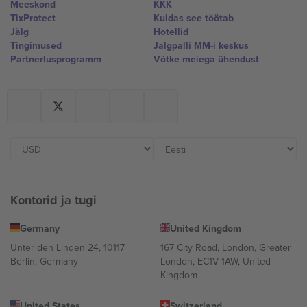
Meeskond
KKK
TixProtect
Kuidas see töötab
Jälg
Hotellid
Tingimused
Jalgpalli MM-i keskus
Partnerlusprogramm
Võtke meiega ühendust
Kontorid ja tugi
Germany
United Kingdom
Unter den Linden 24, 10117
167 City Road, London, Greater
Berlin, Germany
London, EC1V 1AW, United
Kingdom
United States
Switzerland