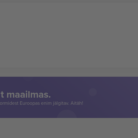
t maailmas.
rmidest Euroopas enim jälgitav. Aitäh!