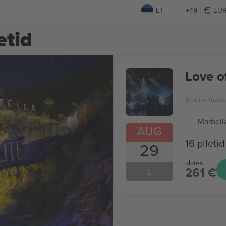
ET
+49
EU
etid
Love o
Starlite Audit
Marbell
AUG
16 piletid
29
alates
261 €
L