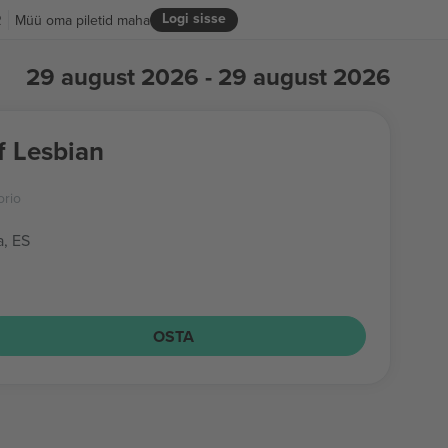
Logi sisse
R
Müü oma piletid maha
29 august 2026 - 29 august 2026
f Lesbian
orio
a, ES
OSTA