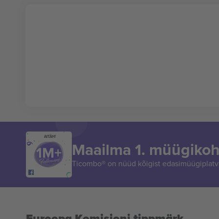
AITÄH!
Maailma 1. müügikoh
Ticombo® on nüüd kõigist edasimüügiplatvo
Euroopa Komisjoni tippmärk