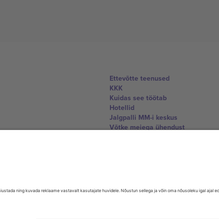
Ettevõtte teenused
KKK
Kuidas see töötab
Hotellid
Jalgpalli MM-i keskus
Võtke meiega ühendust