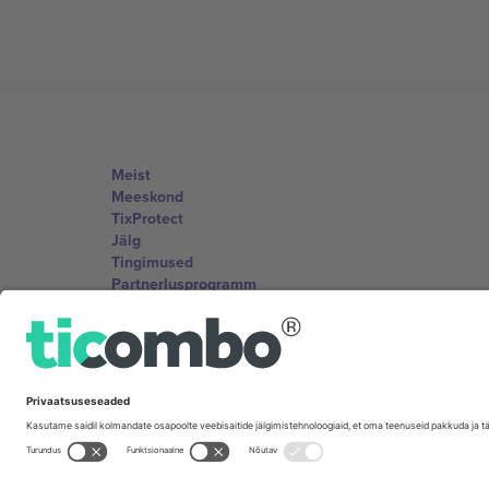
Meist
Meeskond
TixProtect
Jälg
Tingimused
Partnerlusprogramm
Kontorid ja tugi