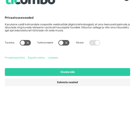
Kontorid ja tugi
Germany
United Kingdom
Unter den Linden 24, 10117
167 City Road, London, Greater
Berlin, Germany
London, EC1V 1AW, United
Kingdom
United States
Switzerland
131 Continental Dr, Suite 305,
Dorfstrasse 52a, 6390
Newark, Delaware 19713, United
Engelberg, Switzerland
States
Bulgaria
United Arab Emirates
Regus Sofia City West, bul
UAE Dubai Silicon Oasis, DDP
Totleben 53-55, 1606 Sofia,
Building A1, Office 302, Dubai,
Bulgaria
United Arab Emirates
Mexico