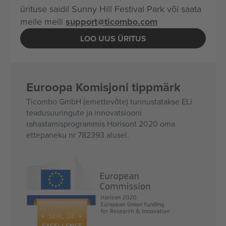
ürituse saidil Sunny Hill Festival Park või saata
meile meili
support@ticombo.com
LOO UUS ÜRITUS
Euroopa Komisjoni tippmärk
Ticombo GmbH (emettevõte) tunnustatakse ELi
teadusuuringute ja innovatsiooni
rahastamisprogrammis Horisont 2020 oma
ettepaneku nr 782393 alusel.