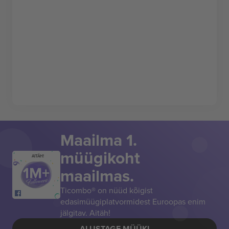
Maailma 1.
müügikoht
AITÄH!
maailmas.
Ticombo® on nüüd kõigist
edasimüügiplatvormidest Euroopas enim
jälgitav. Aitäh!
ALUSTAGE MÜÜKI