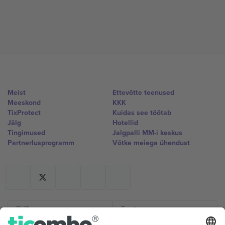
Meist
Ettevõtte teenused
Meeskond
KKK
TixProtect
Kuidas see töötab
Jälg
Hotellid
Tingimused
Jalgpalli MM-i keskus
Partnerlusprogramm
Võtke meiega ühendust