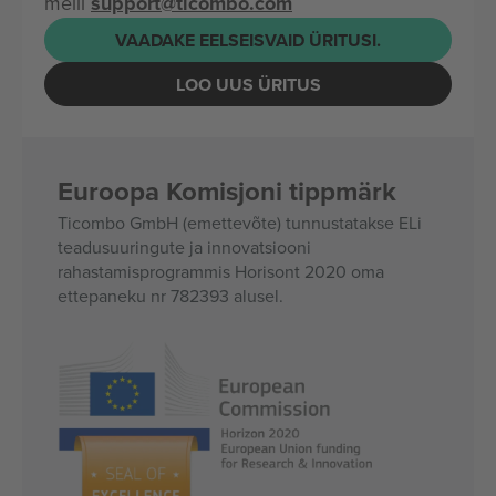
meili
support@ticombo.com
VAADAKE EELSEISVAID ÜRITUSI.
LOO UUS ÜRITUS
Euroopa Komisjoni tippmärk
Ticombo GmbH (emettevõte) tunnustatakse ELi
teadusuuringute ja innovatsiooni
rahastamisprogrammis Horisont 2020 oma
ettepaneku nr 782393 alusel.