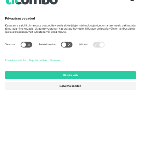
Kontorid ja tugi
Germany
United Kingdom
Unter den Linden 24, 10117
167 City Road, London, Greater
Berlin, Germany
London, EC1V 1AW, United
Kingdom
United States
Switzerland
131 Continental Dr, Suite 305,
Dorfstrasse 52a, 6390
Newark, Delaware 19713, United
Engelberg, Switzerland
States
Bulgaria
United Arab Emirates
Regus Sofia City West, bul
UAE Dubai Silicon Oasis, DDP
Totleben 53-55, 1606 Sofia,
Building A1, Office 302, Dubai,
Bulgaria
United Arab Emirates
Mexico