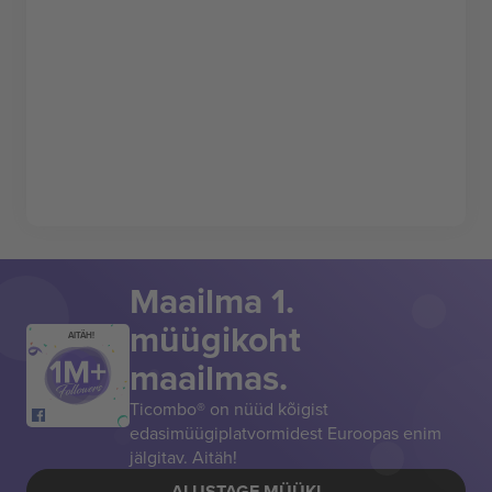
Maailma 1.
müügikoht
AITÄH!
maailmas.
Ticombo® on nüüd kõigist
edasimüügiplatvormidest Euroopas enim
jälgitav. Aitäh!
ALUSTAGE MÜÜKI