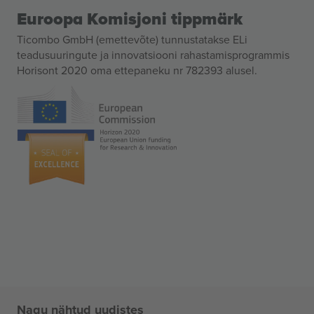
Euroopa Komisjoni tippmärk
Ticombo GmbH (emettevõte) tunnustatakse ELi
teadusuuringute ja innovatsiooni rahastamisprogrammis
Horisont 2020 oma ettepaneku nr 782393 alusel.
Nagu nähtud uudistes