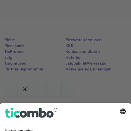
Meist
Ettevõtte teenused
Meeskond
KKK
TixProtect
Kuidas see töötab
Jälg
Hotellid
Tingimused
Jalgpalli MM-i keskus
Partnerlusprogramm
Võtke meiega ühendust
Kontorid ja tugi