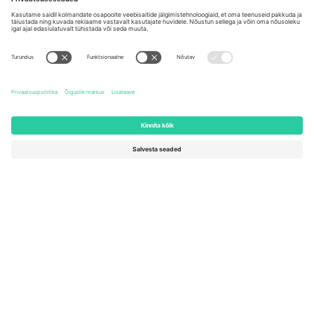
Germany
United Kingdom
Unter den Linden 24, 10117
167 City Road, London, Greater
Berlin, Germany
London, EC1V 1AW, United
Kingdom
United States
Switzerland
131 Continental Dr, Suite 305,
Dorfstrasse 52a, 6390
Newark, Delaware 19713, United
Engelberg, Switzerland
States
Bulgaria
United Arab Emirates
Regus Sofia City West, bul
UAE Dubai Silicon Oasis, DDP
Totleben 53-55, 1606 Sofia,
Building A1, Office 302, Dubai,
Bulgaria
United Arab Emirates
Mexico
Av Chapultepec 360, Roma
Norte, Cuauhtémoc, 06700
Ciudad de México, CDMX,