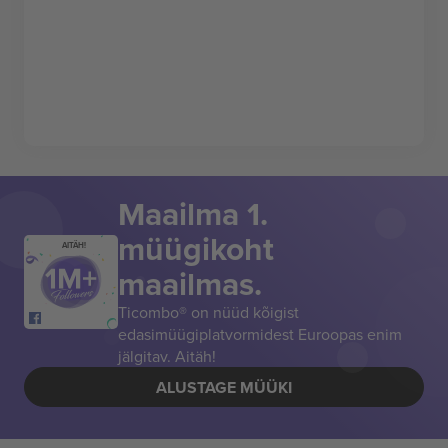
Maailma 1.
müügikoht
AITÄH!
maailmas.
Ticombo® on nüüd kõigist
edasimüügiplatvormidest Euroopas enim
jälgitav. Aitäh!
ALUSTAGE MÜÜKI