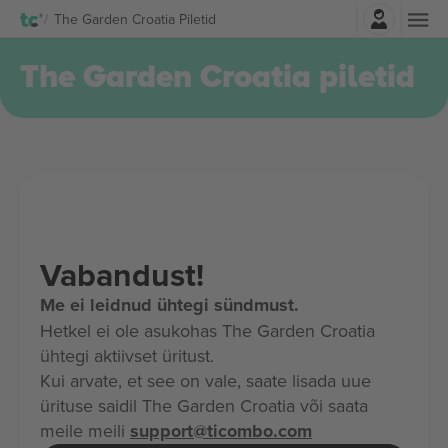
Logi sisse
The Garden Croatia Piletid
The Garden Croatia piletid
Vabandust!
Me ei leidnud ühtegi sündmust.
Hetkel ei ole asukohas The Garden Croatia
ühtegi aktiivset üritust.
Kui arvate, et see on vale, saate lisada uue
ürituse saidil The Garden Croatia või saata
meile meili
support@ticombo.com