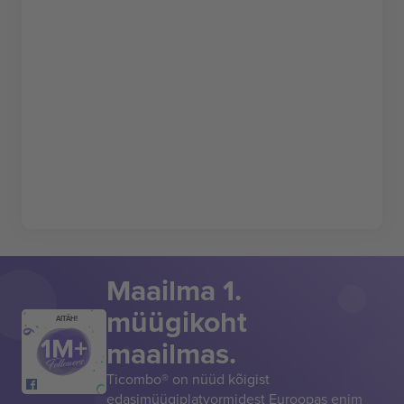
Maailma 1.
müügikoht
AITÄH!
maailmas.
Ticombo® on nüüd kõigist
edasimüügiplatvormidest Euroopas enim