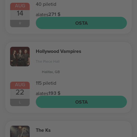
40 piletid
AUG
14
271 $
alates
OSTA
R
Hollywood Vampires
The Piece Hall
Halifax, GB
115 piletid
AUG
22
193 $
alates
OSTA
L
The Ks