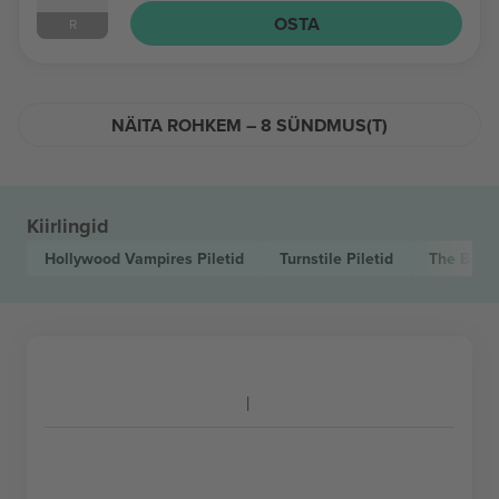
OSTA
R
NÄITA ROHKEM – 8 SÜNDMUS(T)
Kiirlingid
Hollywood Vampires
Piletid
Turnstile
Piletid
The Big 