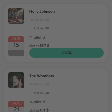
Holly Johnson
The Piece Hall
Halifax, GB
14 piletid
AUG
15
157 $
alates
OSTA
L
The Wombats
The Piece Hall
Halifax, GB
14 piletid
AUG
21
131 $
alates