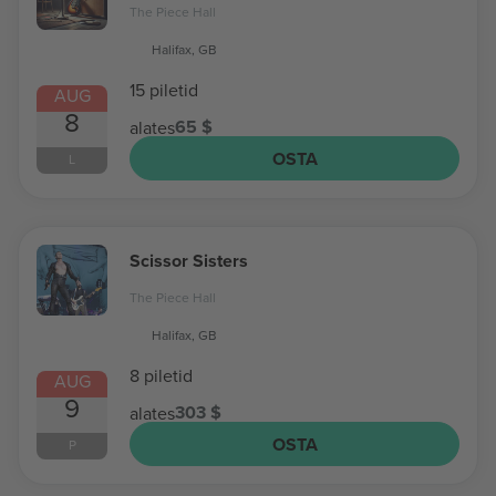
The Piece Hall
Halifax, GB
15 piletid
AUG
8
65 $
alates
OSTA
L
Scissor Sisters
The Piece Hall
Halifax, GB
8 piletid
AUG
9
303 $
alates
OSTA
P