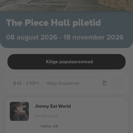
The Piece Hall piletid
08 august 2026 - 18 november 2026
Kõige populaarsemad
$
42
-
2 531
Ainu
Jimmy Eat World
The Piece Hall
Halifax, GB