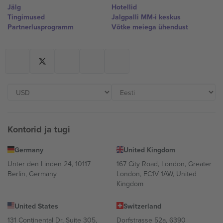
Jälg
Hotellid
Tingimused
Jalgpalli MM-i keskus
Partnerlusprogramm
Võtke meiega ühendust
Kontorid ja tugi
Germany
United Kingdom
Unter den Linden 24, 10117
167 City Road, London, Greater
Berlin, Germany
London, EC1V 1AW, United
Kingdom
United States
Switzerland
131 Continental Dr, Suite 305,
Dorfstrasse 52a, 6390