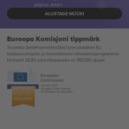
jälgitav. Aitäh!
ALUSTAGE MÜÜKI
Euroopa Komisjoni tippmärk
Ticombo GmbH (emettevõte) tunnustatakse ELi
teadusuuringute ja innovatsiooni rahastamisprogrammis
Horisont 2020 oma ettepaneku nr 782393 alusel.