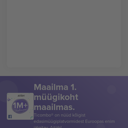
Maailma 1.
müügikoht
AITÄH!
maailmas.
Ticombo® on nüüd kõigist
edasimüügiplatvormidest Euroopas enim
jälgitav. Aitäh!