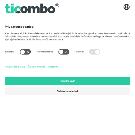
United States
Switzerland
131 Continental Dr, Suite 305,
Dorfstrasse 52a, 6390
Newark, Delaware 19713, United
Engelberg, Switzerland
States
Bulgaria
United Arab Emirates
Regus Sofia City West, bul
UAE Dubai Silicon Oasis, DDP
Totleben 53-55, 1606 Sofia,
Building A1, Office 302, Dubai,
Bulgaria
United Arab Emirates
Mexico
Av Chapultepec 360, Roma
Norte, Cuauhtémoc, 06700
Ciudad de México, CDMX,
Mexico
Platvormi pakkuja juriidiline isik võib varieeruda sõltuvalt asukohast,
sündmusest ja/või domeenist. Detailide jaoks vaata konkreetse
sündmuse lehte, impressumit ja tingimusi.,
Jälg
ja
Tingimused.
©