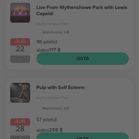
Live From Wythenshawe Park with Lewis
Capaldi
Wythenshawe Park
Manchester, GB
AUG
116 piletid
22
117 $
alates
OSTA
L
Pulp with Self Esteem
Wythenshawe Park
Manchester, GB
57 piletid
AUG
28
258 $
alates
OSTA
R