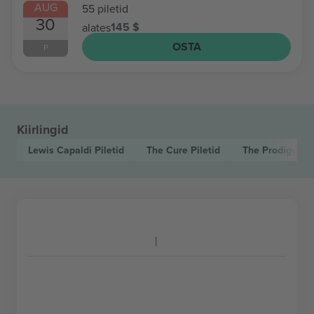
AUG
55 piletid
30
145 $
alates
OSTA
P
Kiirlingid
Lewis Capaldi
Piletid
The Cure
Piletid
The Prodigy
Pil