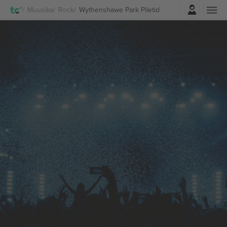
Logi sisse
Muusika
Rock
Wythenshawe Park Piletid