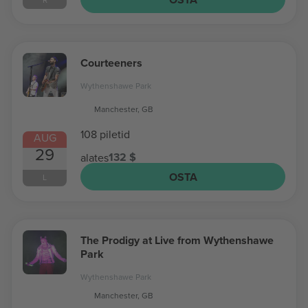
Courteeners
Wythenshawe Park
Manchester, GB
108 piletid
AUG
29
132 $
alates
OSTA
L
The Prodigy at Live from Wythenshawe
Park
Wythenshawe Park
Manchester, GB