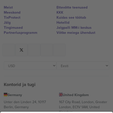
Meist
Ettevõtte teenused
Meeskond
KKK
TixProtect
Kuidas see töötab
Jälg
Hotellid
Tingimused
Jalgpalli MM-i keskus
Partnerlusprogramm
Võtke meiega ühendust
Kontorid ja tugi
Germany
United Kingdom
Unter den Linden 24, 10117
167 City Road, London, Greater
Berlin, Germany
London, EC1V 1AW, United
Kingdom