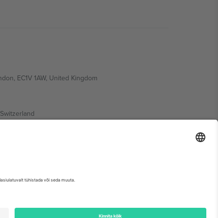
ondon, EC1V 1AW, United Kingdom
Switzerland
ding A1, Office 302, Dubai, United Arab Emirates
etse sündmuse lehte, impressumit ja tingimusi.,
Jälg
ja