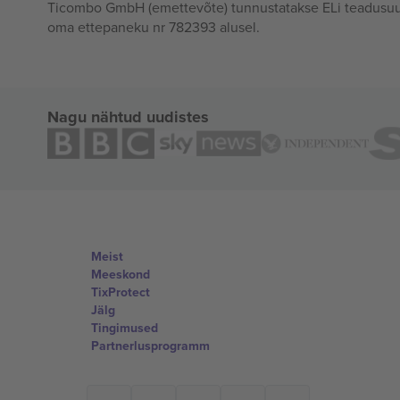
Ticombo GmbH (emettevõte) tunnustatakse ELi teadusuur
oma ettepaneku nr 782393 alusel.
Nagu nähtud uudistes
Meist
Meeskond
TixProtect
Jälg
Tingimused
Partnerlusprogramm