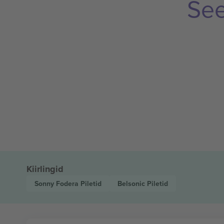
See
Kiirlingid
Sonny Fodera
Piletid
Belsonic
Piletid