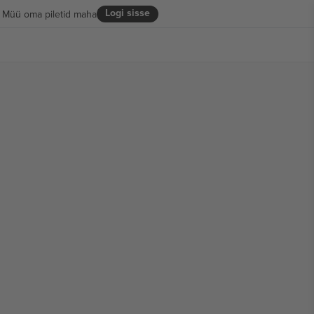
Logi sisse
Müü oma piletid maha