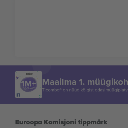
AITÄH!
Maailma 1. müügikoh
Ticombo® on nüüd kõigist edasimüügiplatvo
Euroopa Komisjoni tippmärk