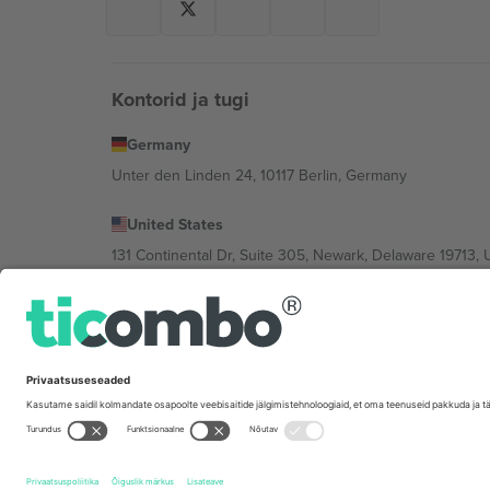
Kontorid ja tugi
Germany
Unter den Linden 24, 10117 Berlin, Germany
United States
131 Continental Dr, Suite 305, Newark, Delaware 19713, 
Bulgaria
Regus Sofia City West, bul Totleben 53-55, 1606 Sofia, B
Mexico
Av Chapultepec 360, Roma Norte, Cuauhtémoc, 06700
Platvormi pakkuja juriidiline isik võib varieeruda sõltu
Tingimused.
© 2026 Ticombo. Kõik õigused kaitstud.