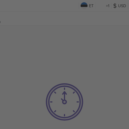
ET
+1
USD
m