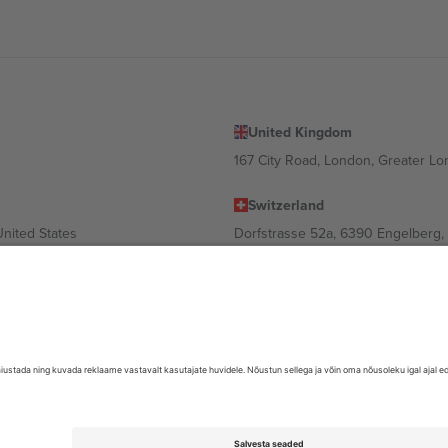
United Kingdom
167 City Road, London, Greater L
Switzerland
United States
Dorfstrasse 52a, 6390 Engelberg, 
United Arab Emirates
ulgaria
UAE Dubai Silicon Oasis, DDP Buil
 Ciudad de México, CDMX, Mexico
valt asukohast, sündmusest ja/või domeenist. Detailide jaoks vaata konkre