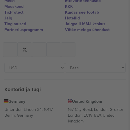
Meist
Ettevõtte teenused
Meeskond
KKK
TixProtect
Kuidas see töötab
Jälg
Hotellid
Tingimused
Jalgpalli MM-i keskus
Partnerlusprogramm
Võtke meiega ühendust
Kontorid ja tugi
Germany
United Kingdom
Unter den Linden 24, 10117
167 City Road, London, Greater
Berlin, Germany
London, EC1V 1AW, United
Kingdom