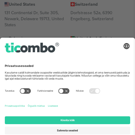
United States
Switzerland
131 Continental Dr, Suite 305,
Dorfstrasse 52a, 6390
Newark, Delaware 19713, United
Engelberg, Switzerland
States
Bulgaria
United Arab Emirates
Regus Sofia City West, bul
UAE Dubai Silicon Oasis, DDP
Totleben 53-55, 1606 Sofia,
Building A1, Office 302, Dubai,
Bulgaria
United Arab Emirates
Mexico
Av Chapultepec 360, Roma
Norte, Cuauhtémoc, 06700
Ciudad de México, CDMX,
Mexico
Platvormi pakkuja juriidiline isik võib varieeruda sõltuvalt asukohast,
sündmusest ja/või domeenist. Detailide jaoks vaata konkreetse
sündmuse lehte, impressumit ja tingimusi.,
Jälg
ja
Tingimused.
©
2026 Ticombo. Kõik õigused kaitstud.