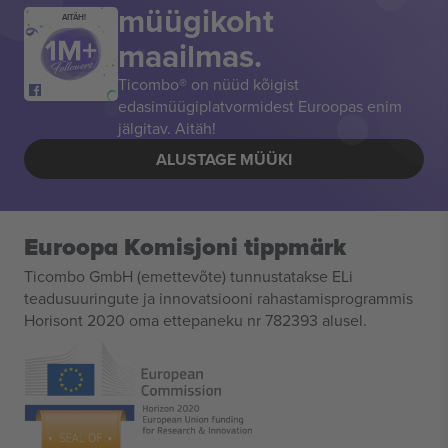
müügikoht
AITÄH!
maailmas.
Ticombo® on nüüd kõigist
edasimüügiplatvormidest Euroopas enim
jälgitav. Aitäh!
ALUSTAGE MÜÜKI
Euroopa Komisjoni tippmärk
Ticombo GmbH (emettevõte) tunnustatakse ELi
teadusuuringute ja innovatsiooni rahastamisprogrammis
Horisont 2020 oma ettepaneku nr 782393 alusel.