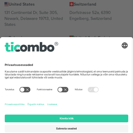
United States
Switzerland
131 Continental Dr, Suite 305,
Dorfstrasse 52a, 6390
Newark, Delaware 19713, United
Engelberg, Switzerland
States
Bulgaria
United Arab Emirates
Regus Sofia City West, bul
UAE Dubai Silicon Oasis, DDP
Totleben 53-55, 1606 Sofia,
Building A1, Office 302, Dubai,
Bulgaria
United Arab Emirates
Mexico
Av Chapultepec 360, Roma
Norte, Cuauhtémoc, 06700
Ciudad de México, CDMX,
Mexico
Platvormi pakkuja juriidiline isik võib varieeruda sõltuvalt asukohast,
sündmusest ja/või domeenist. Detailide jaoks vaata konkreetse
sündmuse lehte, impressumit ja tingimusi.,
Jälg
ja
Tingimused.
©
2026 Ticombo. Kõik õigused kaitstud.