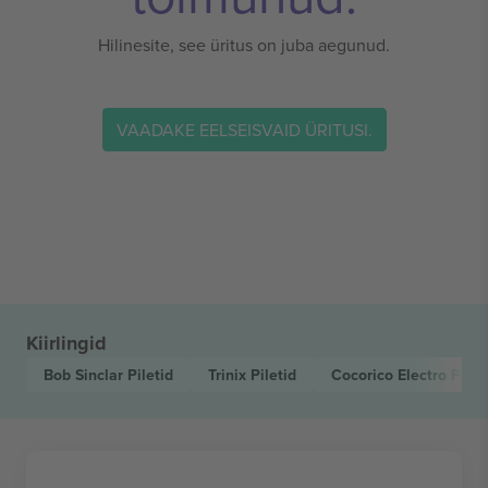
Hilinesite, see üritus on juba aegunud.
VAADAKE EELSEISVAID ÜRITUSI.
Kiirlingid
Bob Sinclar
Piletid
Trinix
Piletid
Cocorico Electro
Pilet