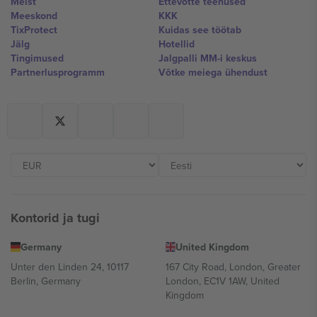
Meist
Ettevõtte teenused
Meeskond
KKK
TixProtect
Kuidas see töötab
Jälg
Hotellid
Tingimused
Jalgpalli MM-i keskus
Partnerlusprogramm
Võtke meiega ühendust
Kontorid ja tugi
Germany
United Kingdom
Unter den Linden 24, 10117
167 City Road, London, Greater
Berlin, Germany
London, EC1V 1AW, United
Kingdom